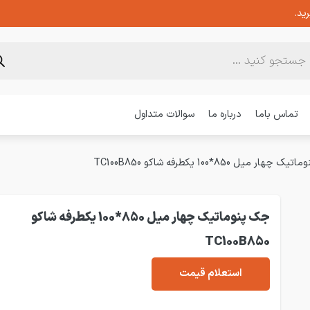
ید.
تماس باما
درباره ما
سوالات متداول
هار میل 850*100 یکطرفه شاکو TC100B850
جک پنوماتیک چهار میل 850*100 یکطرفه شاکو
TC100B850
استعلام قیمت