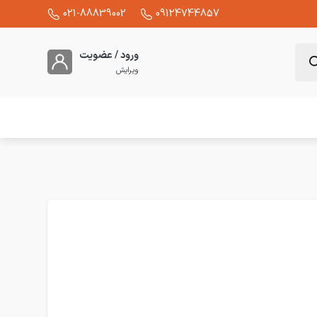
021-88839002
09124744857
ورود / عضویت
ویرایش