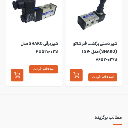
شیر دستی برگشت فنر شاکو
شیر برقی SHAKO مدل
(SHAKO) مدل TSV-
PU520-02S
8652-03/S
استعلام قیمت
استعلام قیمت
مطالب برگزیده