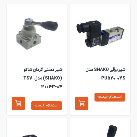
شیر برقی SHAKO مدل
شیر دستی گردان شاکو
PU520-04S
(SHAKO) مدل TSV-
30043-04
استعلام قیمت
استعلام قیمت