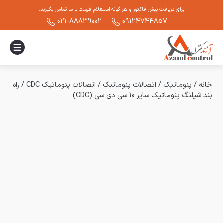
برای دریافت پیش فاکتور و هر گونه استعلام قیمت با ما تماس بگیرید.
021-88839002
09124744857
خانه
/
پنوماتیک
/
اتصالات پنوماتیک
/
اتصالات پنوماتیک CDC
/
راه
بند شیلنگ پنوماتیک سایز 10 سی دی سی (CDC)