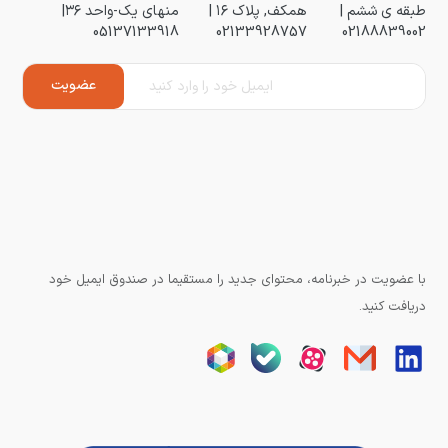
طبقه ی ششم |
همکف, پلاک ۱۶ |
منهای یک-واحد ۳۶|
05137133918
02133928757
02188839002
با عضویت در خبرنامه، محتوای جدید را مستقیما در صندوق ایمیل خود
دریافت کنید.