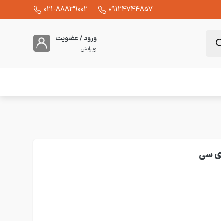
021-88839002
09124744857
ورود / عضویت
ویرایش
 پنوماتیک سایز 6 سی دی سی