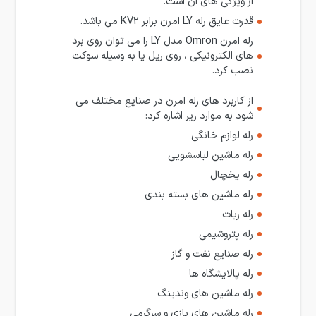
از ویژگی های آن است.
قدرت عایق رله LY امرن برابر KV2 می باشد.
رله امرن Omron مدل LY را می توان روی برد
های الکترونیکی ، روی ریل یا به وسیله سوکت
نصب کرد.
از کاربرد های رله امرن در صنایع مختلف می
شود به موارد زیر اشاره کرد:
رله لوازم خانگی
رله ماشین لباسشویی
رله یخچال
رله ماشین های بسته بندی
رله ربات
رله پتروشیمی
رله صنایع نفت و گاز
رله پالایشگاه ها
رله ماشین های وندینگ
رله ماشین های بازی و سرگرمی