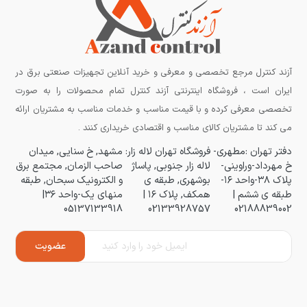
آزند کنترل مرجع تخصصی و معرفی و خرید آنلاین تجهیزات صنعتی برق در
ایران است ، فروشگاه اینترنتی آزند کنترل تمام محصولات را به صورت
تخصصی معرفی کرده و با قیمت مناسب و خدمات مناسب به مشتریان ارائه
می کند تا مشتریان کالای مناسب و اقتصادی خریداری کنند .
دفتر تهران :مطهری-
فروشگاه تهران لاله زار:
مشهد, خ سنایی, میدان
خ مهرداد-وراوینی-
لاله زار جنوبی, پاساژ
صاحب الزمان, مجتمع برق
پلاک ۳۸-واحد ۱۶-
بوشهری, طبقه ی
و الکترونیک سبحان, طبقه
طبقه ی ششم |
همکف, پلاک ۱۶ |
منهای یک-واحد ۳۶|
05137133918
02133928757
02188839002