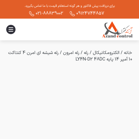
برای دریافت پیش فاکتور و هر گونه استعلام قیمت با ما تماس بگیرید.
021-88839002
09124744857
خانه
/
الکترومکانیکال
/
رله
/
رله امرون
/
رله شیشه ای امرن 4 کنتاکت
10 آمپر 14 پایه LY4N-D2 48DC