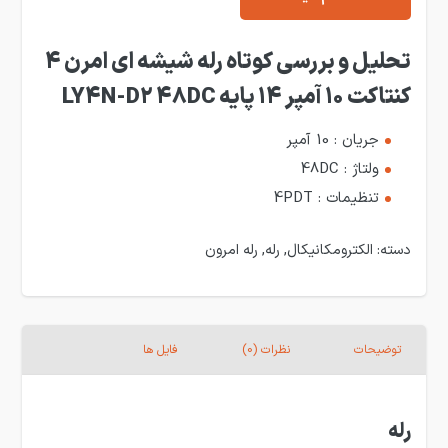
تحلیل و بررسی کوتاه رله شیشه ای امرن 4
کنتاکت 10 آمپر 14 پایه LY4N-D2 48DC
جریان : 10 آمپر
ولتاژ : 48DC
تنظیمات : 4PDT
دسته:
الکترومکانیکال
,
رله
,
رله امرون
توضیحات
نظرات (0)
فایل ها
رله