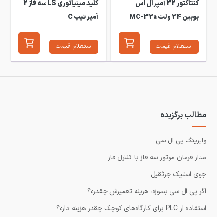
کنتاکتور 32 آمپر ال اس
کلید مینیاتوری LS سه فاز 2
بوبین 24 ولت MC-32a
آمپر تیپ C
استعلام قیمت
استعلام قیمت
مطالب برگزیده
وایرینگ پی ال سی
مدار فرمان موتور سه فاز با کنترل فاز
جوی استیک جرثقیل
اگر پی ال سی بسوزه، هزینه تعمیرش چقدره؟
استفاده از PLC برای کارگاه‌های کوچک چقدر هزینه داره؟