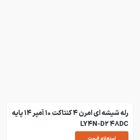
رله شیشه ای امرن 4 کنتاکت 10 آمپر 14 پایه
LY4N-D2 48DC
استعلام قیمت