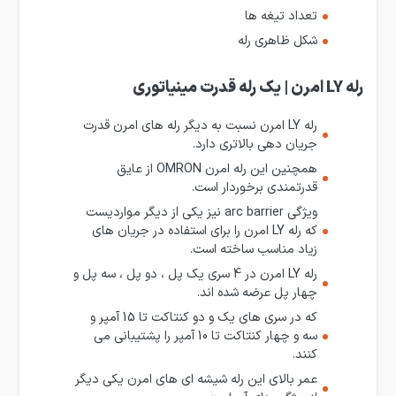
تعداد تیغه ها
شکل ظاهری رله
رله LY امرن | یک رله قدرت مینیاتوری
رله LY امرن نسبت به دیگر رله های امرن قدرت
جریان دهی بالاتری دارد.
همچنین این رله امرن OMRON از عایق
قدرتمندی برخوردار است.
ویژگی arc barrier نیز یکی از دیگر مواردیست
که رله LY امرن را برای استفاده در جریان های
زیاد مناسب ساخته است.
رله LY امرن در 4 سری یک پل ، دو پل ، سه پل و
چهار پل عرضه شده اند.
که در سری های یک و دو کنتاکت تا 15 آمپر و
سه و چهار کنتاکت تا 10 آمپر را پشتیبانی می
کنند.
عمر بالای این رله شیشه ای های امرن یکی دیگر