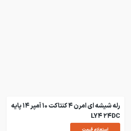
رله شیشه ای امرن 4 کنتاکت 10 آمپر 14 پایه
LY4 24DC
استعلام قیمت