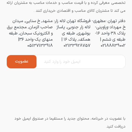
تخصصی معرفی کرده و با قیمت مناسب و خدمات مناسب به مشتریان ارائه
می کند تا مشتریان کالای مناسب و اقتصادی خریداری کنند .
دفتر تهران :مطهری-
فروشگاه تهران لاله زار:
مشهد, خ سنایی, میدان
خ مهرداد-وراوینی-
لاله زار جنوبی, پاساژ
صاحب الزمان, مجتمع برق
پلاک ۳۸-واحد ۱۶-
بوشهری, طبقه ی
و الکترونیک سبحان, طبقه
طبقه ی ششم |
همکف, پلاک ۱۶ |
منهای یک-واحد ۳۶|
05137133918
02133928757
02188839002
با عضویت در خبرنامه، محتوای جدید را مستقیما در صندوق ایمیل خود
دریافت کنید.