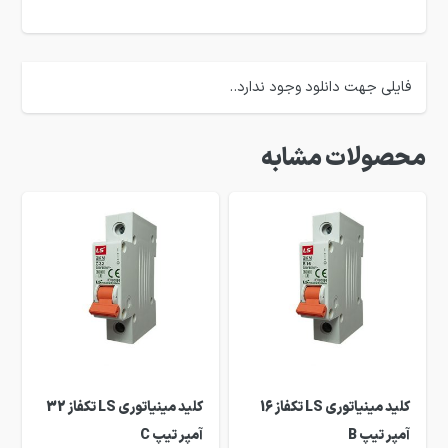
فایلی جهت دانلود وجود ندارد..
محصولات مشابه
کلید مینیاتوری LS تکفاز 16
کلید مینیاتوری LS تکفاز 32
آمپر تیپ B
آمپر تیپ C