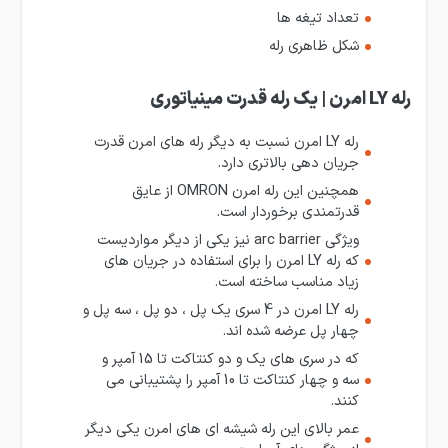
تعداد تیغه ها
شکل ظاهری رله
رله LY امرن | یک رله قدرت مینیاتوری
رله LY امرن نسبت به دیگر رله های امرن قدرت
جریان دهی بالاتری دارد.
همچنین این رله امرن OMRON از عایق
قدرتمندی برخوردار است.
ویژگی arc barrier نیز یکی از دیگر مواردیست
که رله LY امرن را برای استفاده در جریان های
زیاد مناسب ساخته است.
رله LY امرن در 4 سری یک پل ، دو پل ، سه پل و
چهار پل عرضه شده اند.
که در سری های یک و دو کنتاکت تا 15 آمپر و
سه و چهار کنتاکت تا 10 آمپر را پشتیبانی می
کنند.
عمر بالای این رله شیشه ای های امرن یکی دیگر