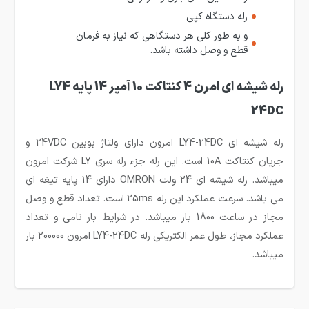
رله دستگاه کپی
و به طور کلی هر دستگاهی که نیاز به فرمان
قطع و وصل داشته باشد.
رله شیشه ای امرن 4 کنتاکت 10 آمپر 14 پایه LY4
24DC
رله شیشه ای LY4-24DC امرون دارای ولتاژ بوبین 24VDC و
جریان کنتاکت 10A است. این رله جزء رله سری LY شرکت امرون
میباشد. رله شیشه ای 24 ولت OMRON دارای 14 پایه تیغه ای
می باشد. سرعت عملکرد این رله 25ms است. تعداد قطع و وصل
مجاز در ساعت 1800 بار میباشد. در شرایط بار نامی و تعداد
عملکرد مجاز، طول عمر الکتریکی رله LY4-24DC امرون 200000 بار
میباشد.