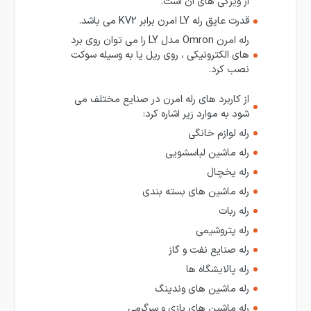
از ویژگی های آن است.
قدرت عایق رله LY امرن برابر KV2 می باشد.
رله امرن Omron مدل LY را می توان روی برد
های الکترونیکی ، روی ریل یا به وسیله سوکت
نصب کرد.
از کاربرد های رله امرن در صنایع مختلف می
شود به موارد زیر اشاره کرد:
رله لوازم خانگی
رله ماشین لباسشویی
رله یخچال
رله ماشین های بسته بندی
رله ربات
رله پتروشیمی
رله صنایع نفت و گاز
رله پالایشگاه ها
رله ماشین های وندینگ
رله ماشین های بازی و سرگرمی