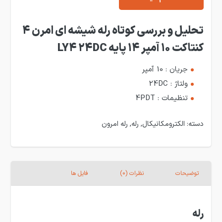
تحلیل و بررسی کوتاه رله شیشه ای امرن 4
کنتاکت 10 آمپر 14 پایه LY4 24DC
جریان : 10 آمپر
ولتاژ : 24DC
تنظیمات : 4PDT
دسته:
الکترومکانیکال
,
رله
,
رله امرون
توضیحات
نظرات (0)
فایل ها
رله