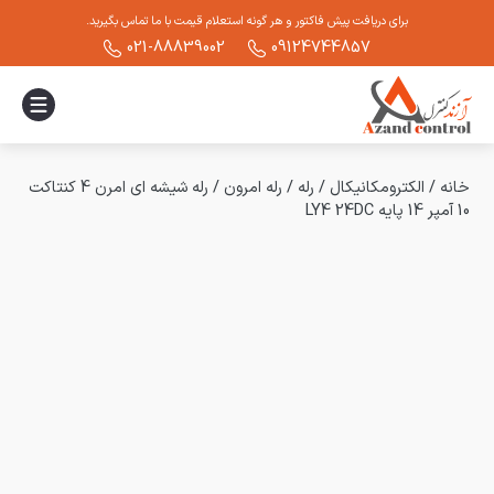
برای دریافت پیش فاکتور و هر گونه استعلام قیمت با ما تماس بگیرید.
021-88839002
09124744857
خانه
/
الکترومکانیکال
/
رله
/
رله امرون
/
رله شیشه ای امرن 4 کنتاکت
10 آمپر 14 پایه LY4 24DC