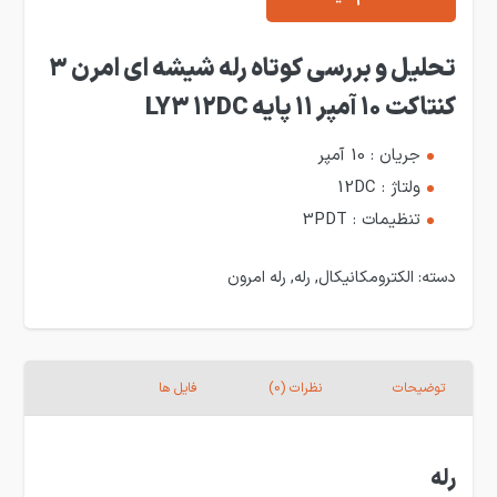
تحلیل و بررسی کوتاه رله شیشه ای امرن 3
کنتاکت 10 آمپر 11 پایه LY3 12DC
جریان : 10 آمپر
ولتاژ : 12DC
تنظیمات : 3PDT
دسته:
الکترومکانیکال
,
رله
,
رله امرون
توضیحات
نظرات (0)
فایل ها
رله