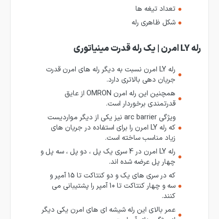
تعداد تیغه ها
شکل ظاهری رله
رله LY امرن | یک رله قدرت مینیاتوری
رله LY امرن نسبت به دیگر رله های امرن قدرت
جریان دهی بالاتری دارد.
همچنین این رله امرن OMRON از عایق
قدرتمندی برخوردار است.
ویژگی arc barrier نیز یکی از دیگر مواردیست
که رله LY امرن را برای استفاده در جریان های
زیاد مناسب ساخته است.
رله LY امرن در 4 سری یک پل ، دو پل ، سه پل و
چهار پل عرضه شده اند.
که در سری های یک و دو کنتاکت تا 15 آمپر و
سه و چهار کنتاکت تا 10 آمپر را پشتیبانی می
کنند.
عمر بالای این رله شیشه ای های امرن یکی دیگر