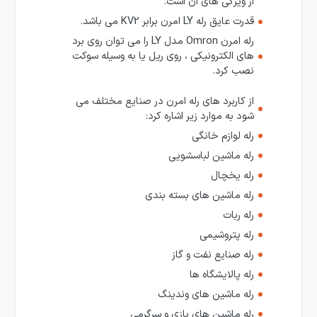
از ویژگی های آن است.
قدرت عایق رله LY امرن برابر KV2 می باشد.
رله امرن Omron مدل LY را می توان روی برد
های الکترونیکی ، روی ریل یا به وسیله سوکت
نصب کرد.
از کاربرد های رله امرن در صنایع مختلف می
شود به موارد زیر اشاره کرد:
رله لوازم خانگی
رله ماشین لباسشویی
رله یخچال
رله ماشین های بسته بندی
رله ربات
رله پتروشیمی
رله صنایع نفت و گاز
رله پالایشگاه ها
رله ماشین های وندینگ
رله ماشین های بازی و سرگرمی