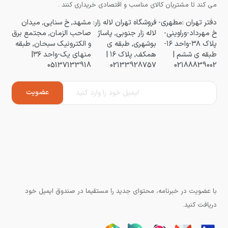
می کند تا مشتریان کالای مناسب و اقتصادی خریداری کنند .
دفتر تهران :مطهری-
فروشگاه تهران لاله زار:
مشهد, خ سنایی, میدان
خ مهرداد-وراوینی-
لاله زار جنوبی, پاساژ
صاحب الزمان, مجتمع برق
پلاک ۳۸-واحد ۱۶-
بوشهری, طبقه ی
و الکترونیک سبحان, طبقه
طبقه ی ششم |
همکف, پلاک ۱۶ |
منهای یک-واحد ۳۶|
05137133918
02133928757
02188839002
با عضویت در خبرنامه، محتوای جدید را مستقیما در صندوق ایمیل خود
دریافت کنید.