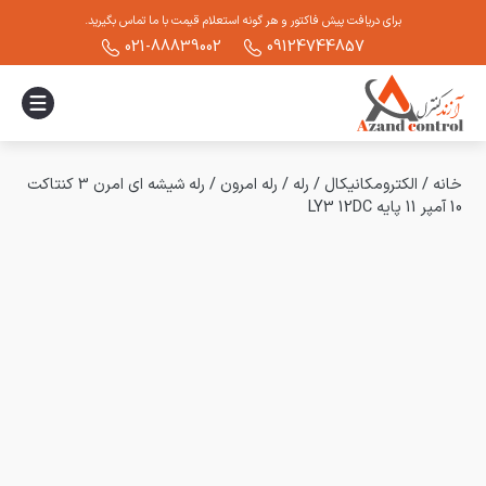
برای دریافت پیش فاکتور و هر گونه استعلام قیمت با ما تماس بگیرید.
021-88839002
09124744857
خانه
/
الکترومکانیکال
/
رله
/
رله امرون
/
رله شیشه ای امرن 3 کنتاکت
10 آمپر 11 پایه LY3 12DC