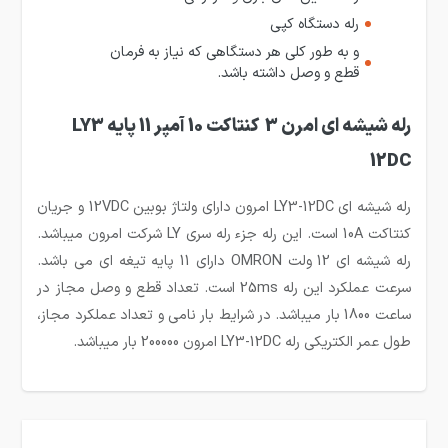
رله دستگاه کپی
و به طور کلی هر دستگاهی که نیاز به فرمان
قطع و وصل داشته باشد.
رله شیشه ای امرن 3 کنتاکت 10 آمپر 11 پایه LY3
12DC
رله شیشه ای LY3-12DC امرون دارای ولتاژ بوبین 12VDC و جریان
کنتاکت 10A است. این رله جزء رله سری LY شرکت امرون میباشد.
رله شیشه ای 12 ولت OMRON دارای 11 پایه تیغه ای می باشد.
سرعت عملکرد این رله 25ms است. تعداد قطع و وصل مجاز در
ساعت 1800 بار میباشد. در شرایط بار نامی و تعداد عملکرد مجاز،
طول عمر الکتریکی رله LY3-12DC امرون 200000 بار میباشد.