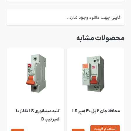
فایلی جهت دانلود وجود ندارد..
محصولات مشابه
محافظ جان 2 پل 40 آمپر LS
کلید مینیاتوری LS تکفاز 10
آمپر تیپ B
استعلام قیمت