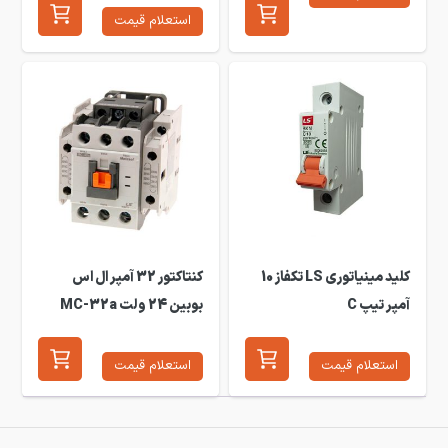
استعلام قیمت
کلید مینیاتوری LS تکفاز 10
کنتاکتور 32 آمپر ال اس
آمپر تیپ C
بوبین 24 ولت MC-32a
استعلام قیمت
استعلام قیمت