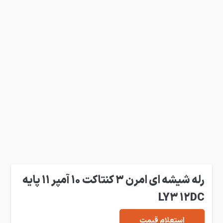
رله شیشه ای امرن 3 کنتاکت 10 آمپر 11 پایه
LY3 12DC
استعلام قیمت