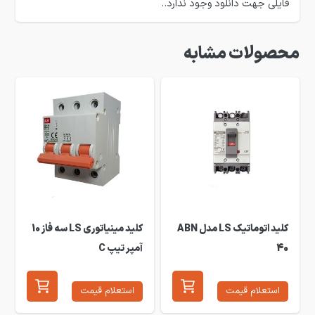
فایلی جهت دانلود وجود ندارد..
محصولات مشابه
کلید اتوماتیک LS مدل ABN
کلید مینیاتوری LS سه فاز 10
40
آمپر تیپ C
استعلام قیمت
استعلام قیمت