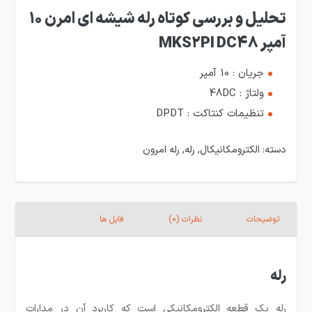
تحلیل و بررسی کوتاه رله شیشه ای امرن 10
آمپر MKS2PI DC48
جریان : 10 آمپر
ولتاژ : 48DC
تنظیمات کنتاکت : DPDT
دسته:
الکترومکانیکال
,
رله
,
رله امرون
توضیحات
نظرات (0)
فایل ها
رله
رله یک قطعه الکترومکانیکی است که کاربرد آن در مدارات