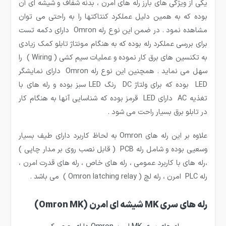
یکی از ویژگی های بارز رله های امرن ، بدنه شفاف و شیشه ای آن
بوده که به همین دلیل عملکرد کنتاکتها را به راحتی می توان
مشاهده نمود . در ضمن این نوع رله Omron دارای دکمه تست
برای بررسی عملکرد رله بوده که به هنگام مونتاژ تابلو کمک زیادی
به تکنسین های برق کار نموده و عملیات سیم کشی ( Wiring ) را
سهل می نماید . همچنین این نوع رله Omron دارای نمایشگر
LED بوده که برای ولتاژ DC رنگ LED سبز بوده و رله های با
تغذیه AC دارای LED قرمز بوده که شناسایی آنها به هنگام کار
در تابلو برق بسیار راحت می شود .
علاوه بر این رله های Omron به لحاظ کاربرد دارای طیف بسیار
وسعیی بوده و شامل رله PCB ( قابل نصب روی بر مدار چاپی )
،رله های با کاربرد عمومی ، رله های خاص ، رله های قدرت امرن ،
رله PLC امرن ، رله لچ ( Omron latching relay ) می باشد .
رله های سری MK شیشه ای امرن (Omron MK)