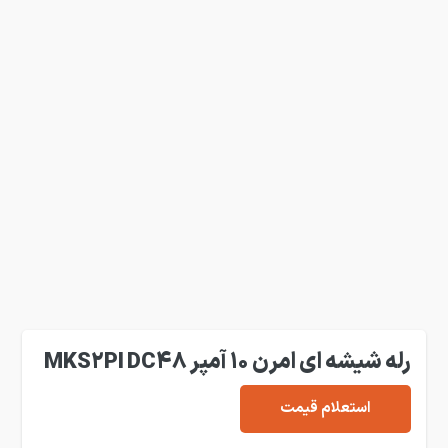
رله شیشه ای امرن 10 آمپر MKS2PI DC48
استعلام قیمت