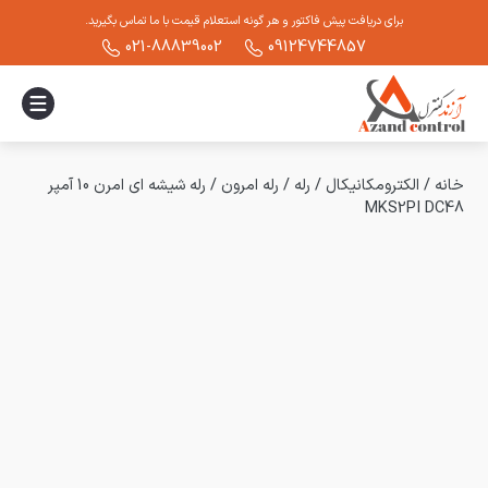
برای دریافت پیش فاکتور و هر گونه استعلام قیمت با ما تماس بگیرید.
021-88839002
09124744857
خانه
/
الکترومکانیکال
/
رله
/
رله امرون
/
رله شیشه ای امرن 10 آمپر
MKS2PI DC48