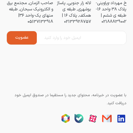
خ مهرداد-وراوینی-
لاله زار جنوبی, پاساژ
صاحب الزمان, مجتمع برق
پلاک ۳۸-واحد ۱۶-
بوشهری, طبقه ی
و الکترونیک سبحان, طبقه
طبقه ی ششم |
همکف, پلاک ۱۶ |
منهای یک-واحد ۳۶|
05137133918
02133928757
02188839002
با عضویت در خبرنامه، محتوای جدید را مستقیما در صندوق ایمیل خود
دریافت کنید.