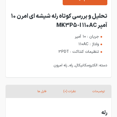
تحلیل و بررسی کوتاه رله شیشه ای امرن 10
آمپر MK3P5-I 110AC
جریان : 10 آمپر
ولتاژ : 110AC
تنظیمات کنتاکت : 3PDT
دسته:
الکترومکانیکال
,
رله
,
رله امرون
توضیحات
نظرات (0)
فایل ها
رله