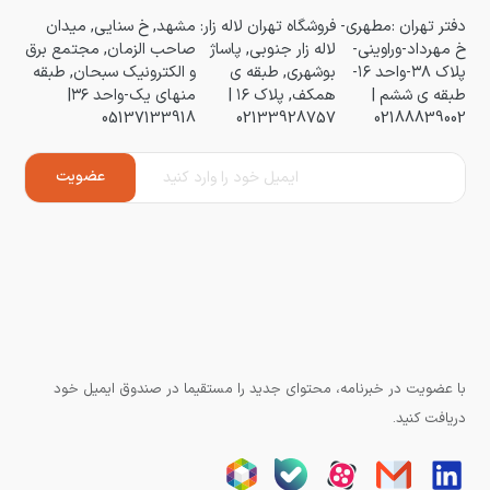
دفتر تهران :مطهری-
فروشگاه تهران لاله زار:
مشهد, خ سنایی, میدان
خ مهرداد-وراوینی-
لاله زار جنوبی, پاساژ
صاحب الزمان, مجتمع برق
پلاک ۳۸-واحد ۱۶-
بوشهری, طبقه ی
و الکترونیک سبحان, طبقه
طبقه ی ششم |
همکف, پلاک ۱۶ |
منهای یک-واحد ۳۶|
05137133918
02133928757
02188839002
با عضویت در خبرنامه، محتوای جدید را مستقیما در صندوق ایمیل خود
دریافت کنید.