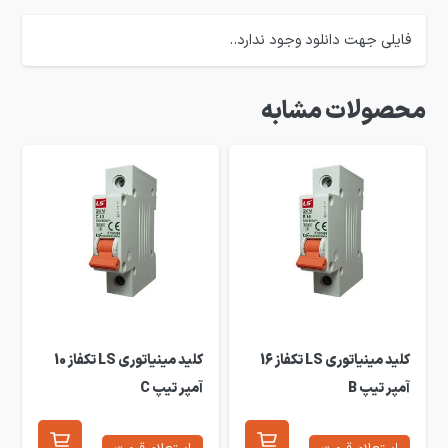
فایلی جهت دانلود وجود ندارد..
محصولات مشابه
کلید مینیاتوری LS تکفاز 16
کلید مینیاتوری LS تکفاز 10
آمپر تیپ B
آمپر تیپ C