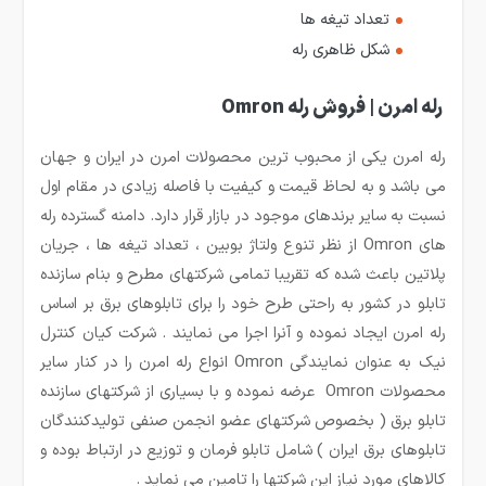
تعداد تیغه ها
شکل ظاهری رله
رله امرن | فروش رله Omron
رله امرن یکی از محبوب ترین محصولات امرن در ایران و جهان
می باشد و به لحاظ قیمت و کیفیت با فاصله زیادی در مقام اول
نسبت به سایر برندهای موجود در بازار قرار دارد. دامنه گسترده رله
های Omron از نظر تنوع ولتاژ بوبین ، تعداد تیغه ها ، جریان
پلاتین باعث شده که تقریبا تمامی شرکتهای مطرح و بنام سازنده
تابلو در کشور به راحتی طرح خود را برای تابلوهای برق بر اساس
رله امرن ایجاد نموده و آنرا اجرا می نمایند . شرکت کیان کنترل
نیک به عنوان نمایندگی Omron انواع رله امرن را در کنار سایر
محصولات Omron عرضه نموده و با بسیاری از شرکتهای سازنده
تابلو برق ( بخصوص شرکتهای عضو انجمن صنفی تولیدکنندگان
تابلوهای برق ایران ) شامل تابلو فرمان و توزیع در ارتباط بوده و
کالاهای مورد نیاز این شرکتها را تامین می نماید .