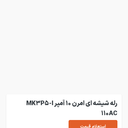
رله شیشه ای امرن 10 آمپر MK3P5-I
110AC
استعلام قیمت