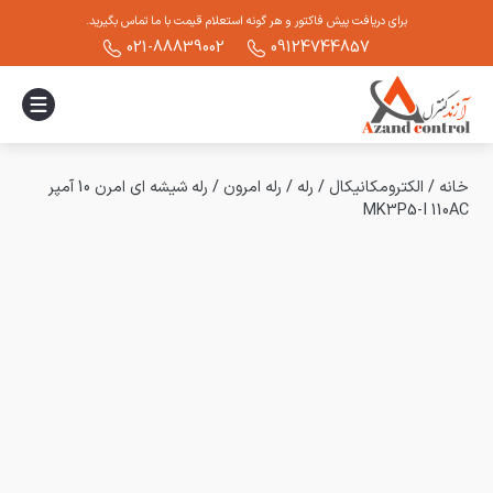
برای دریافت پیش فاکتور و هر گونه استعلام قیمت با ما تماس بگیرید.
021-88839002
09124744857
خانه
/
الکترومکانیکال
/
رله
/
رله امرون
/
رله شیشه ای امرن 10 آمپر
MK3P5-I 110AC