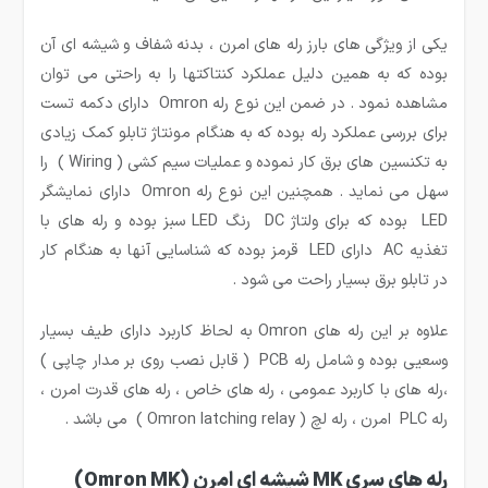
یکی از ویژگی های بارز رله های امرن ، بدنه شفاف و شیشه ای آن
بوده که به همین دلیل عملکرد کنتاکتها را به راحتی می توان
مشاهده نمود . در ضمن این نوع رله Omron دارای دکمه تست
برای بررسی عملکرد رله بوده که به هنگام مونتاژ تابلو کمک زیادی
به تکنسین های برق کار نموده و عملیات سیم کشی ( Wiring ) را
سهل می نماید . همچنین این نوع رله Omron دارای نمایشگر
LED بوده که برای ولتاژ DC رنگ LED سبز بوده و رله های با
تغذیه AC دارای LED قرمز بوده که شناسایی آنها به هنگام کار
در تابلو برق بسیار راحت می شود .
علاوه بر این رله های Omron به لحاظ کاربرد دارای طیف بسیار
وسعیی بوده و شامل رله PCB ( قابل نصب روی بر مدار چاپی )
،رله های با کاربرد عمومی ، رله های خاص ، رله های قدرت امرن ،
رله PLC امرن ، رله لچ ( Omron latching relay ) می باشد .
رله های سری MK شیشه ای امرن (Omron MK)