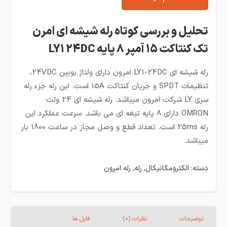
تحلیل و بررسی کوتاه رله شیشه ای امرن
تک کنتاکت 15 آمپر 8 پایه LY1 24DC
رله شیشه ای LY1-24DC امرون دارای ولتاژ بوبین 24VDC،
تنظیمات SPDT و جریان کنتاکت 15A است. این رله جزء رله
سری LY شرکت امرون میباشد. رله شیشه ای 24 ولت
OMRON دارای 8 پایه تیغه ای می باشد. سرعت عملکرد این
رله 25ms است. تعداد قطع و وصل مجاز در ساعت 1800 بار
میباشد.
دسته:
الکترومکانیکال
,
رله
,
رله امرون
توضیحات
نظرات (0)
فایل ها