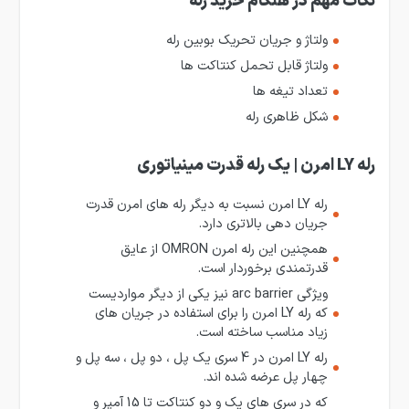
نکات مهم در هنگام خرید رله
ولتاژ و جریان تحریک بوبین رله
ولتاژ قابل تحمل کنتاکت ها
تعداد تیغه ها
شکل ظاهری رله
رله LY امرن | یک رله قدرت مینیاتوری
رله LY امرن نسبت به دیگر رله های امرن قدرت
جریان دهی بالاتری دارد.
همچنین این رله امرن OMRON از عایق
قدرتمندی برخوردار است.
ویژگی arc barrier نیز یکی از دیگر مواردیست
که رله LY امرن را برای استفاده در جریان های
زیاد مناسب ساخته است.
رله LY امرن در 4 سری یک پل ، دو پل ، سه پل و
چهار پل عرضه شده اند.
که در سری های یک و دو کنتاکت تا 15 آمپر و