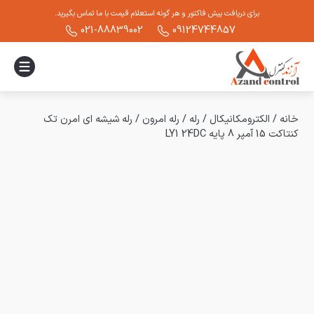
برای دریافت پیش فاکتور و هر گونه استعلام قیمت با ما تماس بگیرید.
021-88839002
09124744857
خانه
/
الکترومکانیکال
/
رله
/
رله امرون
/
رله شیشه ای امرن تک
کنتاکت 15 آمپر 8 پایه LY1 24DC