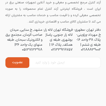
آزند کنترل مرجع تخصصی و معرفی و خرید آنلاین تجهیزات صنعتی برق در
ایران است ، فروشگاه اینترنتی آزند کنترل تمام محصولات را به صورت
تخصصی معرفی کرده و با قیمت مناسب و خدمات مناسب به مشتریان ارائه
می کند تا مشتریان کالای مناسب و اقتصادی خریداری کنند .
دفتر تهران :مطهری-
فروشگاه تهران لاله زار:
مشهد, خ سنایی, میدان
خ مهرداد-وراوینی-
لاله زار جنوبی, پاساژ
صاحب الزمان, مجتمع برق
پلاک ۳۸-واحد ۱۶-
بوشهری, طبقه ی
و الکترونیک سبحان, طبقه
طبقه ی ششم |
همکف, پلاک ۱۶ |
منهای یک-واحد ۳۶|
05137133918
02133928757
02188839002