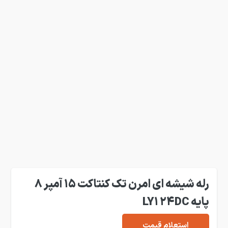
رله شیشه ای امرن تک کنتاکت 15 آمپر 8
پایه LY1 24DC
استعلام قیمت