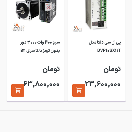
پی ال سی دلتا مدل
سرو 400 وات 3000 دور
DVP10SX11T
بدون ترمز دلتا سری B2
تومان
تومان
63,800,000
23,600,000