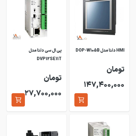
HMI دلتا مدل DOP-W105B
پی ال سی دلتا مدل
DVP12SE11T
تومان
تومان
147,400,000
27,700,000