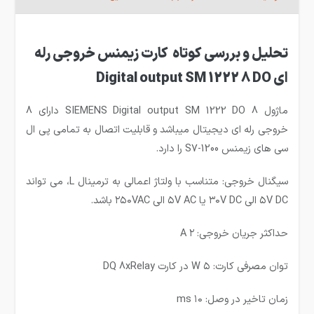
تحلیل و بررسی کوتاه کارت زیمنس خروجی رله
ای Digital output SM 1222 8 DO
ماژول
SIEMENS Digital output SM 1222 DO 8
دارای 8
خروجی رله ای دیجیتال میباشد و قابلیت اتصال به تمامی پی ال
سی های زیمنس
S7-1200
را دارد.
سیگنال خروجی: متناسب با ولتاژ اعمالی به ترمینال L، می تواند
۵V DC الی ۳۰V DC یا ۵V AC الی ۲۵۰VAC باشد.
حداکثر جریان خروجی: ۲ A
توان مصرفی کارت: ۵ W در کارت DQ 8xRelay
زمان تاخیر در وصل: ۱۰ ms