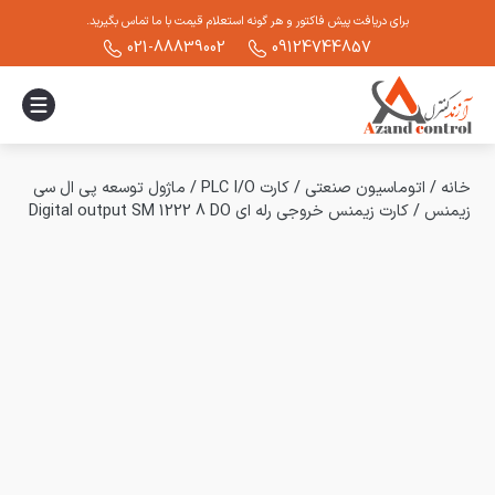
برای دریافت پیش فاکتور و هر گونه استعلام قیمت با ما تماس بگیرید.
021-88839002
09124744857
خانه
/
اتوماسیون صنعتی
/
کارت PLC I/O
/
ماژول توسعه پی ال سی
زیمنس
/
کارت زیمنس خروجی رله ای Digital output SM 1222 8 DO