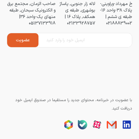
خ مهرداد-وراوینی-
لاله زار جنوبی, پاساژ
صاحب الزمان, مجتمع برق
پلاک ۳۸-واحد ۱۶-
بوشهری, طبقه ی
و الکترونیک سبحان, طبقه
طبقه ی ششم |
همکف, پلاک ۱۶ |
منهای یک-واحد ۳۶|
05137133918
02133928757
02188839002
با عضویت در خبرنامه، محتوای جدید را مستقیما در صندوق ایمیل خود
دریافت کنید.