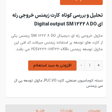
تحلیل و بررسی کوتاه کارت زیمنس خروجی رله
ای Digital output SM 1222 8 DO
ماژول خروجی رله ای دیجیتال
SM 1222 8 DO
زیمنس یکی
از کارت های توسعه پر استفاده زیمنس میباشد.کد فنی این
ماژول توسعه زیمنس 6ES7222-1HF32-0XB0 می باشد.
کارت زیمنس خروجی رله ای Digital output SM 1222 8 DO عدد
+
-
افزودن به سبد استعلام
دسته:
اتوماسیون صنعتی
,
کارت PLC I/O
,
ماژول توسعه پی ال
سی زیمنس
توضیحات
نظرات (0)
فایل ها