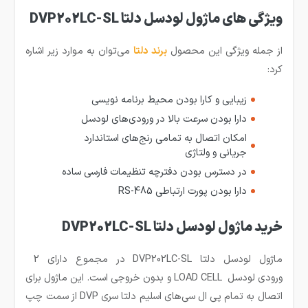
ویژگی های ماژول لودسل دلتا DVP202LC-SL
از جمله ویژگی این محصول
برند دلتا
می‌توان به موارد زیر اشاره
کرد:
زیبایی و کارا بودن محیط برنامه نویسی
دارا بودن سرعت بالا در ورودی‌های لودسل
امکان اتصال به تمامی رنج‌های استاندارد
جریانی و ولتاژی
در دسترس بودن دفترچه تنظیمات فارسی ساده
دارا بودن پورت ارتباطی RS-485
خرید ماژول لودسل دلتا DVP202LC-SL
ماژول لودسل دلتا DVP202LC-SL در مجموع دارای 2
ورودی لودسل LOAD CELL و بدون خروجی است. این ماژول برای
اتصال به تمام پی ال سی‌های اسلیم دلتا سری DVP از سمت چپ