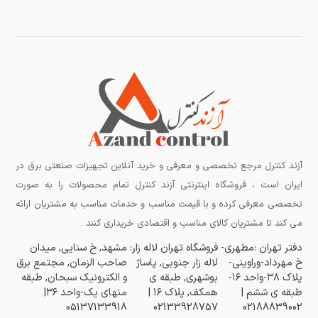
آزند کنترل مرجع تخصصی و معرفی و خرید آنلاین تجهیزات صنعتی برق در
ایران است ، فروشگاه اینترنتی آزند کنترل تمام محصولات را به صورت
تخصصی معرفی کرده و با قیمت مناسب و خدمات مناسب به مشتریان ارائه
می کند تا مشتریان کالای مناسب و اقتصادی خریداری کنند .
دفتر تهران :مطهری-
فروشگاه تهران لاله زار:
مشهد, خ سنایی, میدان
خ مهرداد-وراوینی-
لاله زار جنوبی, پاساژ
صاحب الزمان, مجتمع برق
پلاک ۳۸-واحد ۱۶-
بوشهری, طبقه ی
و الکترونیک سبحان, طبقه
طبقه ی ششم |
همکف, پلاک ۱۶ |
منهای یک-واحد ۳۶|
05137133918
02133928757
02188839002