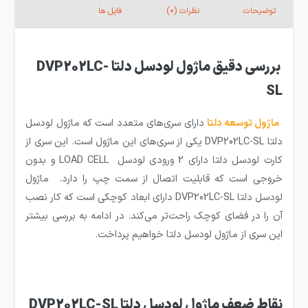
توضیحات
نظرات (0)
فایل ها
بررسی دقیق ماژول لودسل دلتا DVP202LC-
SL
ماژول توسعه
دلتا
دارای سری‌های متعدد است که ماژول لودسل
دلتا DVP202LC-SL یکی از سری‌های این ماژول است. این سری از
کارت لودسل دلتا دارای 2 ورودی لودسل LOAD CELL و بدون
خروجی است که قابلیت اتصال از سمت چپ را دارد. ماژول
لودسل دلتا DVP202LC-SL دارای ابعاد کوچکی است که کار نصب
آن را در فضای کوچک راحت‌تر می‌کند. در ادامه به بررسی بیشتر
این سری از ماژول لودسل دلتا خواهیم پرداخت.
نقاط ضعف ماژول لودسل دلتا DVP202LC-SL