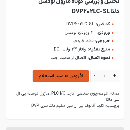
تحلیل و بررسی کوتاه ماژول لودسل
دلتا DVP202LC-SL
کد فنی:
DVP202LC-SL
ورودی:
2 ورودی لودسل
خروجی
: فاقد خروجی
منبع تغذیه:
ولتاژ 24 ولت DC
نحوه اتصال:
اتصال از سمت چپ
ماژول لودسل دلتا DVP202LC-SL عدد
+
-
افزودن به سبد استعلام
دسته:
اتوماسیون صنعتی
,
کارت PLC I/O
,
ماژول توسعه پی ال
سی دلتا
برچسب:
کارت آنالوگ پی ال سی اسلیم دلتا سری DVP