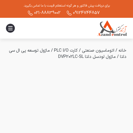
برای دریافت پیش فاکتور و هر گونه استعلام قیمت با ما تماس بگیرید.
021-88839002
09124744857
خانه
/
اتوماسیون صنعتی
/
کارت PLC I/O
/
ماژول توسعه پی ال سی
دلتا
/
ماژول لودسل دلتا DVP202LC-SL