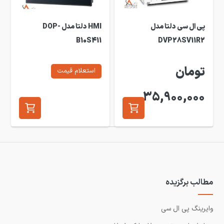
پی ال سی دلتا مدل
HMI دلتا مدل DOP-
B10S411
DVP28SV11R2
تومان
استعلام قیمت
35,900,000
مطالب برگزیده
وایرینگ پی ال سی