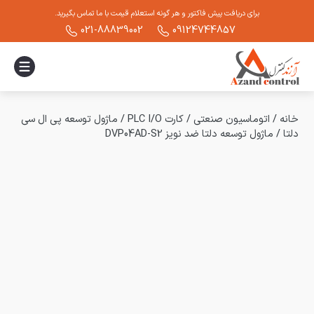
برای دریافت پیش فاکتور و هر گونه استعلام قیمت با ما تماس بگیرید.
021-88839002
09124744857
خانه
/
اتوماسیون صنعتی
/
کارت PLC I/O
/
ماژول توسعه پی ال سی
دلتا
/
ماژول توسعه دلتا ضد نویز DVP04AD-S2