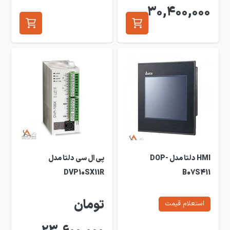
30,400,000
HMI دلتا مدل DOP-
پی ال سی دلتا مدل
DVP10SX11R
B07S411
تومان
استعلام قیمت