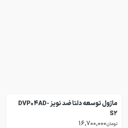
ماژول توسعه دلتا ضد نویز DVP04AD-
S2
16,700,000
تومان