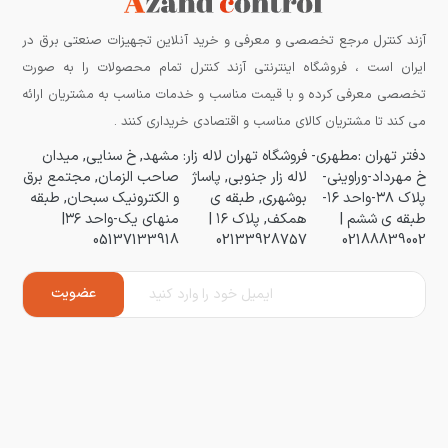
آزند کنترل مرجع تخصصی و معرفی و خرید آنلاین تجهیزات صنعتی برق در
ایران است ، فروشگاه اینترنتی آزند کنترل تمام محصولات را به صورت
تخصصی معرفی کرده و با قیمت مناسب و خدمات مناسب به مشتریان ارائه
می کند تا مشتریان کالای مناسب و اقتصادی خریداری کنند .
دفتر تهران :مطهری-
فروشگاه تهران لاله زار:
مشهد, خ سنایی, میدان
خ مهرداد-وراوینی-
لاله زار جنوبی, پاساژ
صاحب الزمان, مجتمع برق
پلاک ۳۸-واحد ۱۶-
بوشهری, طبقه ی
و الکترونیک سبحان, طبقه
طبقه ی ششم |
همکف, پلاک ۱۶ |
منهای یک-واحد ۳۶|
05137133918
02133928757
02188839002