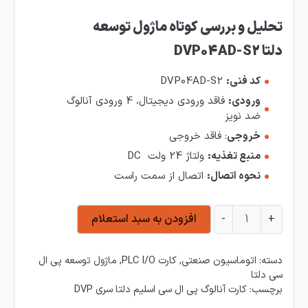
تحلیل و بررسی کوتاه ماژول توسعه
دلتا DVP04AD-S2
کد فنی:
DVP04AD-S2
ورودی:
فاقد ورودی دیجیتال، 4 ورودی آنالوگ
ضد نویز
خروجی
: فاقد خروجی
منبع تغذیه:
ولتاژ 24 ولت DC
نحوه اتصال:
اتصال از سمت راست
ماژول توسعه دلتا ضد نویز DVP04AD-S2 عدد
+
-
افزودن به سبد استعلام
دسته:
اتوماسیون صنعتی
,
کارت PLC I/O
,
ماژول توسعه پی ال
سی دلتا
برچسب:
کارت آنالوگ پی ال سی اسلیم دلتا سری DVP