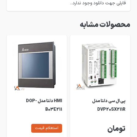
فایلی جهت دانلود وجود ندارد..
محصولات مشابه
پی ال سی دلتا مدل
HMI دلتا مدل DOP-
B03E211
DVP20SX211R
تومان
استعلام قیمت