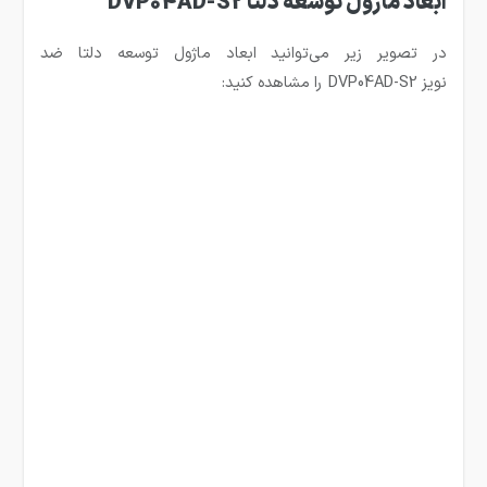
ابعاد ماژول توسعه دلتا DVP04AD-S2
در تصویر زیر می‌توانید ابعاد ماژول توسعه دلتا ضد
نویز DVP04AD-S2
را مشاهده کنید: