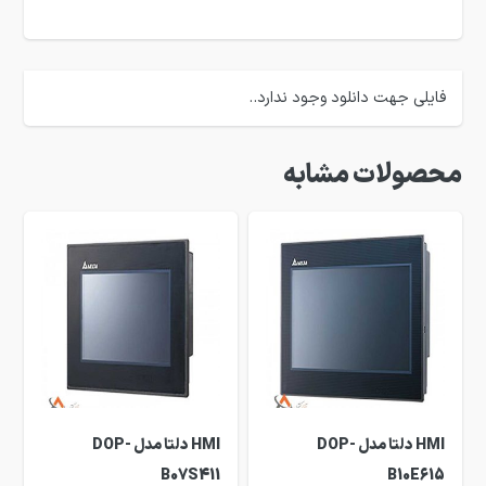
فایلی جهت دانلود وجود ندارد..
محصولات مشابه
HMI دلتا مدل DOP-
HMI دلتا مدل DOP-
B07S411
B10E615