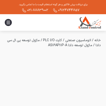
برای دریافت پیش فاکتور و هر گونه استعلام قیمت با ما تماس بگیرید.
021-88839002
09124744857
خانه
/
اتوماسیون صنعتی
/
کارت PLC I/O
/
ماژول توسعه پی ال سی
دلتا
/
ماژول توسعه دلتا AS16AP11P-A