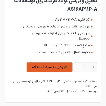
تحلیل و بررسی کوتاه کارت ماژول توسعه دلتا
AS16AP11P-A
کد فنی:
AS16AP11P-A
ورودی:
فاقد ورودی آنالوگ، 8 ورودی دیجیتال
خروجی
: فاقد خروجی آنالوگ، 8 خروجی
دیجیتال
منبع تغذیه:
ولتاژ 24 ولت DC
نحوه اتصال:
اتصال از سمت راست
ماژول توسعه دلتا AS16AP11P-A عدد
+
-
افزودن به سبد استعلام
دسته:
اتوماسیون صنعتی
,
کارت PLC I/O
,
ماژول توسعه پی ال
سی دلتا
برچسب:
کارت دیجیتال دلتا سری AS