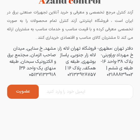
آزند کنترل مرجع تخصصی و معرفی و خرید آنلاین تجهیزات صنعتی برق در
ایران است ، فروشگاه اینترنتی آزند کنترل تمام محصولات را به صورت
تخصصی معرفی کرده و با قیمت مناسب و خدمات مناسب به مشتریان ارائه
می کند تا مشتریان کالای مناسب و اقتصادی خریداری کنند .
دفتر تهران :مطهری-
فروشگاه تهران لاله زار:
مشهد, خ سنایی, میدان
خ مهرداد-وراوینی-
لاله زار جنوبی, پاساژ
صاحب الزمان, مجتمع برق
پلاک ۳۸-واحد ۱۶-
بوشهری, طبقه ی
و الکترونیک سبحان, طبقه
طبقه ی ششم |
همکف, پلاک ۱۶ |
منهای یک-واحد ۳۶|
05137133918
02133928757
02188839002