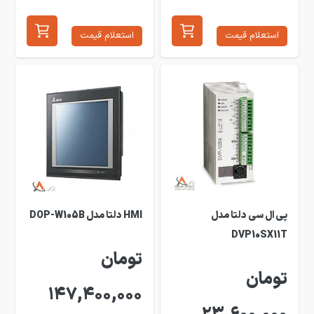
استعلام قیمت
استعلام قیمت
پی ال سی دلتا مدل
HMI دلتا مدل DOP-W105B
DVP10SX11T
تومان
تومان
147,400,000