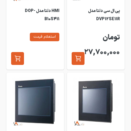
پی ال سی دلتا مدل
HMI دلتا مدل DOP-
B10S411
DVP12SE11R
تومان
استعلام قیمت
27,700,000