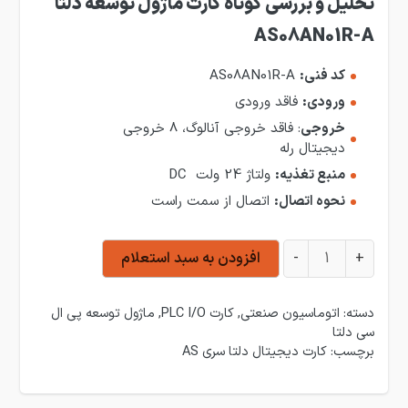
تحلیل و بررسی کوتاه کارت ماژول توسعه دلتا
AS08AN01R-A
کد فنی:
AS08AN01R-A
ورودی:
فاقد ورودی
خروجی
: فاقد خروجی آنالوگ، 8 خروجی
دیجیتال رله
منبع تغذیه:
ولتاژ 24 ولت DC
نحوه اتصال:
اتصال از سمت راست
ماژول توسعه دلتا AS08AN01R-A عدد
+
-
افزودن به سبد استعلام
دسته:
اتوماسیون صنعتی
,
کارت PLC I/O
,
ماژول توسعه پی ال
سی دلتا
برچسب:
کارت دیجیتال دلتا سری AS