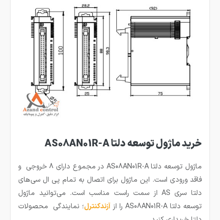
خرید ماژول توسعه دلتا AS08AN01R-A
ماژول توسعه دلتا AS08AN01R-A در مجموع دارای 8 خروجی و
فاقد ورودی است. این ماژول برای اتصال به تمام پی ال سی‌های
دلتا سری AS از سمت راست مناسب است. می‌توانید ماژول
توسعه دلتا AS08AN01R-A را از
آزندکنترل
؛ نمایندگی محصولات
دلتا خریداری کنید.