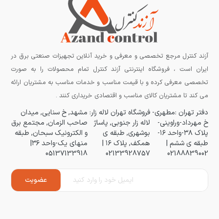
آزند کنترل مرجع تخصصی و معرفی و خرید آنلاین تجهیزات صنعتی برق در
ایران است ، فروشگاه اینترنتی آزند کنترل تمام محصولات را به صورت
تخصصی معرفی کرده و با قیمت مناسب و خدمات مناسب به مشتریان ارائه
می کند تا مشتریان کالای مناسب و اقتصادی خریداری کنند .
دفتر تهران :مطهری-
فروشگاه تهران لاله زار:
مشهد, خ سنایی, میدان
خ مهرداد-وراوینی-
لاله زار جنوبی, پاساژ
صاحب الزمان, مجتمع برق
پلاک ۳۸-واحد ۱۶-
بوشهری, طبقه ی
و الکترونیک سبحان, طبقه
طبقه ی ششم |
همکف, پلاک ۱۶ |
منهای یک-واحد ۳۶|
05137133918
02133928757
02188839002