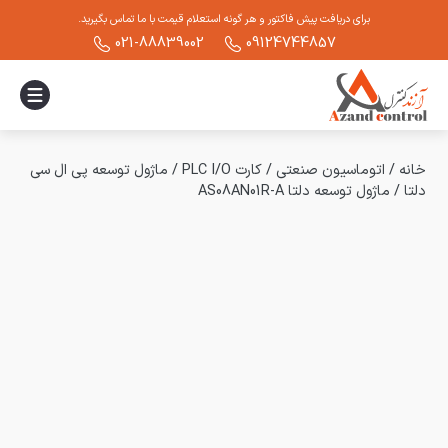
برای دریافت پیش فاکتور و هر گونه استعلام قیمت با ما تماس بگیرید.
021-88839002
09124744857
خانه
/
اتوماسیون صنعتی
/
کارت PLC I/O
/
ماژول توسعه پی ال سی
دلتا
/
ماژول توسعه دلتا AS08AN01R-A