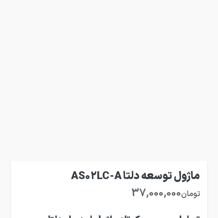
ماژول توسعه دلتا AS02LC-A
37,000,000
تومان