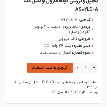
تحلیل و بررسی کوتاه ماژول لودسل دلتا
AS02LC-A
کد فنی:
AS02LC-A
ورودی:
فاقد ورودی دیجیتال، 2 ورودی
آنالوگ(لودسل)
خروجی
: فاقد خروجی
منبع تغذیه:
ولتاژ 24 ولت DC
نحوه اتصال:
اتصال از سمت راست
ماژول توسعه دلتا AS02LC-A عدد
+
-
افزودن به سبد استعلام
دسته:
اتوماسیون صنعتی
,
کارت PLC I/O
,
ماژول توسعه پی ال
سی دلتا
برچسب:
کارت آنالوگ دلتا سری AS