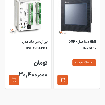
HMI دلتا مدل DOP-
پی ال سی دلتا مدل
DVP20SX211T
B07S410
تومان
استعلام قیمت
30,400,000