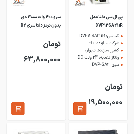
پی ال سی دلتا مدل
سرو 400 وات 3000 دور
DVP12SA211R
بدون ترمز دلتا سری B2
کد فنی: DVP12SA211R
تومان
شرکت سازنده: دلتا
کشور سازنده: تایوان
ولتاژ تغذیه: 24 ولت DC
63,800,000
سری: DVP-SA2
تومان
19,500,000