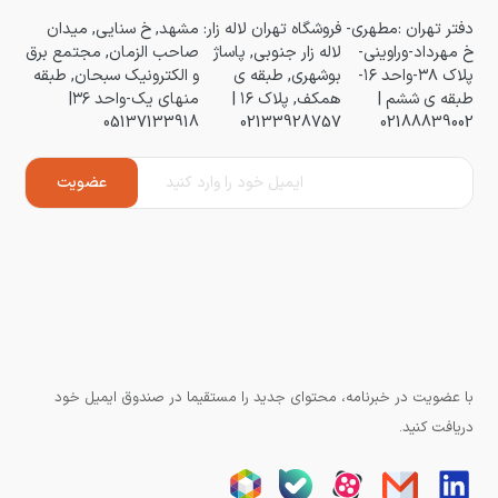
دفتر تهران :مطهری-
فروشگاه تهران لاله زار:
مشهد, خ سنایی, میدان
خ مهرداد-وراوینی-
لاله زار جنوبی, پاساژ
صاحب الزمان, مجتمع برق
پلاک ۳۸-واحد ۱۶-
بوشهری, طبقه ی
و الکترونیک سبحان, طبقه
طبقه ی ششم |
همکف, پلاک ۱۶ |
منهای یک-واحد ۳۶|
05137133918
02133928757
02188839002
با عضویت در خبرنامه، محتوای جدید را مستقیما در صندوق ایمیل خود
دریافت کنید.