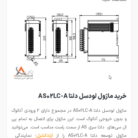
خرید ماژول لودسل دلتا AS02LC-A
ماژول لودسل دلتا AS02LC-A در مجموع دارای 2 ورودی آنالوگ
و بدون خروجی آنالوگ است. این ماژول برای اتصال به تمام پی
ال سی‌های دلتا سری AS از سمت راست مناسب است. می‌توانید
ماژول توسعه دلتا AS02LC-A را از
آزندکنترل
؛ نمایندگی