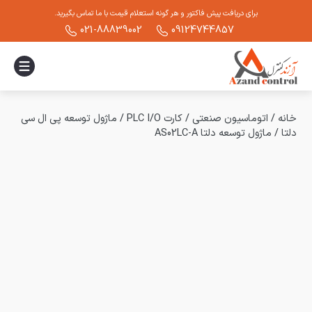
برای دریافت پیش فاکتور و هر گونه استعلام قیمت با ما تماس بگیرید.
021-88839002
09124744857
خانه
/
اتوماسیون صنعتی
/
کارت PLC I/O
/
ماژول توسعه پی ال سی
دلتا
/
ماژول توسعه دلتا AS02LC-A