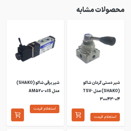
محصولات مشابه
شیر دستی گردان شاکو
شیر برقی شاکو (SHAKO)
(SHAKO) مدل TSV-
مدل AM520-01S
30043-04
استعلام قیمت
استعلام قیمت