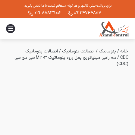
برای دریافت پیش فاکتور و هر گونه استعلام قیمت با ما تماس بگیرید.
021-88839002
09124744857
خانه
/
پنوماتیک
/
اتصالات پنوماتیک
/
اتصالات پنوماتیک
CDC
/
سه راهی مینیاتوری بغل رزوه پنوماتیک 3-M3 سی دی سی
(CDC)