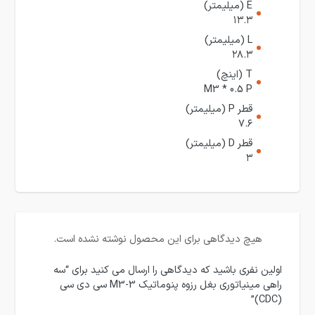
E (میلیمتر)
۱۳.۳
L (میلیمتر)
۲۸.۳
T (اینچ)
M3 * 0.5 P
قطر P (میلیمتر)
۷.۶
قطر D (میلیمتر)
۳
هیچ دیدگاهی برای این محصول نوشته نشده است.
اولین نفری باشید که دیدگاهی را ارسال می کنید برای “سه
راهی مینیاتوری بغل رزوه پنوماتیک 3-M3 سی دی سی
(CDC)”