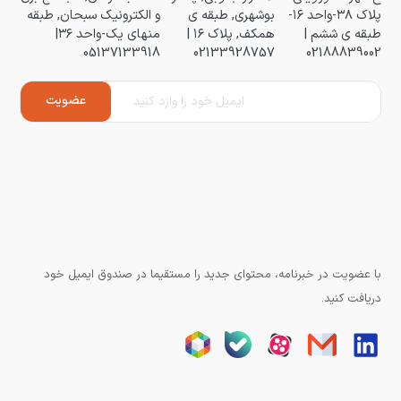
پلاک ۳۸-واحد ۱۶-
بوشهری, طبقه ی
و الکترونیک سبحان, طبقه
طبقه ی ششم |
همکف, پلاک ۱۶ |
منهای یک-واحد ۳۶|
05137133918
02133928757
02188839002
با عضویت در خبرنامه، محتوای جدید را مستقیما در صندوق ایمیل خود
دریافت کنید.