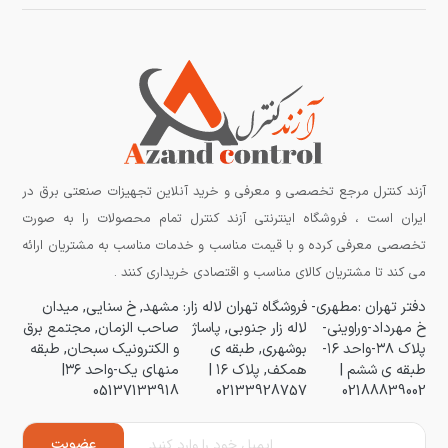
آزند کنترل مرجع تخصصی و معرفی و خرید آنلاین تجهیزات صنعتی برق در
ایران است ، فروشگاه اینترنتی آزند کنترل تمام محصولات را به صورت
تخصصی معرفی کرده و با قیمت مناسب و خدمات مناسب به مشتریان ارائه
می کند تا مشتریان کالای مناسب و اقتصادی خریداری کنند .
دفتر تهران :مطهری-
فروشگاه تهران لاله زار:
مشهد, خ سنایی, میدان
خ مهرداد-وراوینی-
لاله زار جنوبی, پاساژ
صاحب الزمان, مجتمع برق
پلاک ۳۸-واحد ۱۶-
بوشهری, طبقه ی
و الکترونیک سبحان, طبقه
طبقه ی ششم |
همکف, پلاک ۱۶ |
منهای یک-واحد ۳۶|
05137133918
02133928757
02188839002