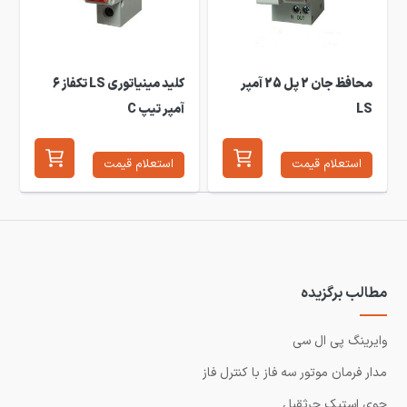
محافظ جان 2 پل 25 آمپر
کلید مینیاتوری LS تکفاز 6
LS
آمپر تیپ C
استعلام قیمت
استعلام قیمت
مطالب برگزیده
وایرینگ پی ال سی
مدار فرمان موتور سه فاز با کنترل فاز
جوی استیک جرثقیل