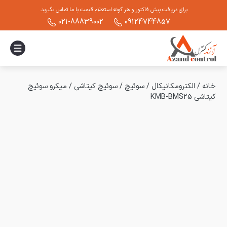
برای دریافت پیش فاکتور و هر گونه استعلام قیمت با ما تماس بگیرید.
021-88839002
09124744857
خانه
/
الکترومکانیکال
/
سوئیچ
/
سوئیچ کیتاشی
/
میکرو سوئیچ
کیتاشی KMB-BMS25