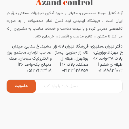
آزند کنترل مرجع تخصصی و معرفی و خرید آنلاین تجهیزات صنعتی برق در
ایران است ، فروشگاه اینترنتی آزند کنترل تمام محصولات را به صورت
تخصصی معرفی کرده و با قیمت مناسب و خدمات مناسب به مشتریان ارائه
می کند تا مشتریان کالای مناسب و اقتصادی خریداری کنند .
دفتر تهران :مطهری-
فروشگاه تهران لاله زار:
مشهد, خ سنایی, میدان
خ مهرداد-وراوینی-
لاله زار جنوبی, پاساژ
صاحب الزمان, مجتمع برق
پلاک ۳۸-واحد ۱۶-
بوشهری, طبقه ی
و الکترونیک سبحان, طبقه
طبقه ی ششم |
همکف, پلاک ۱۶ |
منهای یک-واحد ۳۶|
05137133918
02133928757
02188839002