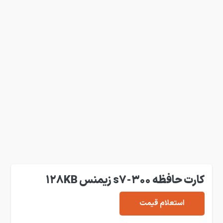
کارت حافظه s7-300 زیمنس 128KB
استعلام قیمت