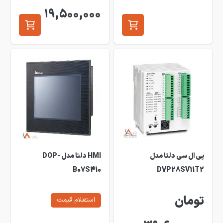
19,500,000
پی ال سی دلتا مدل
HMI دلتا مدل DOP-
B07S410
DVP28SV11T2
تومان
استعلام قیمت