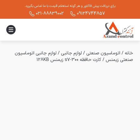
برای دریافت پیش فاکتور و هر گونه استعلام قیمت با ما تماس بگیرید.
021-88839002
09124744857
خانه
/
اتوماسیون صنعتی
/
لوازم جانبی
/
لوازم جانبی اتوماسیون
صنعتی زیمنس
/
کارت حافظه s7-300 زیمنس 128KB