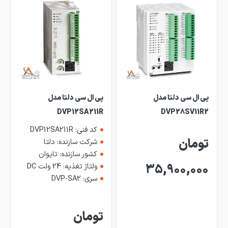
پی ال سی دلتا مدل
پی ال سی دلتا مدل
DVP12SA211R
DVP28SV11R2
کد فنی: DVP12SA211R
تومان
شرکت سازنده: دلتا
کشور سازنده: تایوان
35,900,000
ولتاژ تغذیه: 24 ولت DC
سری: DVP-SA2
تومان