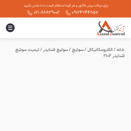
برای دریافت پیش فاکتور و هر گونه استعلام قیمت با ما تماس بگیرید.
021-88839002
09124744857
خانه
/
الکترومکانیکال
/
سوئیچ
/
سوئیچ اشنایدر
/
لیمیت سوئیچ
اشنایدر 2102