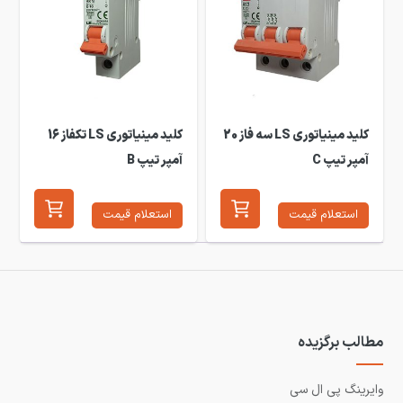
کلید مینیاتوری LS سه فاز 20
کلید مینیاتوری LS تکفاز 16
آمپر تیپ C
آمپر تیپ B
استعلام قیمت
استعلام قیمت
مطالب برگزیده
وایرینگ پی ال سی