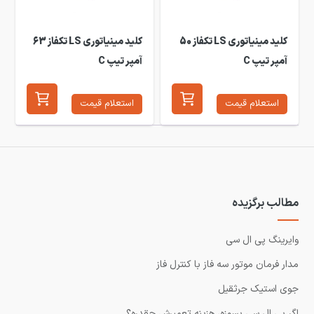
کلید مینیاتوری LS تکفاز 50
کلید مینیاتوری LS تکفاز 63
آمپر تیپ C
آمپر تیپ C
استعلام قیمت
استعلام قیمت
مطالب برگزیده
وایرینگ پی ال سی
مدار فرمان موتور سه فاز با کنترل فاز
جوی استیک جرثقیل
اگر پی ال سی بسوزه، هزینه تعمیرش چقدره؟