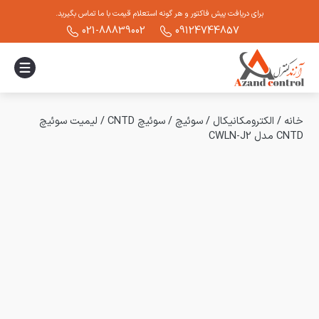
برای دریافت پیش فاکتور و هر گونه استعلام قیمت با ما تماس بگیرید.
021-88839002
09124744857
خانه
/
الکترومکانیکال
/
سوئیچ
/
سوئیچ CNTD
/
لیمیت سوئیچ
CNTD مدل CWLN-J2