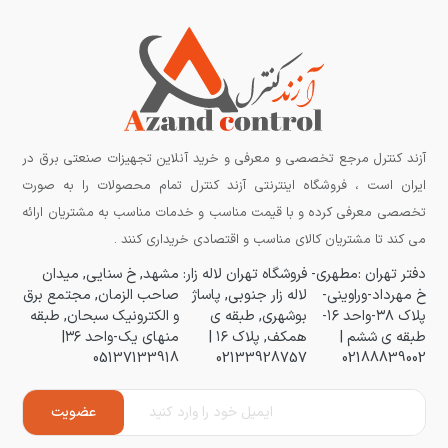
آزند کنترل مرجع تخصصی و معرفی و خرید آنلاین تجهیزات صنعتی برق در
ایران است ، فروشگاه اینترنتی آزند کنترل تمام محصولات را به صورت
تخصصی معرفی کرده و با قیمت مناسب و خدمات مناسب به مشتریان ارائه
می کند تا مشتریان کالای مناسب و اقتصادی خریداری کنند .
دفتر تهران :مطهری-
فروشگاه تهران لاله زار:
مشهد, خ سنایی, میدان
خ مهرداد-وراوینی-
لاله زار جنوبی, پاساژ
صاحب الزمان, مجتمع برق
پلاک ۳۸-واحد ۱۶-
بوشهری, طبقه ی
و الکترونیک سبحان, طبقه
طبقه ی ششم |
همکف, پلاک ۱۶ |
منهای یک-واحد ۳۶|
05137133918
02133928757
02188839002