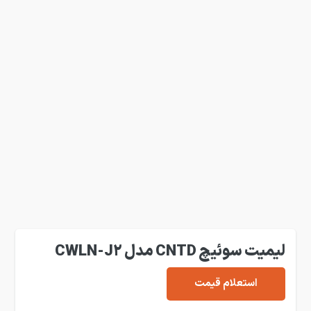
لیمیت سوئیچ CNTD مدل CWLN-J2
استعلام قیمت