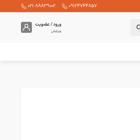
021-88839002
09124744857
ورود / عضویت
ویرایش