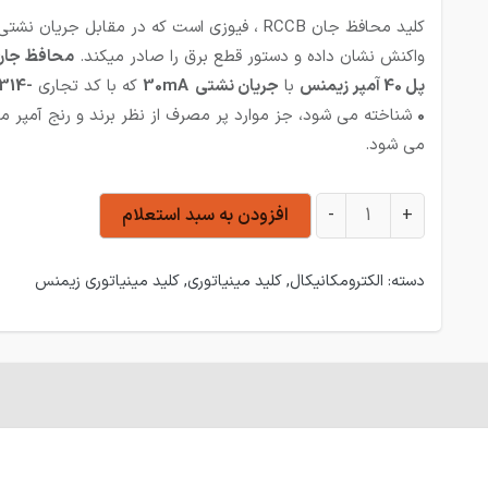
کلید محافظ جان RCCB ، فیوزی است که در مقابل جریان نشتی
واکنش نشان داده و دستور قطع برق را صادر میکند.
محافظ جان
پل 40 آمپر زیمنس
با
جریان نشتی 30mA
که با کد تجاری
314-
0
شناخته می شود، جز موارد پر مصرف از نظر برند و رنج آمپر 
می شود.
محافظ جان دو پل 40 آمپر زیمنس - 30mA عدد
+
-
افزودن به سبد استعلام
دسته:
الکترومکانیکال
,
کلید مینیاتوری
,
کلید مینیاتوری زیمنس