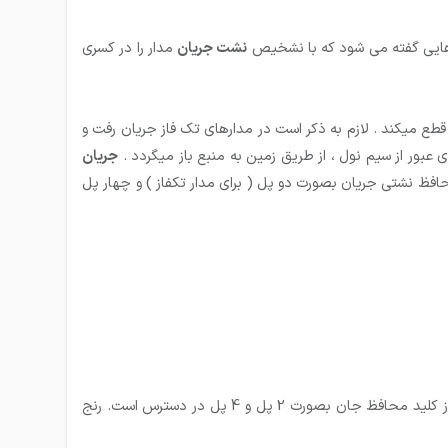
نشت جریان
مدار را در کسری
طع میکند . لازم به ذکر است در مدارهای تک فاز جریان رفت و
ی عبور از سیم نول ، از طریق زمین به منبع باز میگردد .
جریان
افظ نشتی جریان بصورت دو پل ( برای مدار تکفاز ) و چهار پل
کلید محافظ جان یا کلید محافظ نشتی جریان RCCB تیپ AC قابلیت تشخیص جریانهای نشتی با شکل موج متناوب AC را دارند. این گروه از کلید محافظ جان بصورت 2 پل و 4 پل در دسترس است. رنج