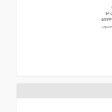
 دو
5SV4
محسوب