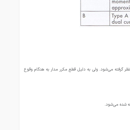
ستقیم / حفاظت جان):حفاظت انسان در مقابل تماس مستقیم – معمولا” 6، 10 و 30 میلی آمپر در نظر گرفته می‌شود. ولی به‌ دلیل قطع مکرر مدار به هنگام وقوع