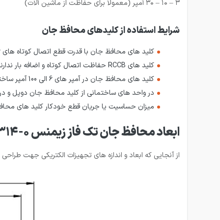
۳ – ۱۰ – ۳۰ آمپر (معمولاً برای حفاظت از ماشین آلات)
شرایط استفاده از کلیدهای محافظ جان
کلید های محافظ جان با قدرت قطع اتصال کوتاه های 6 کیلو آمپر و 10 کیلو آمپر و تحت دمای کاری 35- تا 70+ درجه سلسیوس موجود می باشند.
کلید های RCCB حفاظت اتصال کوتاه و اضافه بار ندارند به همین دلیل قبل از RCCB ها در مدار از کلید مینیاتوری استفاده می گردد.
کلید های محافظ جان در آمپر های 6 الی 100 آمپر ساخته می شوند.
در واحد های ساختمانی از کلید محافظ جان دوپل و در واحد های ص
میزان حساسیت یا جریان قطع خودکار کلید های محافظ جان از 10 تا 500 میلی آمپر با مدت زمان قطع تا حداکثر 150 
ابعاد محافظ جان تک فاز زیمنس 5SV4314-0
از آنجایی که ابعاد و اندازه های تجهیزات الکتریکی جهت طراحی و اندازه تابلو برق 