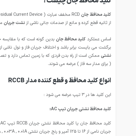
کلید محافظ جان چیست؟
کلید محافظ جان
RCD مخفف عبارت ( Residual Current Device) و یا RCCB مخفف عبارت (Residual Current Circuit Breaker) به کلید هایی گفته می شود که با نشخیص
از ثانیه قطع کرده و مانع از صدمات جانی ناشی از
نشت جریان
می
اساس عملکرد
کلید محافظ جان
بدین گونه است که با مقایسه جر
برگشت می بایست برابر باشد و اختلاف جریان فاز و نول ناشی از
نشتی
ممکن است از راه بدن فردی که با زمین تماس دارد و تصاد
( برای مدار سه فاز ) عرضه می شوند.
انواع کلید محافظ و قطع کننده مدار RCCB
این کلید ها در ۳ تیپ عرضه می شود :
کلید محافظ نشتی جریان تیپ AC:
جریان نامی از 16 تا 125 آمپر و رنج جریان نشتی 0.5A , 0.3A , 0.1A , 0.03A , 0.01A بوده و ولتاژ کاری 200 تا 400 ولت می باشد.