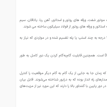
ور شفت، ورقه های روتور و استاتور، آهن ربا، یاتاقان، سیم
ستاتور و ورقه های روتور از فولاد سیلیکون ساخته می شوند.
استپر موتور یا استپ موتور نوعی موتور براشلس است که برای کنترل دقیق سرعت و موقعیت به کار می رود. در استپ موتورها یک دور 360 درجه به چند استپ یا پله تقسیم شده و در مواردی که نیاز به
استپ موتور که به استپر موتور و موتور پله‌ای نیز شناخته می‌شود. از اجزاء اصلی و لازم دستگاه می‌باشد. استپ موتور یک موتور الکتریکی DC است. همچنین قابلیت گام‌به‌گام کردن یک دور کامل به طور
 که زمان جا به جایی از یک گام به گام دیگر موقعیت را کنترل
های راه انداز بوده که به درایور شناخته می‌شوند. قابل بیان
ور، استپ موتورها قابلیت حرکت در دور پایین با گشتاور بالا را دارند که این مورد نیز از مزیت‌های