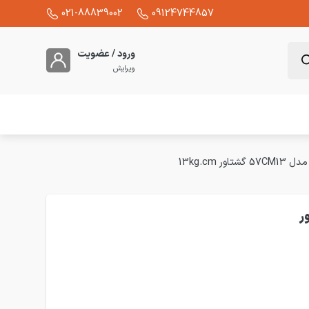
021-88839002
09124744857
ورود / عضویت
ویرایش
57CM1 گشتاور