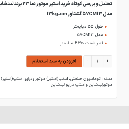
تحلیل و بررسی کوتاه خرید استپر موتور نما 23 برند
مدل 57CM13 گشتاور 13kg.cm
طول 55 میلیمتر
مدل 57CM13
قطر شفت 6.35 میلیمتر
استپر موتور نما 23 برند لیدشاین مدل 57CM13 گشتاور 13kg.cm عدد
+
-
افزودن به سبد استعلام
دسته:
اتوماسیون صنعتی
,
استپ(استپر) موتور ودرایو
,
استپ(استپر)
موتورلیدشاین و استپ درایو لیدشاین