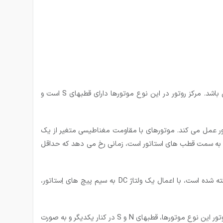
» استپ موتورهای سنکرون هایبرید، این نوع استپ موتورها ترکیبی از ساختار استپ موتور با روتور مغناطیس شونده و مغناطیس دائم می باشد. مرکز روتور در این نوع موتورها دارای قطبهای S است و
ور عمل می کند. موتورهای با مقاومت مغناطیسی متغیر از یک
ب به سمت قطب های استاتور است، زمانی رخ می ‌دهد که حداقل
» مدل دیگر استپ موتورها استپ موتور با روتور مغناطیس شونده می باشد از آنجا که روتور این موتور از ماده ای مغناطیس شونده ساخته شده است، با اعمال یک ولتاژ DC به سیم پیچ های اِستاتور،
» نوع دیگر استپ موتور با مغناطیس دانم می باشد. یکی از ارزان ترین و کم دقت ترین استپ های موتور می باشند. به دلیل طراحی خاص روتور این نوع موتورها، قطبهای N و S در کنار یکدیگر و به صورت