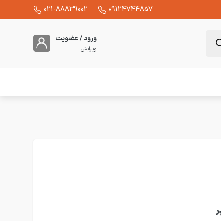
021-88839002
09124744857
ورود / عضویت
ویرایش
زیمنس سه پل 13 آمپر