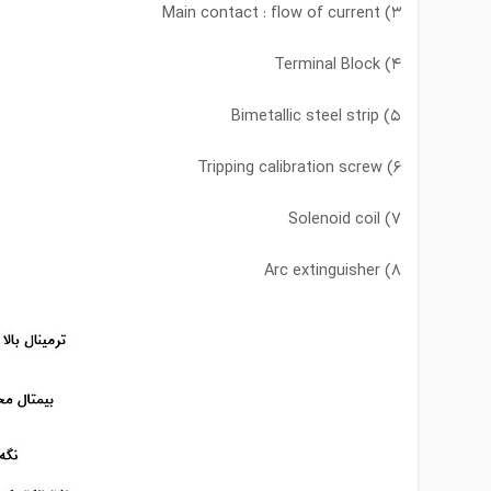
۳) Main contact : flow of current
۴) Terminal Block
۵) Bimetallic steel strip
۶) Tripping calibration screw
۷) Solenoid coil
۸) Arc extinguisher