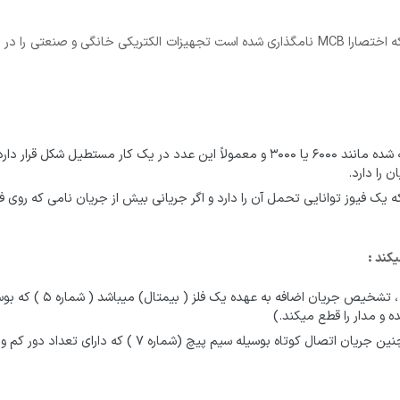
فیوز مینیاتوری یا کلید مینیاتوری Miniature Circuit Breaker که اختصارا MCB نامگذاری شده است تج
جربان لحظه ای : روی فیوز ها جریانی نسبتاً بزرگ نوشته شده مانند ۶۰۰۰ یا ۳۰۰۰ و معمولاً
 را دارد.
یک فیوز توانایی تحمل آن را دارد و اگر جریانی بیش از جریان نامی که روی فیو
یکند :
عملکرد بیمتالی برای حفا
 و مدار را قطع میکند.)
عملکرد مغناطیسی جهت حفاظت از اتصال کوتاه(همچنین جریان 