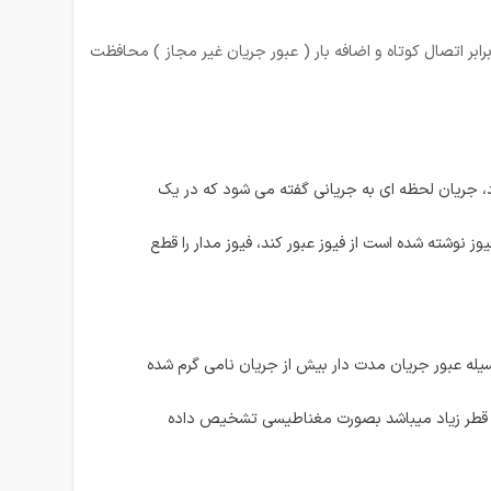
هیزات الکتریکی خانگی و صنعتی را در برابر اتصال کوتاه و اضافه بار ( عبور جریان غیر مجاز ) محافظت
 این عدد در یک کار مستطیل شکل قرار دارد، جریان لحظه ای به جریانی گفته می شود که در یک
ز نوشته شده است از فیوز عبور کند، فیوز مدار را قطع
ظت اضافه بار (به عبارت دیگر ، تشخیص جریان اضافه به عهده یک فلز ( بیمتال) میباشد ( شماره ۵ ) که بوسیله عبور جریان مدت دار بیش از جریان نامی گرم شده
اتصال کوتاه بوسیله سیم پیچ (شماره ۷ ) که دارای تعداد دور کم و قطر زیاد میباشد بصورت مغناطیسی تشخیص داده