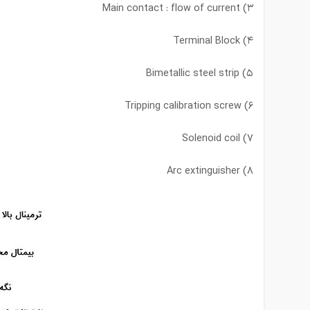
۳) Main contact : flow of current
۴) Terminal Block
۵) Bimetallic steel strip
۶) Tripping calibration screw
۷) Solenoid coil
۸) Arc extinguisher