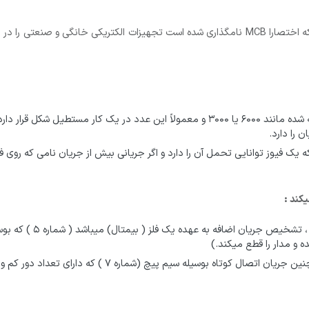
فیوز مینیاتوری یا کلید مینیاتوری Miniature Circuit Breaker که اختصارا MCB نامگذاری شده است تج
جربان لحظه ای : روی فیوز ها جریانی نسبتاً بزرگ نوشته شده مانند ۶۰۰۰ یا ۳۰۰۰ و معمولاً
 را دارد.
یک فیوز توانایی تحمل آن را دارد و اگر جریانی بیش از جریان نامی که روی فیو
یکند :
عملکرد بیمتالی برای حفا
 و مدار را قطع میکند.)
عملکرد مغناطیسی جهت حفاظت از اتصال کوتاه(همچنین جریان 