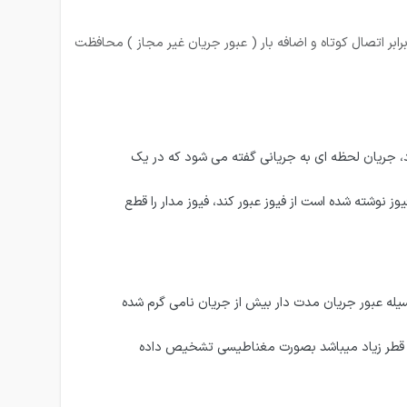
هیزات الکتریکی خانگی و صنعتی را در برابر اتصال کوتاه و اضافه بار ( عبور جریان غیر مجاز ) محافظت
 این عدد در یک کار مستطیل شکل قرار دارد، جریان لحظه ای به جریانی گفته می شود که در یک
ز نوشته شده است از فیوز عبور کند، فیوز مدار را قطع
ظت اضافه بار (به عبارت دیگر ، تشخیص جریان اضافه به عهده یک فلز ( بیمتال) میباشد ( شماره ۵ ) که بوسیله عبور جریان مدت دار بیش از جریان نامی گرم شده
اتصال کوتاه بوسیله سیم پیچ (شماره ۷ ) که دارای تعداد دور کم و قطر زیاد میباشد بصورت مغناطیسی تشخیص داده