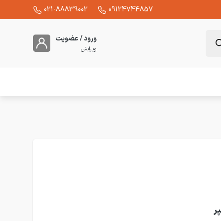
021-88839002
09124744857
ورود / عضویت
ویرایش
اتوری زیمنس تک پل 1.6 آمپر