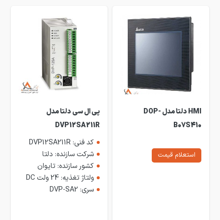
HMI دلتا مدل DOP-
پی ال سی دلتا مدل
DVP12SA211R
B07S410
کد فنی: DVP12SA211R
شرکت سازنده: دلتا
استعلام قیمت
کشور سازنده: تایوان
ولتاژ تغذیه: 24 ولت DC
سری: DVP-SA2