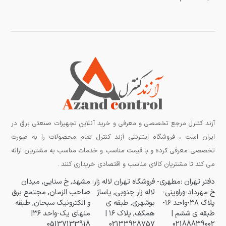
آزند کنترل مرجع تخصصی و معرفی و خرید آنلاین تجهیزات صنعتی برق در
ایران است ، فروشگاه اینترنتی آزند کنترل تمام محصولات را به صورت
تخصصی معرفی کرده و با قیمت مناسب و خدمات مناسب به مشتریان ارائه
می کند تا مشتریان کالای مناسب و اقتصادی خریداری کنند .
دفتر تهران :مطهری-
فروشگاه تهران لاله زار:
مشهد, خ سنایی, میدان
خ مهرداد-وراوینی-
لاله زار جنوبی, پاساژ
صاحب الزمان, مجتمع برق
پلاک ۳۸-واحد ۱۶-
بوشهری, طبقه ی
و الکترونیک سبحان, طبقه
طبقه ی ششم |
همکف, پلاک ۱۶ |
منهای یک-واحد ۳۶|
05137133918
02133928757
02188839002