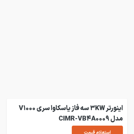
اینورتر 3KW سه فاز یاسکاوا سری V1000
مدل CIMR-VB4A0009
استعلام قیمت