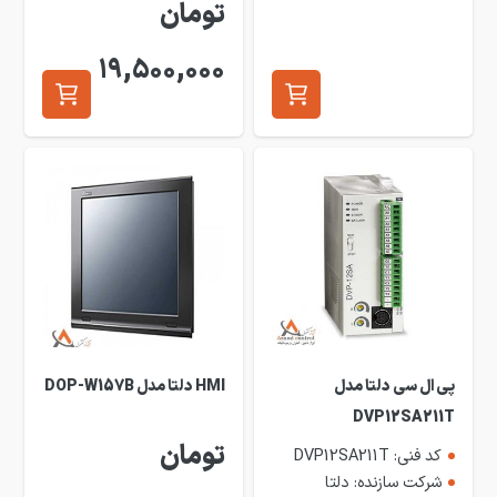
تومان
19,500,000
پی ال سی دلتا مدل
HMI دلتا مدل DOP-W157B
DVP12SA211T
تومان
کد فنی: DVP12SA211T
شرکت سازنده: دلتا