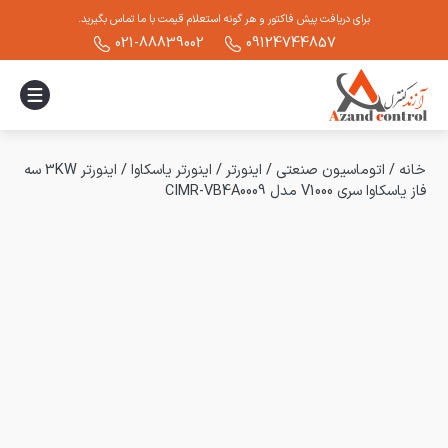
برای دریافت پیش فاکتور و هر گونه استعلام قیمت با ما تماس بگیرید.
021-88839002
09124744857
خانه
/
اتوماسیون صنعتی
/
اینورتر
/
اینورتر یاسکاوا
/
اینورتر 3KW سه
فاز یاسکاوا سری V1000 مدل CIMR-VB4A0009