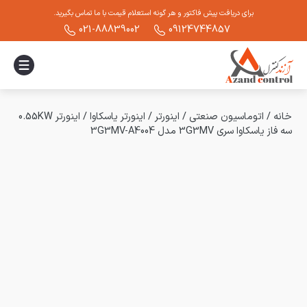
برای دریافت پیش فاکتور و هر گونه استعلام قیمت با ما تماس بگیرید.
021-88839002
09124744857
خانه
/
اتوماسیون صنعتی
/
اینورتر
/
اینورتر یاسکاوا
/
اینورتر 0.55KW
سه فاز یاسکاوا سری 3G3MV مدل 3G3MV-A4004