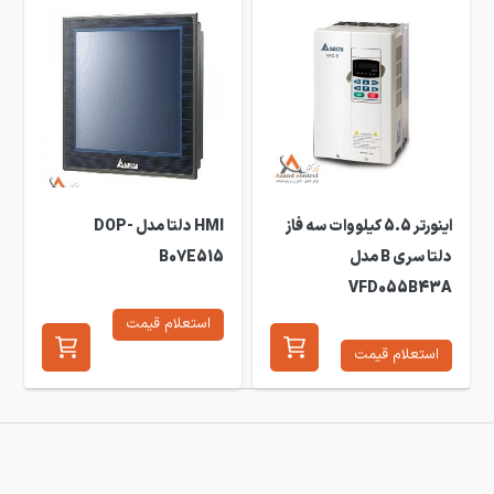
اینورتر 5.5 کیلووات سه فاز
HMI دلتا مدل DOP-
دلتا سری B مدل
B07E515
VFD055B43A
استعلام قیمت
استعلام قیمت