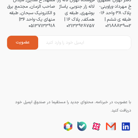
خ مهرداد-وراوینی-
لاله زار جنوبی, پاساژ
صاحب الزمان, مجتمع برق
پلاک ۳۸-واحد ۱۶-
بوشهری, طبقه ی
و الکترونیک سبحان, طبقه
طبقه ی ششم |
همکف, پلاک ۱۶ |
منهای یک-واحد ۳۶|
05137133918
02133928757
02188839002
با عضویت در خبرنامه، محتوای جدید را مستقیما در صندوق ایمیل خود
دریافت کنید.