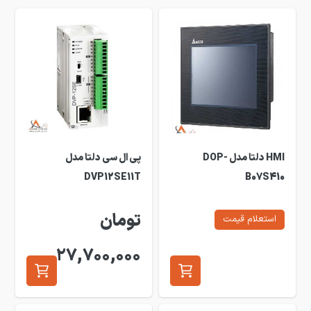
HMI دلتا مدل DOP-
پی ال سی دلتا مدل
DVP12SE11T
B07S410
تومان
استعلام قیمت
27,700,000