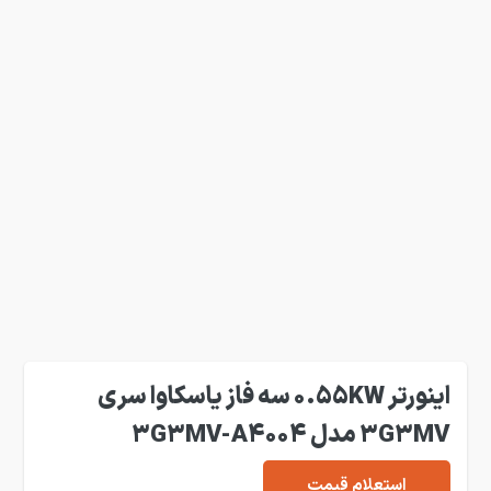
اینورتر 0.55KW سه فاز یاسکاوا سری
3G3MV مدل 3G3MV-A4004
استعلام قیمت