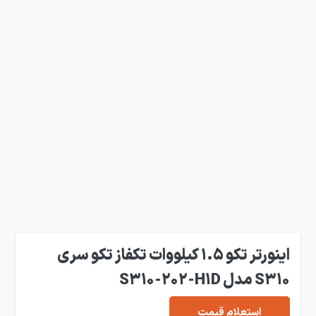
اینورتر تکو 1.5 کیلووات تکفاز تکو سری
S310 مدل S310-202-H1D
استعلام قیمت