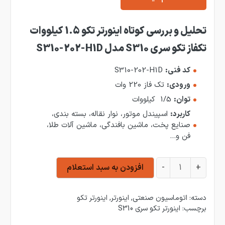
تحلیل و بررسی کوتاه اینورتر تکو 1.5 کیلووات
تکفاز تکو سری S310 مدل S310-202-H1D
کد فنی:
S310-202-H1D
ورودی:
تک فاز 220 وات
توان:
1/5 کیلووات
کاربرد:
اسپیندل موتور،
نوار نقاله، بسته بندی،
صنایع پخت، ماشین بافندگی،
ماشین آلات طلا،
فن و…
اینورتر تکو 1.5 کیلووات تکفاز تکو سری S310 مدل S310-202-H1D عدد
+
-
افزودن به سبد استعلام
دسته:
اتوماسیون صنعتی
,
اینورتر
,
اینورتر تکو
برچسب:
اینورتر تکو سری S310