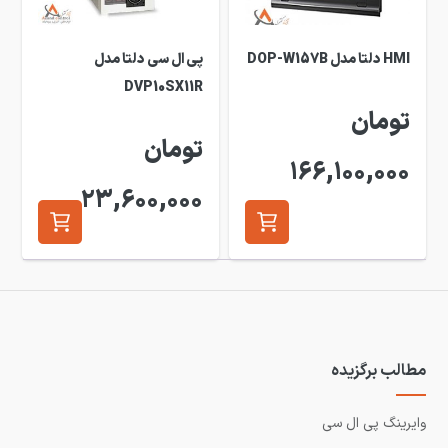
HMI دلتا مدل DOP-W157B
پی ال سی دلتا مدل
DVP10SX11R
تومان
تومان
166,100,000
23,600,000
مطالب برگزیده
وایرینگ پی ال سی