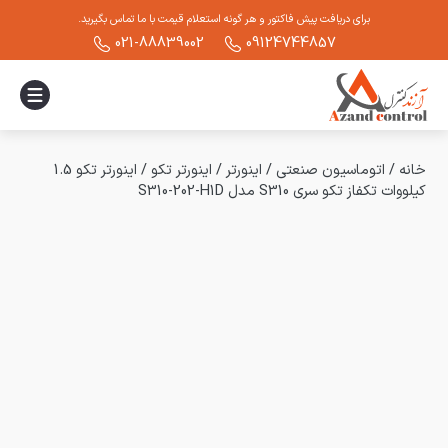
برای دریافت پیش فاکتور و هر گونه استعلام قیمت با ما تماس بگیرید.
021-88839002
09124744857
خانه
/
اتوماسیون صنعتی
/
اینورتر
/
اینورتر تکو
/
اینورتر تکو 1.5
کیلووات تکفاز تکو سری S310 مدل S310-202-H1D