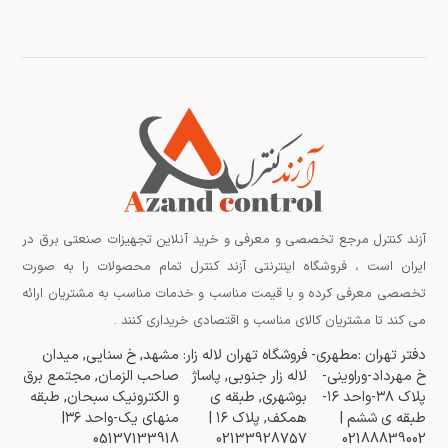
آزند کنترل مرجع تخصصی و معرفی و خرید آنلاین تجهیزات صنعتی برق در
ایران است ، فروشگاه اینترنتی آزند کنترل تمام محصولات را به صورت
تخصصی معرفی کرده و با قیمت مناسب و خدمات مناسب به مشتریان ارائه
می کند تا مشتریان کالای مناسب و اقتصادی خریداری کنند .
دفتر تهران :مطهری-
فروشگاه تهران لاله زار:
مشهد, خ سنایی, میدان
خ مهرداد-وراوینی-
لاله زار جنوبی, پاساژ
صاحب الزمان, مجتمع برق
پلاک ۳۸-واحد ۱۶-
بوشهری, طبقه ی
و الکترونیک سبحان, طبقه
طبقه ی ششم |
همکف, پلاک ۱۶ |
منهای یک-واحد ۳۶|
05137133918
02133928757
02188839002