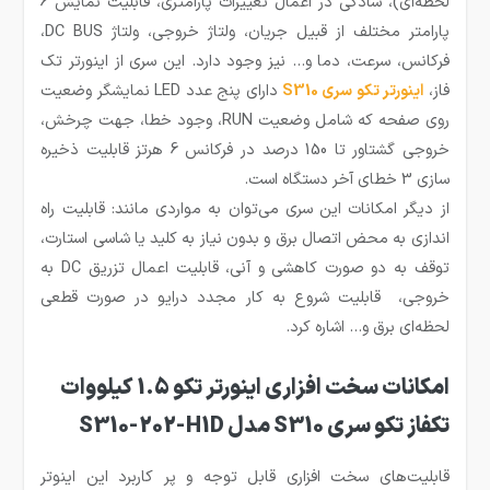
لحظه‌ای)، سادگی در اعمال تغییرات پارامتری، قابلیت نمایش 6
پارامتر مختلف از قبیل جریان، ولتاژ خروجی، ولتاژ DC BUS،
فرکانس، سرعت، دما و… نیز وجود دارد. این سری از اینورتر تک
فاز،
ا
ینورتر تکو سری S310
دارای پنج عدد LED نمایشگر وضعیت
روی صفحه که شامل وضعیت RUN، وجود خطا، جهت چرخش،
خروجی گشتاور تا 150 درصد در فرکانس 6 هرتز قابلیت ذخیره
سازی 3 خطای آخر دستگاه است.
از دیگر امکانات این سری می‌توان به مواردی مانند: قابلیت راه
اندازی به محض اتصال برق و بدون نیاز به کلید یا شاسی استارت،
توقف به دو صورت کاهشی و آنی، قابلیت اعمال تزریق DC به
خروجی، قابلیت شروع به کار مجدد درایو در صورت قطعی
لحظه‌ای برق و… اشاره کرد.
امکانات سخت افزاری اینورتر تکو 1.5 کیلووات
تکفاز تکو سری S310 مدل S310-202-H1D
قابلیت‌های سخت افزاری قابل توجه و پر کاربرد این اینوتر