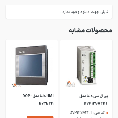
فایلی جهت دانلود وجود ندارد..
محصولات مشابه
پی ال سی دلتا مدل
HMI دلتا مدل DOP-
B03E211
DVP12SA211T
کد فنی: DVP12SA211T