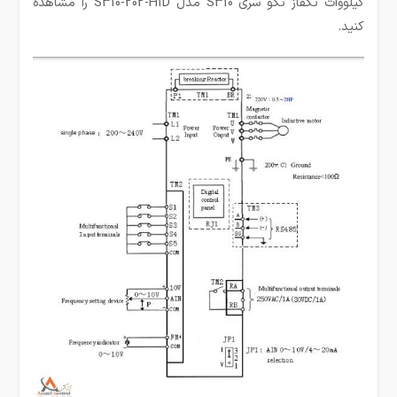
کیلووات تکفاز تکو سری S310 مدل S310-202-H1D را مشاهده
کنید.