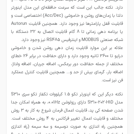
دارد. نکته جالب این است که سرعت حافظه‌ای این مدل اینورتر
دلتا با زمان‌های روشن و خاموشی (Acc/Dec) اختصاصی است و
قابلیت قفل پارامترها نیز وجود دارد. همچنین قابلیت Autorun
یا برنامه دهی زمانی تا 8 گام قابلیت اتصال به 32 دستگاه با
شبکه صنعتی MODBUS و اینترفیس RS485 نیز وجود دارد.
علائه بر این موارد قابلیت زمان دهی روشن شدن و خاموشی
درایو تا 3600 ثانیه وجود دارد و دارای حفاظت در برابر 26 خطای
مختلف از جمله حفاظت دور برعکس، اضافه جریان، اضافه ولتاژ،
اضافه بار، گرمای بیش از حد و… همچنین قابلیت کنترل عملکرد
فن نیز است.
نکته دیگر این که اینورتر تکو 1.5 کیلووات تکفاز تکو سری S310
مدل S310-202-H1D دارای رزولوشن 0.01Hz، به همراه امکان جدا
شدن صفحه کی پد، قابلیت اعمال فرمان شروع به کار به 3 روش
مختلف و قابلیت اعمال تغییر فرکانس به 4 روش مختلف است.
همچنین راه اندازی به صورت دوسیمه و سه سیمه (راه اندازی