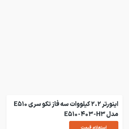
اینورتر 2.2 کیلووات سه فاز تکو سری E510
مدل E510-403-H3
استعلام قیمت