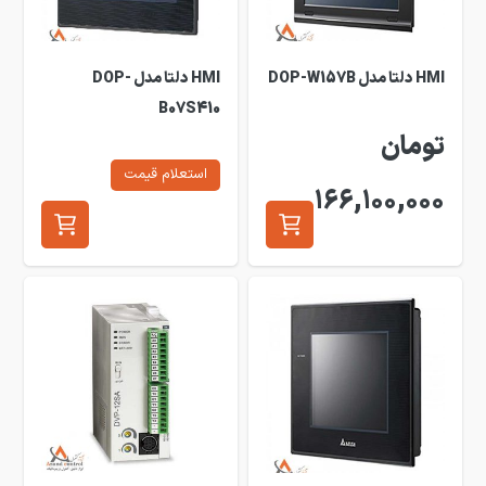
HMI دلتا مدل DOP-W157B
HMI دلتا مدل DOP-
B07S410
تومان
استعلام قیمت
166,100,000