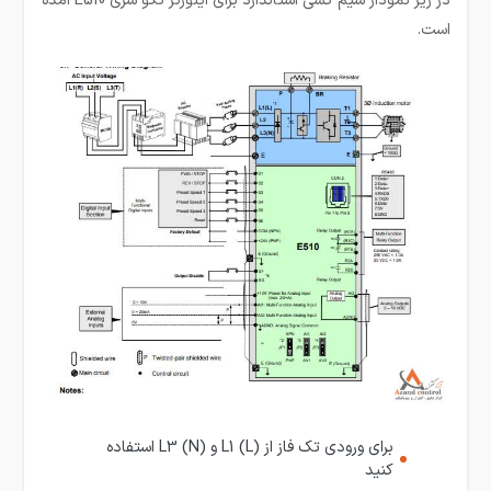
در زیر نمودار سیم کشی استاندارد برای اینورتر تکو سری E510 آمده
است.
برای ورودی تک فاز از L1 (L) و L3 (N) استفاده
کنید