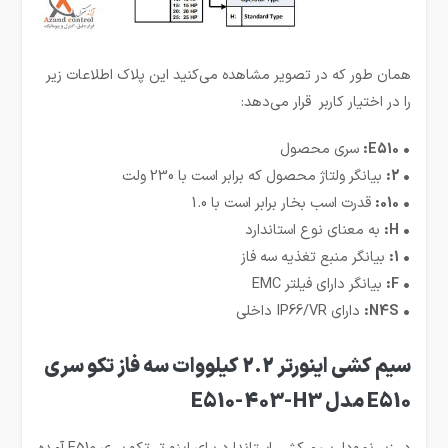
همان طور که در تصویر مشاهده می‌کنید این پلاک اطلاعات زیر
را در اختیار کاربر قرار می‌دهد:
• E510:
سری محصول
• 2:
بیانگر ولتاژ محصول که برابر است با 230 ولت
• 010:
قدرت اسب بخار برابر است با 1.0
• H:
به معنای نوع استاندارد
• 1:
بیانگر منبع تغذیه سه فاز
• F:
بیانگر دارای فیلتر EMC
• N4S:
دارای IP66/VR داخلی
سیم کشی اینورتر 2.2 کیلووات سه فاز تکو سری
E510 مدل E510-403-H3