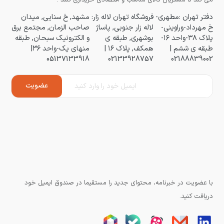
دفتر تهران :مطهری-
فروشگاه تهران لاله زار:
مشهد, خ سنایی, میدان
خ مهرداد-وراوینی-
لاله زار جنوبی, پاساژ
صاحب الزمان, مجتمع برق
پلاک ۳۸-واحد ۱۶-
بوشهری, طبقه ی
و الکترونیک سبحان, طبقه
طبقه ی ششم |
همکف, پلاک ۱۶ |
منهای یک-واحد ۳۶|
05137133918
02133928757
02188839002
با عضویت در خبرنامه، محتوای جدید را مستقیما در صندوق ایمیل خود
دریافت کنید.