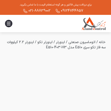
برای دریافت پیش فاکتور و هر گونه استعلام قیمت با ما تماس بگیرید.
021-88839002
09124744857
خانه
/
اتوماسیون صنعتی
/
اینورتر
/
اینورتر تکو
/
اینورتر 2.2 کیلووات
سه فاز تکو سری E510 مدل E510-403-H3