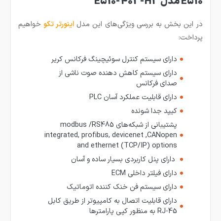
E510 مدل E510-403-H3
در این بخش به بررسی ویژگی‌های این مدل
اینورتر تکو
خواهیم
پرداخت:
دارای سیستم کنترل سوئیچینگ فرکانس کریر
دارای سیستم کاهش دهنده صوت ناشی از
صدای فرکانس
دارای قابلیت عملکرد آسان PLC
کیپد جدا شونده
پشتیبانی از شبکه‌های modbus /RS485
integrated, profibus, devicenet ,CANopen
and ethernet (TCP/IP) options
دارای پنل کاربردی بسیار ساده و آسان
دارای فیلتر داخلی ECM
دارای سیستم فن خنک کننده اتوماتیک
دارای قابلیت اتصال به کامپیوتر از طریق کابل
RJ-45 به منظور کپی پارامترها