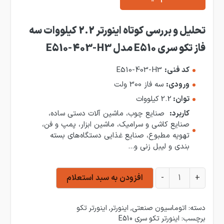
تحلیل و بررسی کوتاه اینورتر 2.2 کیلووات سه
فاز تکو سری E510 مدل E510-403-H3
کد فنی:
E510-403-H3
ورودی:
سه فاز 300 ولت
توان:
2.2
کیلووات
کاربرد:
صنایع چوب، ماشین آلات دستی ساده،
صنایع کاشی و سرامیک، ماشین ابزار، پمپ و فن،‌
تهویه مطبوع، صنایع غذایی ‌دستگاه‌های بسته
بندی و لیبل زنی و…
اینورتر 2.2 کیلووات سه فاز تکو سری E510 مدل E510-403-H3 عدد
+
-
افزودن به سبد استعلام
دسته:
اتوماسیون صنعتی
,
اینورتر
,
اینورتر تکو
برچسب:
اینورتر تکو سری E510