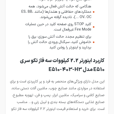
هنگامی که حالت آتش فعال می‌شود، همه
عملکردهای حفاظتی و هشدارها (مانند ES، BB،
OV، OC …)، نادیده گرفته می‌شوند.
کلید STOP روی صفحه کلید در حین عملیات
Fire Mode غیرفعال است.
برای تنظیم مجدد حالت آتش سوزی: برق را
خاموش کنید، سیگنال ورودی حالت آتش را
بردارید و اینورتر را روشن کنید
کاربرد اینورتر 2.2 کیلووات سه فاز تکو سری
E510 مدل E510-403-H3
این مدل دارای ویژگی‌های منحصر به فرد و پر کاربردی است و برای
استفاده در مواردی مانند صنایع چوب، ماشین آلات دستی ساده،
صنایع کاشی و سرامیک، ماشین ابزار، پمپ و فن،‌ تهویه مطبوع،
صنایع غذایی ‌دستگاه‌های بسته بندی و لیبل زنی و… مناسب
است. برای خرید و استعلام قیمت اینورتر 2.2 کیلووات سه فاز تکو