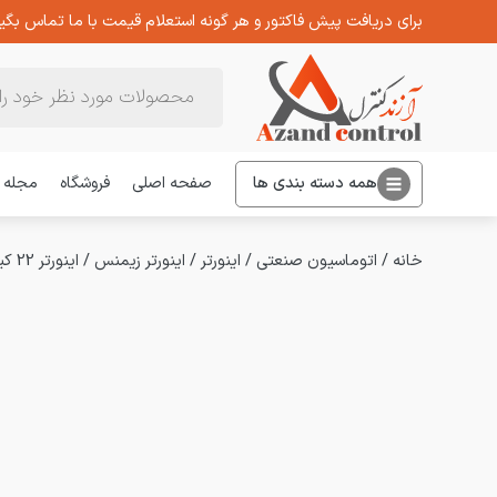
برای دریافت پیش فاکتور و هر گونه استعلام قیمت با ما تماس بگیر
Products
search
همه دسته بندی ها
صفحه اصلی
فروشگاه
مجله
خانه
/
اتوماسیون صنعتی
/
اینورتر
/
اینورتر زیمنس
/
اینورتر 22 کیلووات سه فاز زیمنس سری V20 مدل 6SL3210-5BE32-2UV0