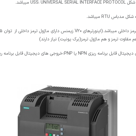
9-اینورتر دور سه فاز 22 کیلووات زیمنس سری V20؛دارای 4 ورودی دیجیتال 