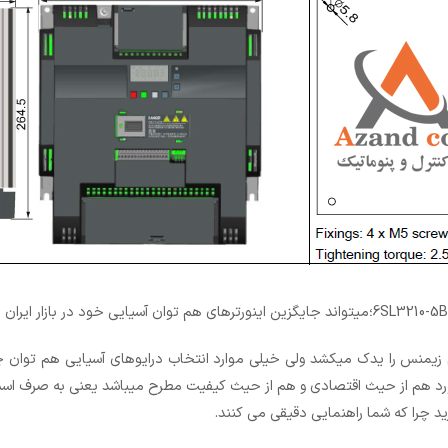
فاز زیمنس سری V20،درست است که نام زیمنس را یدک میکشد ولی خیلی موارد انتخاب درایوهای 
ید چرا که شما راهنمایی دقیقی می کنند.