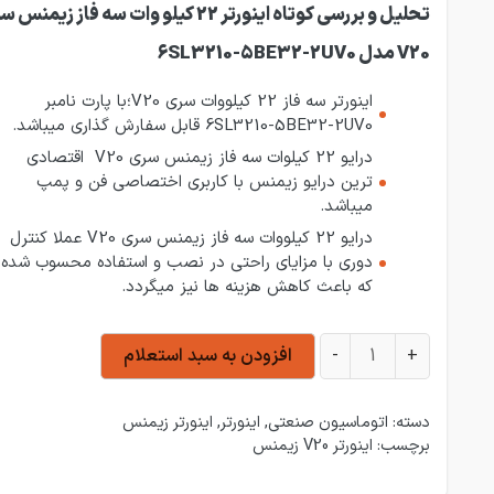
تحلیل و بررسی کوتاه اینورتر 22 کیلو وات سه فاز زیمن
V20 مدل 6SL3210-5BE32-2UV0
اینورتر سه فاز 22 کیلووات سری V20؛با پارت نامبر
6SL3210-5BE32-2UV0 قابل سفارش گذاری میباشد.
درایو 22 کیلوات سه فاز زیمنس سری V20 اقتصادی
ترین درایو زیمنس با کاربری اختصاصی فن و پمپ
میباشد.
درایو 22 کیلووات سه فاز زیمنس سری V20 عملا کنترل
دوری با مزایای راحتی در نصب و استفاده محسوب شده
که باعث کاهش هزینه ها نیز میگردد.
اینورتر 22 کیلووات سه فاز زیمنس سری V20 مدل 6SL3210-5BE32-2UV0 عدد
+
-
افزودن به سبد استعلام
دسته:
اتوماسیون صنعتی
,
اینورتر
,
اینورتر زیمنس
برچسب:
اینورتر V20 زیمنس