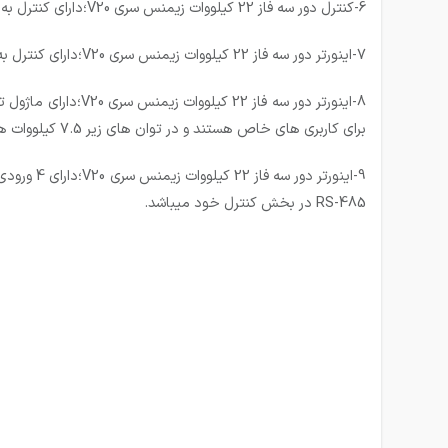
6-کنترل دور سه فاز 22 کیلووات زیمنس سری V20؛دارای کنترل به شکل USS: UNIVERSAL SERIAL INTERFACE PROTOCOL میباشد.
7-اینورتر دور سه فاز 22 کیلووات زیمنس سری V20؛دارای کنترل به شکل مدباس RTU میباشد.
برای کاربری های خاص هستند و در توان های زیر 7.5 کیلووات هم مقاوت ترمز و هم ماژول ترمز(برک یونیت) نیاز دارند)
RS-485 در بخش کنترل خود میباشد.