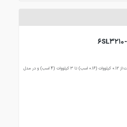
2-کنترل دور سه فاز 22 کیلووات زیمنس سری V20؛فقط در سری تکفاز 220 ولت موجود میباشد.(اینورترهای V20 زیمنس در مدل تکفاز 220 ولت؛از 0.12 کیلووات (0.16 اسب) تا 3 کیلووات (4 اسب) و در مدل