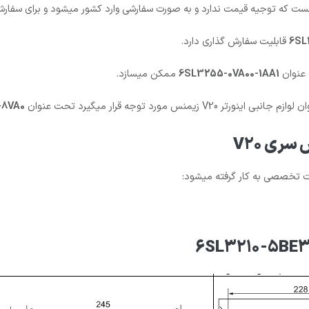
6SL
قابلیت سفارش گذاری دارد.
6SL3255-0VA00-1AA1
ممکن میسازد.
-8VA0