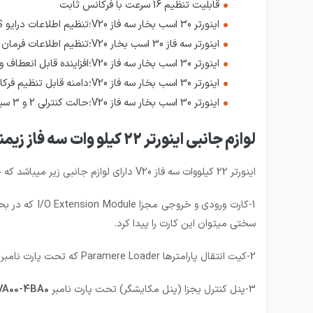
قابلیت تنظیم 16 سرعت با فرکانس ثابت
اینورتر 30 اسب بخار سه فاز V20؛تنظیم اطلاعات درایو DRIVE DATA SETS:DSS جهت 3 پارامتر مختلف در خصوص درایو و موتور را دارد.
اینورتر سه فاز 30 اسب بخار V20؛تنظیم اطلاعات فرمان CDS:COMMAND DATA SETS جهت 3 پارامتر دریافت فرمان و فرکانس مرجع را دارد.
اینورتر 30 اسب بخار سه فاز V20؛افزاینده قابل انعطاف ولتاژ خروجی جهت جبران تلفات مقاومتی و یا افزایش گشتاور را دارد.
اینورتر 30 اسب بخار سه فاز V20؛دامنه قابل تنظیم فرکانس پرش(چشم پوشی یا رد شدن)جهت کاهش تنش های مکانیکی را دارد.
اینورتر 30 اسب بخار سه فاز V20؛حالت کنترلی 2 و 3 سیمه را دارد.
لوازم جانبی اینورتر 22 کیلو وات سه فاز زیمنس سری V20 مدل 6SL3210-5BE32-2UV0
اینورتر 22 کیلووات سه فاز V20 دارای لوازم جانبی زیر میباشد که جهت تهیه باید با کارشناسان فروش تماس بگیرید تا در مورد آن مشاوره کامل بگیرید:
1-کارت ورودی
سختی میتوان این کارت را پیدا کرد.
2-کیت انتقال پارامترها Paramere Loader که تحت پارت نامبر
-0UA0
3-پنل کنترل یجزا (پنل مکایشگر) تحت پارت نامبر
VA00-4BA0