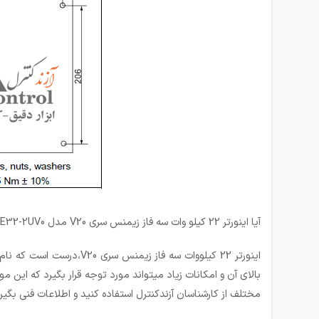
آیا اینورتر 22 کیلو وات سه فاز زیمنس سری V20 مدل 6SL3210-5BE32-2UV0؛میتواند جایگزین اینورترهای هم توان آسیایی خود در بازار ایران چون برند دلتا یا ال اس و… شود و مورد استفاده قرار بگیرد؟
اینورتر 22 کیلووات سه 
مختلف از کارشناسان آزندکنترل استفاده کنید و اطلاعات فنی بگیر