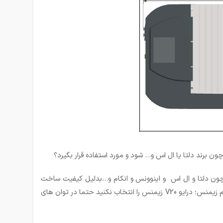
آسیایی هم توان چون دلتا و ال اس و اینوونس و انکام و…بدلیل کیفیت ساخت
بالای آن و امکانات زیاد میتواند مورد توجه قرار بگیرد که این مورد هم از حیث اقتصادی و هم از حیث کیفیت مطرح میباشد یعنی به صرف اسم زیمنس؛ درایو V20 زیمنس را انتخاب نکنید حتما در توان های