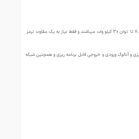
8-اینورتر دور سه فاز 22 کیلووات زیمنس سری V20؛دارای ماژول ترمز داخلی میباشد.(اینورترهای V20 زیمنس دارای ماژول ترمز داخلی از توان 7.5 تا توان 30 کیلو وات میباشند و فقط نیاز به یک مقاوت ترمز
قابل برنامه ریزی NPN یا PNP؛خروجی های دیجیتال قابل برنامه ریزی و آنالوگ ورودی و خروجی قابل برنامه ریزی و همچنین شبکه