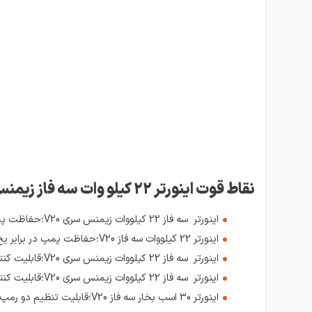
نقاط قوت اینورتر 22 کیلو وات سه فاز زیمنس سری V20 مدل 6SL3210-5BE32-2UV0
اینورتر سه فاز 22 کیلووات زیمنس سری V20؛حفاظت پمپ ها در برابر کاویتاسیون یا CAVITATION(مانع از ایجاد میکرو حباب ها در مایع هنگام پمپاژ) را دارد.
اینورتر 22 کیلووات سه فاز V20؛حفاظت پمپ در برابر یخ زدن (چرخاندن اتوماتیک پمپ هنگامی که دما نزدیک یا کمتر از انجماد باشد) را دارد.
اینورتر سه فاز 22 کیلووات زیمنس سری V20؛قابلیت کنترل چندین موتور را دارد .
اینورتر سه فاز 22 کیلووات زیمنس سری V20؛قابلیت کنترل تا چهار پمپ در صورت استفاده از کارت I/O جانبی را دارد.
اینورتر 30 اسب بخار سه فاز V20؛قابلیت تنظیم دو رمپ جداگانه برای تاسیسات خاص را دارد.