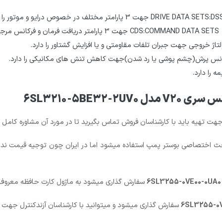
 و خروجی مجزا I/O Extension Module که در بحث اختصاصی بوستر پمپ استفاده میشود اما در ایران چون 
6SL3255-0VE00
سفارش گذاری میشود به ماژول کارت حافظه معرو
6SL3255-0
سفارش گذاری میشود و میتوانید با کارشناسان آزندکنترل جهت مش