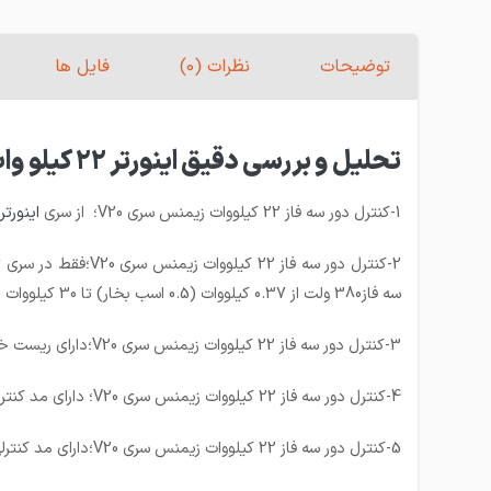
توضیحات
نظرات (0)
فایل ها
تحلیل و بررسی دقیق اینورتر 22 کیلو وات سه فاز زیمنس سری V20 مدل 6SL3210-5BE32-2UV0
1-کنترل دور سه فاز 22 کیلووات زیمنس سری V20؛ از سری
اینورتر v20 زیمن
سه فاز380 ولت از 0.37 کیلووات (0.5 اسب بخار) تا 30 کیلووات (40 اسب بخار) تولید میشوند و در بازار ایران موجود میباشند.)
3-کنترل دور سه فاز 22 کیلووات زیمنس سری V20؛دارای ریست خودکار هنگام وصل برق پس از اشکال در منبع میباشد.
4-کنترل دور سه فاز 22 کیلووات زیمنس سری V20؛ دارای مد کنترلی V2/F و V/F :حالت اول مناسب برای پمپ ها و فن ها میباشد.
5-کنترل دور سه فاز 22 کیلووات زیمنس سری V20؛دارای مد کنترلی V/F قابل برنامه ریزی و شبیه سازی رفتار موتورهای سنکرون میباشد.