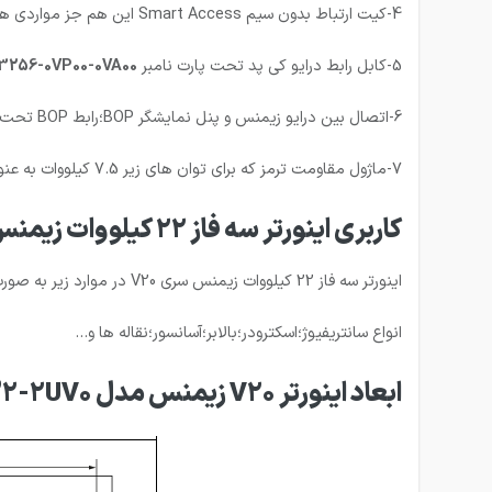
4-کیت ارتباط بدون سیم Smart Access این هم جز مواردی هست که توجیه قیمت ندارد و به صورت سفارشی وارد کشور میشود و برای سفارش گذاری با کارشناسان آزندکنترل ارتباط بگیرید.
5-کابل رابط درایو کی پد تحت پارت نامبر
3256-0VP00-0VA00
6-اتصال بین درایو زیمنس و پنل نمایشگر BOP؛رابط BOP تحت عنوان
7-ماژول مقاومت ترمز که برای توان های زیر 7.5 کیلووات به عنوان لوازم جانبی اینورتر V20 زیمنس مورد توجه قرار میگیرد تحت عنوان
کاربری اینورتر سه فاز 22 کیلووات زیمنس سری V20
اینورتر سه فاز 22 کیلووات زیمنس سری V20 در موارد زیر به صورت تخصصی به کار گرفته میشود:
انواع سانتریفیوژ؛اسکترودر؛بالابر؛آسانسور؛نقاله ها و…
ابعاد اینورتر V20 زیمنس مدل 6SL3210-5BE32-2UV0