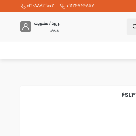
021-88839002
09124744857
ورود / عضویت
ویرایش
 فاز زیمنس سری V20 مدل 6SL3210-