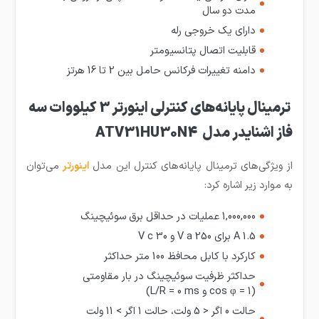
مدت دو سال
دارای یک خروجی رله
قابلیت اتصال پتانسیومتر
دامنه تغییرات فرکانس حامل بین 2 تا 16 هرتز
ترمینال پایانه‌های کنترلی اینورتر 3 کیلووات سه
فاز اشنایدر مدل ATV31HU30N4
از ویژگی‌های ترمینال پایانه‌های کنترل این مدل
اینورتر
می‌توان
به موارد زیر اشاره کرد:
1,000,000 عملیات در حداقل برق سوئیچینگ
1.5 A برای 250 V a و 30 V c
کارکرد با کابل محافظ 100 متر حداکثر
حداکثر ظرفیت سوئیچینگ در بار مقاومتی
(cos φ = 1 و L/R = 0 ms)
حالت 0 اگر < 5 ولت، حالت 1 اگر > 11 ولت