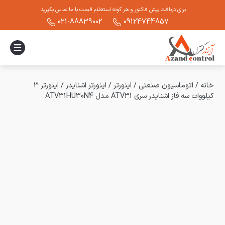
برای دریافت پیش فاکتور و هر گونه استعلام قیمت با ما تماس بگیرید.
021-88839002
09124744857
خانه
/
اتوماسیون صنعتی
/
اینورتر
/
اینورتر اشنایدر
/
اینورتر 3
کیلووات سه فاز اشنایدر سری ATV31 مدل ATV31HU30N4