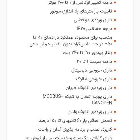
دامنه تغییر فرکانس از 0 تا 200 هرتز
قابلیت پارامترهای راه اندازی موتور
دارای ورودی دو قطبی
درجه حفاظتی IP20
مناسب برای محدوده عملکرد در دمای 10- تا
50+ در جه سانتی‌گراد بدون تغییر جریان دهی
ولتاژ ورودی 200 تا 240 ولت
دامنه سرعت 1 تا 20
دارای خروجی دیجیتال
دارای خروجی آنالوگ
دارای ورودی آنالوگ جریان
دارای پورت اتصال به شبکه MODBUS–
CANOPEN
دارای ورودی آنالوگ ولتاژ
تحمل اضافی بار 60 ثانیه‎ای تا 150 درصد
کاربرد، نصب و برنامه پذیری آسان و راحت
دارای گارانتی یک ساله و خدمات پس از فروش به