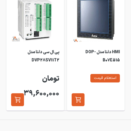
HMI دلتا مدل DOP-
پی ال سی دلتا مدل
DVP28SV11T2
B07E515
تومان
استعلام قیمت
39,600,000