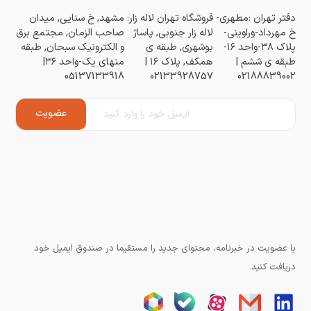
دفتر تهران :مطهری-
فروشگاه تهران لاله زار:
مشهد, خ سنایی, میدان
خ مهرداد-وراوینی-
لاله زار جنوبی, پاساژ
صاحب الزمان, مجتمع برق
پلاک ۳۸-واحد ۱۶-
بوشهری, طبقه ی
و الکترونیک سبحان, طبقه
طبقه ی ششم |
همکف, پلاک ۱۶ |
منهای یک-واحد ۳۶|
05137133918
02133928757
02188839002
با عضویت در خبرنامه، محتوای جدید را مستقیما در صندوق ایمیل خود
دریافت کنید.