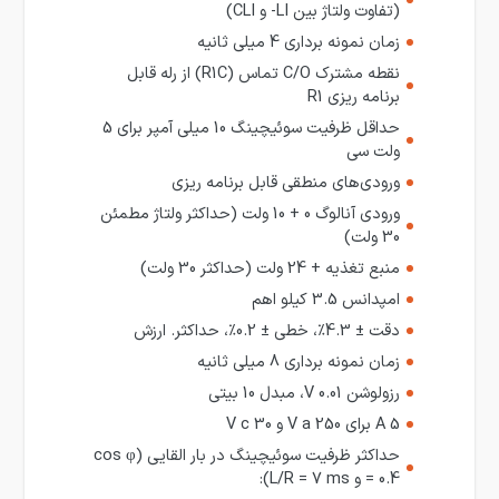
(تفاوت ولتاژ بین LI- و CLI)
زمان نمونه برداری 4 میلی ثانیه
نقطه مشترک C/O تماس (R1C) از رله قابل
برنامه ریزی R1
حداقل ظرفیت سوئیچینگ 10 میلی آمپر برای 5
ولت سی
ورودی‌های منطقی قابل برنامه ریزی
ورودی آنالوگ 0 + 10 ولت (حداکثر ولتاژ مطمئن
30 ولت)
منبع تغذیه + 24 ولت (حداکثر 30 ولت)
امپدانس 3.5 کیلو اهم
دقت ± 4.3٪، خطی ± 0.2٪، حداکثر. ارزش
زمان نمونه برداری 8 میلی ثانیه
رزولوشن 0.01 V، مبدل 10 بیتی
5 A برای 250 V a و 30 V c
حداکثر ظرفیت سوئیچینگ در بار القایی (cos φ
= 0.4 و L/R = 7 ms):