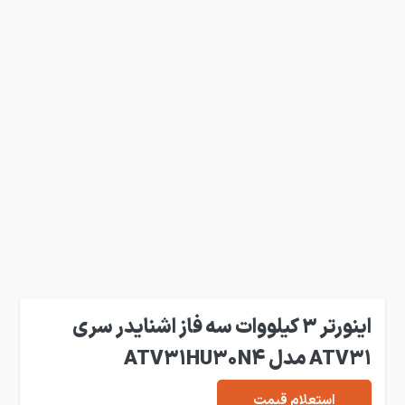
اینورتر 3 کیلووات سه فاز اشنایدر سری
ATV31 مدل ATV31HU30N4
استعلام قیمت