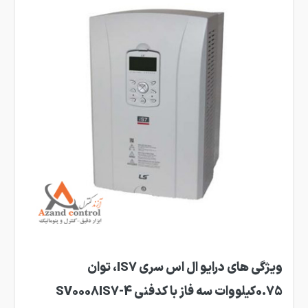
ویژگی های درایو ال اس سری IS7، توان
0.75کیلووات سه فاز با کدفنی SV0008IS7-4