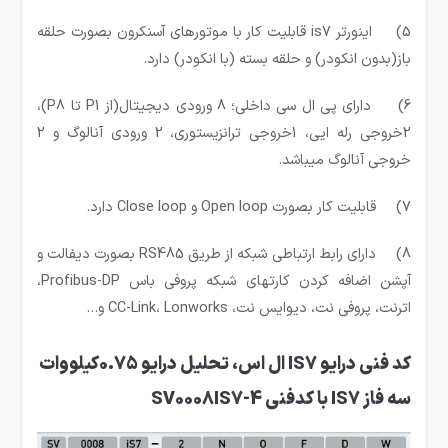
5) اینورتر is7 قابلیت کار با موتورهای آسنکرون بصورت حلقه
باز(بدون انکودر) و حلقه بسته (با انکودر) دارد.
6) دارای پی ال سی داخلی؛ 8 ورودی دیجیتال(از P1 تا P8)،
2خروجی رله ایی، 1خروجی ترانزیستوری، 2 ورودی آنالوگ و 2
خروجی آنالوگ میباشد.
7) قابلیت کار بصورت Open loop و Close loop دارد.
8) دارای رابط ارتباطی شبکه از طریق RS485 بصورت دیفالت و
آپشن اضافه کردن کارتهای شبکه پروفی باس Profibus-DP،
اترنت، پروفی نت، دیوایس نت، CC-Link، Lonworks و…
کد فنی درایو IS7 ال اس، تحلیل درایو 0.75کیلووات
سه فاز IS7 با کدفنی SV0008IS7-4