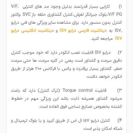
1) کارایی بسیار قدرتمند بدلیل وجود مد های کنترلی V/F،
V/F PG،بلوک جبرانگر لغزش،کنترل گشتاوری حلقه باز SVC ،وکتور
کنترل بدون سنسور دارد. برای مشاهده سایر ویژگی های فنی درایو
,IS7 به
دیتاشیت فارسی درایو IS7
و
دیتاشیت انگلیسی درایو
IS7
مراجعه کنید.
2) درایو IS7 قابلیت نصب انکودر دارد که خود موجب کنترل
دقیق سرعت و گشتاور است یعنی در کلیه سرعت ها حتی سرعت
صفر، گشتاور بسیار پرقدرت و پالس با فرکانس 200 هرتز از طریق
انکودر خواهد داشت.
3) قابلیت Torque control (ترک کنترل) دارد که باعث
میشود گشتاور همیشه ثابت باشد این ویژگی مهم در خطوط
کشنده بخصوص صنایع نساجی فوق العاده است.
4) کنترل درایو is7 ال اس از طریق کیپد و یا بلوک ترمینال و
شبکه امکان پذیر است.