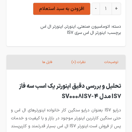
اینورتر 0.75 کیلووات سه فاز ال اس سری IS7 مدل SV0008IS7-4 عدد
+
-
افزودن به سبد استعلام
دسته:
اتوماسیون صنعتی
,
اینورتر
,
اینورتر ال اس
برچسب:
اینورتر ال اس سری IS7
توضیحات
نظرات (0)
فایل ها
تحلیل و بررسی دقیق اینورتر یک اسب سه فاز
IS7 مدل SV0008IS7-4
درایو IS7 بعنوان درایو سنگین کار خانواده اینورترهای ال اس و
حتی سنگین کارترین اینورتر موجود در بازار و با کیفیت و خدمات
پس از فروش است.اینورتر IS7 ال اس بسیار قدرتمند و کاربرپسند