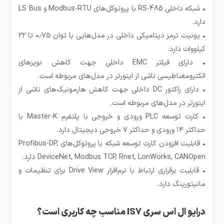
• شبکه داخلی RS-485 با پروتوکل‌های Modbus-RTU و LS Bus
دارد.
• یونیت ترمز دینامیکی داخلی در مدل‌هایی با توان ۰٫۷۵ تا ۲۲
کیلووات دارد.
• دارای فیلتر EMC داخلی جهت کاهش نویزهای
الکترومغناطیسی ناشی از اینورتر در مدل‌های مربوطه است.
• دارای راکتور DC داخلی جهت کاهش هارمونیک‌های ناشی از
اینورتر در مدل‌های مربوطه است.
• کارت توسعه PLC ورودی و خروجی با پلتفرم Master-K با
حداکثر ۱۴ ورودی و حداکثر ۷ خروجی دیجیتال دارد.
• قابلیت افزودن کارت توسعه شبکه با پروتوکل‌های Profibus-DP,
DeviceNet, Modbus TCP, Rnet, LonWorks, CANOpen دارد.
• قابلیت برقراری ارتباط با نرم‌افزار Drive View برای تنظیمات و
مانیتورینگ دارد.
درایو ال اس سری IS7 مناسب چه کاربری است؟