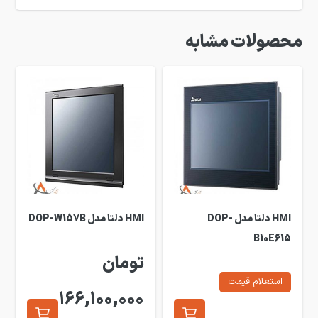
محصولات مشابه
HMI دلتا مدل DOP-
HMI دلتا مدل DOP-W157B
B10E615
تومان
استعلام قیمت
166,100,000