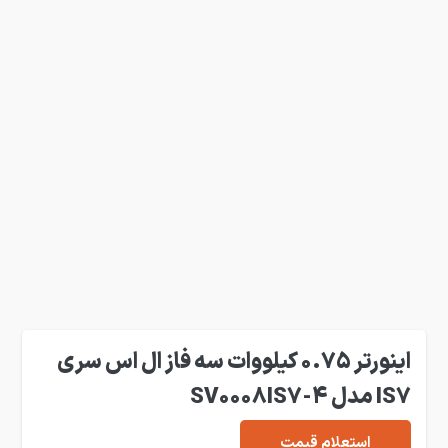
اینورتر 0.75 کیلووات سه فاز ال اس سری
IS7 مدل SV0008IS7-4
استعلام قیمت