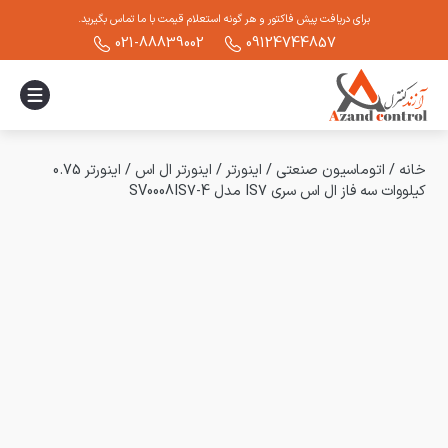
برای دریافت پیش فاکتور و هر گونه استعلام قیمت با ما تماس بگیرید.
021-88839002
09124744857
خانه
/
اتوماسیون صنعتی
/
اینورتر
/
اینورتر ال اس
/
اینورتر 0.75
کیلووات سه فاز ال اس سری IS7 مدل SV0008IS7-4