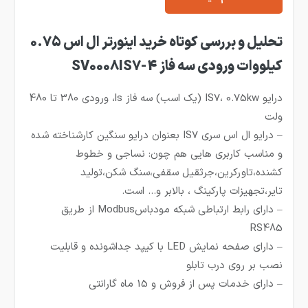
تحلیل و بررسی کوتاه خرید اینورتر ال اس 0.75
کیلووات ورودی سه فاز SV0008IS7-4
درایو IS7، 0.75kw (یک اسب) سه فاز ls، ورودی 380 تا 480
ولت
– درایو ال اس سری IS7 بعنوان درایو سنگین کارشناخته شده
و مناسب کاربری هایی هم چون: نساجی و خطوط
کشنده،تاورکرین،جرثقیل سقفی،سنگ شکن،تولید
تایر،تجهیزات پارکینگ ، بالابر و… است.
– دارای رابط ارتباطی شبکه مودباسModbus از طریق
RS485
– دارای صفحه نمایش LED با کیپد جداشونده و قابلیت
نصب بر روی درب تابلو
– دارای خدمات پس از فروش و 15 ماه گارانتی