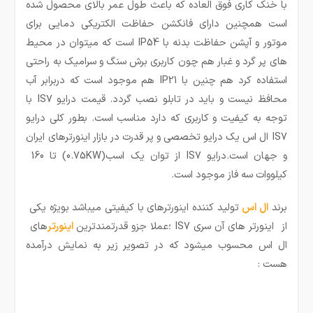
با خنک کاری فوق العاده که باعث طول عمر بالای محصول شده
است همچنین دارای فانکشن حفاظت الکتریکی دمایی برای
موتور و آپشن حفاظت بدنه با IP54 است که میتوان در محیط
های پر گرد و غبار هم چون کاربری برش سنگ و سرامیک به راحتی
استفاده کرد هم چنین با IP21 هم موجود است که دربرابر آب
محافظ نیست و باید در تابلو نصب گردد. قیمت درایو IS7 با
توجه به کیفیت و کاربری که دارد مناسب است. بطور کلی درایو
IS7 ال اس یک درایو تخصصی و پر قدرت در بازار اینورترهای ایران
و جهان است.درایو IS7 از توان یک اسب(0.75KW) تا 160
کیلووات سه فاز موجود است.
برند
ال اس
تولید کننده اینورترهای با کیفیتی میباشد
بویژه یکی
از اینورتر های آن سری IS7 ؛عملا جزو قدرتمندترین
اینورتر
های
ال اس محسوب میشود که در تصویر زیر به نمایش درآمده
هست :