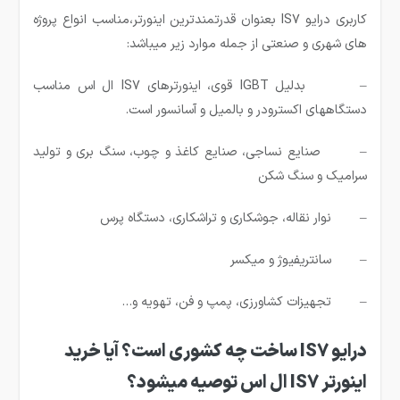
کاربری درایو IS7 بعنوان قدرتمندترین اینورتر،مناسب انواع پروژه
های شهری و صنعتی از جمله موارد زیر میباشد:
– بدلیل IGBT قوی، اینورترهای IS7 ال اس مناسب
دستگاههای اکسترودر و بالمیل و آسانسور است.
– صنایع نساجی، صنایع کاغذ و چوب، سنگ بری و تولید
سرامیک و سنگ شکن
– نوار نقاله، جوشکاری و تراشکاری، دستگاه پرس
– سانتریفیوژ و میکسر
– تجهیزات کشاورزی، پمپ و فن، تهویه و…
درایو
IS7
ساخت چه کشوری است؟ آیا خرید
اینورتر
IS7
ال اس توصیه میشود؟