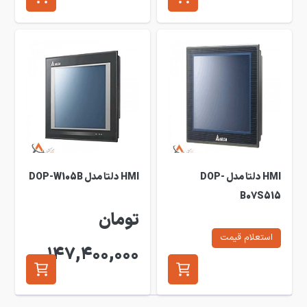
HMI دلتا مدل DOP-
HMI دلتا مدل DOP-W105B
B07S515
تومان
استعلام قیمت
147,400,000