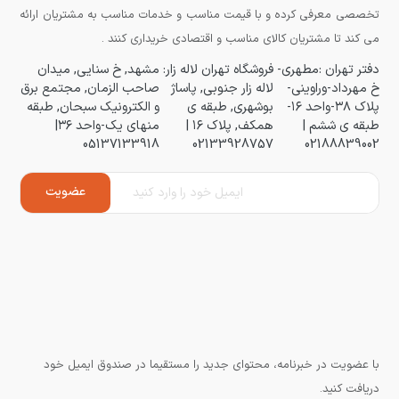
تخصصی معرفی کرده و با قیمت مناسب و خدمات مناسب به مشتریان ارائه
می کند تا مشتریان کالای مناسب و اقتصادی خریداری کنند .
دفتر تهران :مطهری-
فروشگاه تهران لاله زار:
مشهد, خ سنایی, میدان
خ مهرداد-وراوینی-
لاله زار جنوبی, پاساژ
صاحب الزمان, مجتمع برق
پلاک ۳۸-واحد ۱۶-
بوشهری, طبقه ی
و الکترونیک سبحان, طبقه
طبقه ی ششم |
همکف, پلاک ۱۶ |
منهای یک-واحد ۳۶|
05137133918
02133928757
02188839002
با عضویت در خبرنامه، محتوای جدید را مستقیما در صندوق ایمیل خود
دریافت کنید.