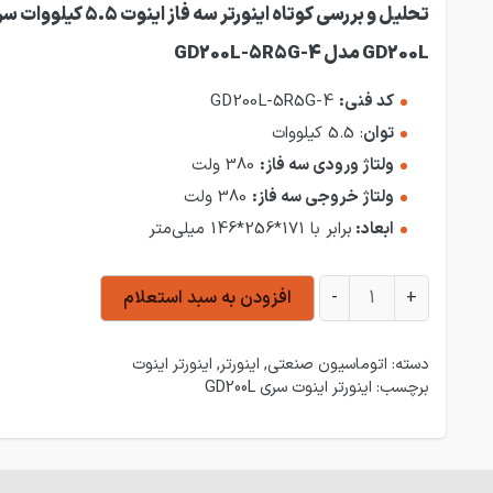
تحلیل
و بررسی کوتاه اینورتر سه فاز اینوت 5.5 کی
GD200L مدل GD200L-5R5G-4
کد فنی:
GD200L-5R5G-4
توان
: 5.5 کیلووات
ولتاژ ورودی سه فاز:
380 ولت
ولتاژ خروجی سه فاز:
380 ولت
ابعاد:
برابر با 171*256*146 میلی‌متر
اینورتر سه فاز اینوت 5.5 کیلووات سری GD200L مدل GD200L-5R5G-4 عدد
+
-
افزودن به سبد استعلام
دسته:
اتوماسیون صنعتی
,
اینورتر
,
اینورتر اینوت
برچسب:
اینورتر اینوت سری GD200L