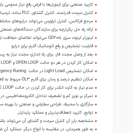
کاربرد صنعتی برای اینورترها با فرض رفع نیاز عمومی بازا
کنترل سرعت قدرتمند، کنترل گشتاور، PLC ساده، ترمینال‌های ورودی- خروجی انعطاف پذیر، پالس
مرجع فرکانس، کنترل تراورس می‌تواند درایوهای مختلف ب
ارائه راه حل یکپارچه برای سازندگان دستگاه‌های صنعت
اینورتر اینوت سری GD200L می‌تواند تقاضای حفاظت از محیط زیست را برآورده کنند
قابلیت تشخیص و رفع اتوماتیک آلارم برای درایو
بعد از وصل مجدد فاز، برای راه اندازی مجدد نیاز به ری
امکان کار کردن در هر دو حالت OPEN LOOP و CLOSE LOOP
امکان تشخیص Light Load در حالت Emergency Runing
امکان تنظیم درصد و زمان برای آلارم OL3 مربوط به Over Load
عدم نیاز به کارت انکدر برای کار کردن در حالت CLOSE LOOP
تمرکز بر نویز کم و تضعیف تداخل الکترومغناطیسی در 
سازگاری با محیط، طراحی سفارشی و صنعتی با بهینه سا
توابع، کاربرد انعطاف‌پذیرتر و عملکرد پایدارتر.
مشخصه بارز آن کنترل سرعت و گشتاور آن می‌تواند باش
به طور همزمان، در مقایسه با انواع دیگر، عملکرد آن 