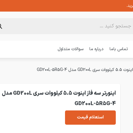
ید.
تماس باما
درباره ما
سوالات متداول
G مدل GD200L-5R5G-4
اینورتر سه فاز اینوت 5.5 کیلووات سری GD200L مدل
GD200L-5R5G-4
استعلام قیمت