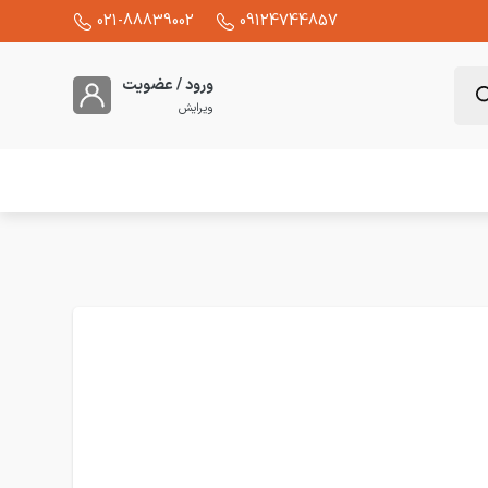
021-88839002
09124744857
ورود / عضویت
ویرایش