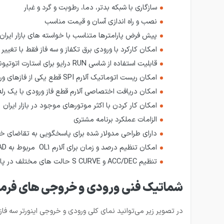
سازگاری با شبکه بدتر، دما، رطوبت و گرد و غبار
نصب و راه اندازی آسان و قیمت مناسب
پیش فرض پارامترها متناسب با خواسته های بازار ایران
امکان کارکرد با ورودی برق تکفاز و سه فاز فقط با تغییر 
قابلیت استفاده از شاسی RUN درایو برای استارت اتوتیونینگ موتور و فعال شدن اتوماتیک رله خروجی کنتاکتور اصلی از طریق درایو
امکان ریست اتوماتیک آلارم SPI قطع یکی از فازهای ورودی) و ادامه کار درایو بعد از وصل مجدد فاز
امکان دریافت اختصاصی آلارم قطع فاز ورودی با یک رله 
امکان کار کردن با اکثر موتورهای موجود در بازار ایران
الزامات عملکرد برنامه مشتری
دارای طراحی مدولار شده برای پاسخگویی به تقاضای 
امکان تنظیم درصد و زمان برای آلارم OL1 مربوط به OVER LOAD
تنظیم ACC/DEC و S CURVE حالت های مختلف در پارامترهای جداگانه برای تنظیم بهتر LEVEL و نرمی حرکت آسانسور
شماتیک فنی ورودی و خروجی های فرمان اینورتر 5.5 کیلووات 
در تصویر زیر می‌توانید نمای کلی ورودی و خروجی اینورتر سه فاز اینوت 5.5 کیلووات سری GD200L مدل GD200L-5R5G-4 را 