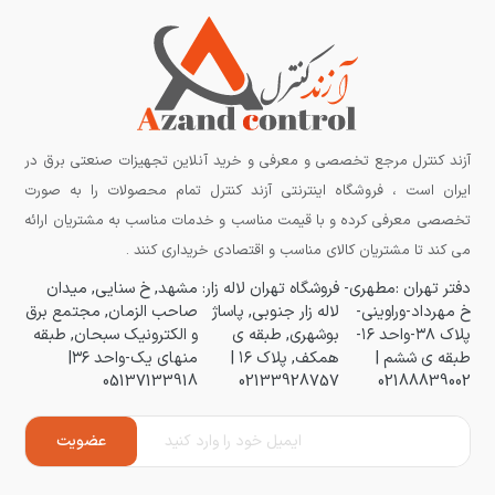
آزند کنترل مرجع تخصصی و معرفی و خرید آنلاین تجهیزات صنعتی برق در
ایران است ، فروشگاه اینترنتی آزند کنترل تمام محصولات را به صورت
تخصصی معرفی کرده و با قیمت مناسب و خدمات مناسب به مشتریان ارائه
می کند تا مشتریان کالای مناسب و اقتصادی خریداری کنند .
دفتر تهران :مطهری-
فروشگاه تهران لاله زار:
مشهد, خ سنایی, میدان
خ مهرداد-وراوینی-
لاله زار جنوبی, پاساژ
صاحب الزمان, مجتمع برق
پلاک ۳۸-واحد ۱۶-
بوشهری, طبقه ی
و الکترونیک سبحان, طبقه
طبقه ی ششم |
همکف, پلاک ۱۶ |
منهای یک-واحد ۳۶|
05137133918
02133928757
02188839002