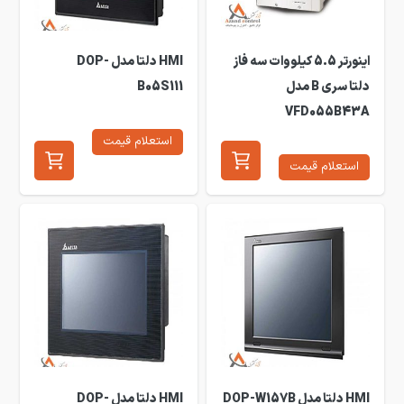
اینورتر 5.5 کیلووات سه فاز
HMI دلتا مدل DOP-
دلتا سری B مدل
B05S111
VFD055B43A
استعلام قیمت
استعلام قیمت
HMI دلتا مدل DOP-W157B
HMI دلتا مدل DOP-