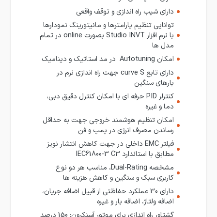
دارای شیب راه اندازی و توقف واقعی
توانایی تنظیم پارامترها و مانیتورینگ نمودارها
با نرم افزار Studio INVT بصورت online در تمام
مدل ها
امکان Autotuning در مد استاتیک و دینامیک
دارای تابع curve S جهت راه اندازی نرم در
بارهای سنگین
کنترلر PID حرفه ای با امکان کنترل دقیق دبی،
دما و غیره
امکان تنظیم هوشمند خروجی جهت به حداقل
رساندن مصرف انرژی در پمپ و فن
فیلتر EMC داخلی در جهت کاهش انتشار نویز
مطابق با استاندارد IEC61800-3 C3
مشخصه Dual-Rating، مناسب هر دو نوع
کاربری سبک و سنگین و کاهش هزینه ها
دارای 30 عملکرد حفاظتی از قبیل اضافه جریان،
اضافه ولتاژ، اضافه بار و غیره
گشتاور راه اندازی برای موتور آسنکرون: 150 درصد