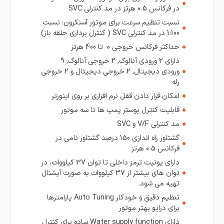
در فرکانس 0.5 هرتز در مد کنترلی SVC
نسبت تنظیم سرعت برای موتور آسنکرون: نسبت
1:100 در مد کنترلی SVC ( کنترل برداری حلقه باز)
حداکثر فرکانس خروجی 0 تا 400 هرتز
دارای 2 ورودی آنالوگ, 2 خروجی آنالوگ, 9
ورودی دیجیتال, 2 خروجی دیجیتال و 2 خروجی
رله
امکان قرار دادن قفل نرم افزاری بر روی اینورتر
قابلیت کنترل بوستر پمپ ها تا سه موتور
مد کنترلی V/F و SVC
گشتاور راه اندازی 150 درصد گشتاور نامی در
فرکانس 0.5 هرتز
دارای یونیت ترمز داخلی تا توان 37 کیلووات، در
توان های بیشتر از 37 کیلووات به صورت آپشنال
تهیه می شود.
تنظیم دقیق و خودکار Auto Tuning پارامترها
برای درایو بهتر موتور
دارای Water supply function ساده برای کنترل