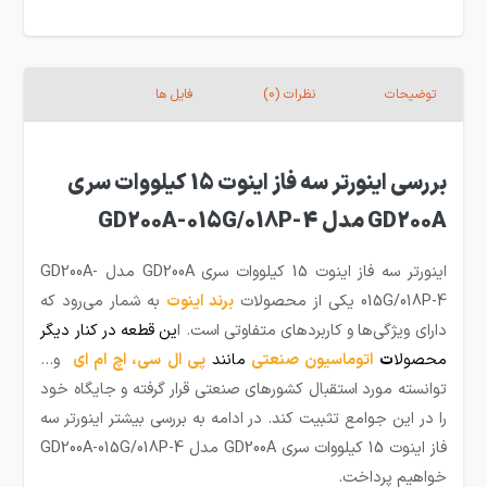
توضیحات
نظرات (0)
فایل ها
بررسی اینورتر سه فاز اینوت 15 کیلووات سری
GD200A مدل GD200A-015G/018P-4
اینورتر سه فاز اینوت 15 کیلووات سری GD200A مدل GD200A-
015G/018P-4 یکی از محصولات
ب
رند
اینوت
به شمار می‌رود که
دارای ویژگی‌ها و کاربردهای متفاوتی است. ا
ین قطعه
در کنار دیگر
محصولا
ت
اتوماسیون صنعتی
مانند
پی ال سی
،
اچ ام ای
و…
توانسته مورد استقبال کشورهای صنعتی قرار گرفته و جایگاه خود
را در این جوامع تثبیت کند. در ادامه به بررسی بیشتر اینورتر سه
فاز اینوت 15 کیلووات سری GD200A مدل GD200A-015G/018P-4
خواهیم پرداخت.‌