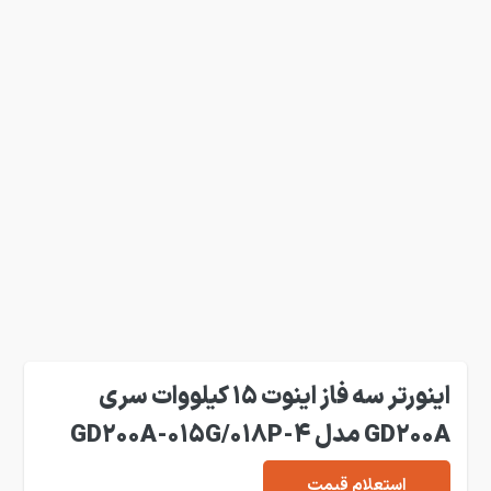
اینورتر سه فاز اینوت 15 کیلووات سری
GD200A مدل GD200A-015G/018P-4
استعلام قیمت