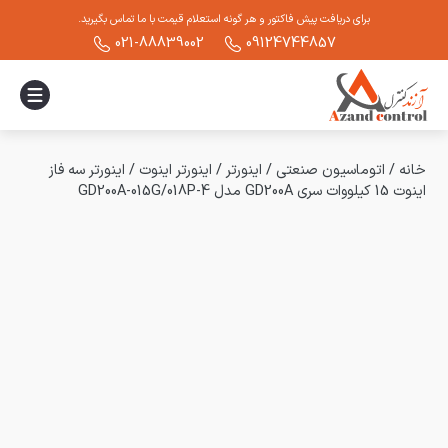
برای دریافت پیش فاکتور و هر گونه استعلام قیمت با ما تماس بگیرید.
021-88839002
09124744857
خانه
/
اتوماسیون صنعتی
/
اینورتر
/
اینورتر اینوت
/
اینورتر سه فاز
اینوت 15 کیلووات سری GD200A مدل GD200A-015G/018P-4