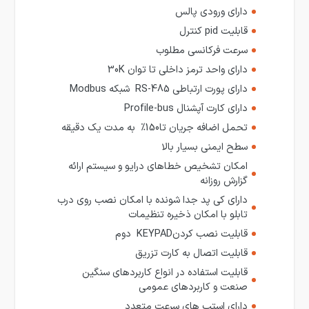
دارای ورودی پالس
قابلیت pid کنترل
سرعت فرکانسی مطلوب
دارای واحد ترمز داخلی تا توان 30K
دارای پورت ارتباطی RS-485 شبکه Modbus
دارای کارت آپشنال Profile-bus
تحمل اضافه جریان تا150% به مدت یک دقیقه
سطح ایمنی بسیار بالا
امکان تشخیص خطاهای درایو و سیستم ارائه
گزارش روزانه
دارای کی پد جدا شونده با امکان نصب روی درب
تابلو با امکان ذخیره تنظیمات
قابلیت نصب کردنKEYPAD دوم
قابلیت اتصال به کارت تزریق
قابلیت استفاده در انواع کاربردهای سنگین
صنعت و کاربردهای عمومی
دارای استپ های سرعت متعدد