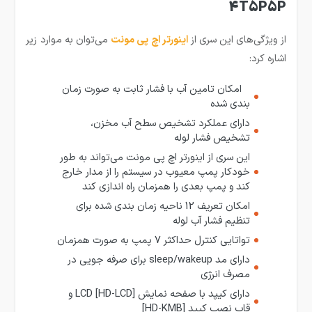
4T5P5P
از ویژگی‌های این سری از
اینورتر اچ پی مونت
می‌توان به موارد زیر
اشاره کرد:
امکان تامین آب با فشار ثابت به صورت زمان
بندی شده
دارای عملکرد تشخیص سطح آب مخزن،
تشخیص فشار لوله
این سری از اینورتر اچ پی مونت می‌تواند به طور
خودکار پمپ معیوب در سیستم را از مدار خارج
کند و پمپ بعدی را همزمان راه اندازی کند
امکان تعریف 12 ناحیه زمان بندی شده برای
تنظیم فشار آب لوله
تواتایی کنترل حداکثر 7 پمپ به صورت همزمان
دارای مد sleep/wakeup برای صرفه جویی در
مصرف انرژی
دارای کیپد با صفحه نمایش LCD [HD-LCD] و
قاب نصب کیپد [HD-KMB]