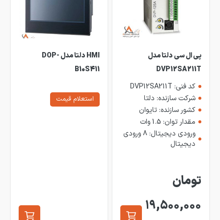
پی ال سی دلتا مدل
HMI دلتا مدل DOP-
B10S411
DVP12SA211T
کد فنی: DVP12SA211T
شرکت سازنده: دلتا
استعلام قیمت
کشور سازنده: تایوان
مقدار توان: 1.5 وات
ورودی دیجیتال: 8 ورودی
دیجیتال
تومان
19,500,000