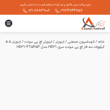
برای دریافت پیش فاکتور و هر گونه استعلام قیمت با ما تماس بگیرید.
021-88839002
09124744857
خانه
/
اتوماسیون صنعتی
/
اینورتر
/
اینورتر اچ پی مونت
/
اینورتر 5.5
کیلووات سه فاز اچ پی مونت سری HD31 مدل HD31-4T5P5P