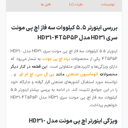
توضیحات
نظرات (0)
فایل ها
بررسی اینورتر 5.5 کیلووات سه فاز اچ پی مونت
سری HD31 مدل HD31-4T5P5P
اینورتر 5.5 کیلووات سه فاز اچ پی مونت سری HD31 مدل HD31-
4T5P5P یکی از محصولات
برند اچ پی مونت
به شمار می‌رود که
دارای ویژگی‌ها و کاربردهای متفاوتی است. ا
ین قطعه
در کنار دیگر
محصولا
ت
اتوماسیون صنعتی
مانند
پی ال سی
،
اچ ام ای
و…
توانسته مورد استقبال کشورهای صنعتی قرار گرفته و جایگاه خود
را در این جوامع تثبیت کند. در ادامه به بررسی بیشتر اینورتر 5.5
کیلووات سه فاز اچ پی مونت سری HD31 مدل HD31-4T5P5P
خواهیم پرداخت.‌
ویژگی اینورتر اچ پی مونت مدل HD31-