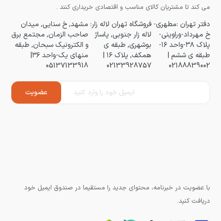
می کند تا مشتریان کالای مناسب و اقتصادی خریداری کنند .
دفتر تهران :مطهری-
فروشگاه تهران لاله زار:
مشهد, خ سنایی, میدان
خ مهرداد-وراوینی-
لاله زار جنوبی, پاساژ
صاحب الزمان, مجتمع برق
پلاک ۳۸-واحد ۱۶-
بوشهری, طبقه ی
و الکترونیک سبحان, طبقه
طبقه ی ششم |
همکف, پلاک ۱۶ |
منهای یک-واحد ۳۶|
05137133918
02133928757
02188839002
با عضویت در خبرنامه، محتوای جدید را مستقیما در صندوق ایمیل خود
دریافت کنید.