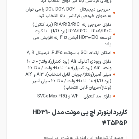
ورودی فرکانس بالا می توان انتخاب کرد.
خروجی دیجیتال DO1، DO2، DO2 را می توان
به عنوان خروجی فرکانس بالا انتخاب کرد.
دارای خروجی رله R1A/R1B/R1C (برد کنترل)،
R2A/R2C – R10A/R10C (برد I/O) . با کارت
توسعه HD30-EIO آپشن تا 4 رله افزایش می
یابد.
امکان ارتباط SCI با سوکت RJ45، ترمینال A, B
دارای ورودی آنالوگ AI1 (برد کنترل): ولتاژ 0 تا 10
ولت، AI2 (برد کنترل): 10- تا 10+ ولت / 0 تا 20
میلی آمپر(ولتاژ/جریان قابل انتخاب)، AI3 و AI4
(برد I/O): 10- تا 10+ ولت / 0 تا 20 میلی آمپر
(ولتاژ/جریان قابل انتخاب)
دارای مد کنترلی V/F و SVCx Max FRQ
کاربرد اینورتر اچ پی مونت مدل HD31-
4T5P5P
از جمله کارکردهای این اینورتر به شرح زیر است: