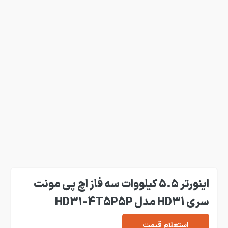
اینورتر 5.5 کیلووات سه فاز اچ پی مونت
سری HD31 مدل HD31-4T5P5P
استعلام قیمت