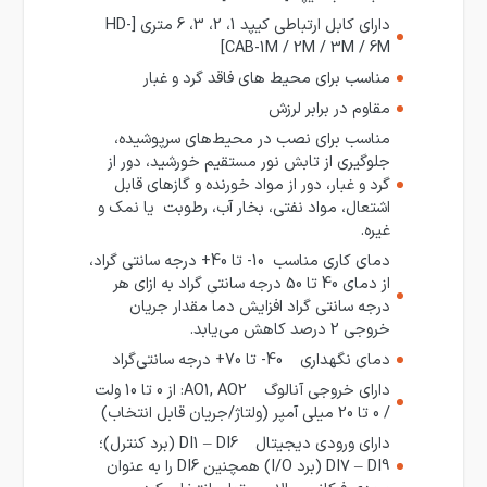
دارای کابل ارتباطی کیپد 1، 2، 3، 6 متری [HD-
CAB-1M / 2M / 3M / 6M]
مناسب برای محیط های فاقد گرد و غبار
مقاوم در برابر لرزش
مناسب برای نصب در محیط‌های سرپوشیده،
جلوگیری از تابش نور مستقیم خورشید، دور از
گرد و غبار، دور از مواد خورنده و گازهای قابل
اشتعال، مواد نفتی، بخار آب، رطوبت یا نمک و
غیره.
دمای کاری مناسب 10- تا 40+ درجه سانتی گراد،
از دمای 40 تا 50 درجه سانتی گراد به ازای هر
درجه سانتی گراد افزایش دما مقدار جریان
خروجی 2 درصد کاهش می‌یابد.
دمای نگهداری 40- تا 70+ درجه سانتی‌گراد
دارای خروجی آنالوگ AO1, AO2: از 0 تا 10 ولت
/ 0 تا 20 میلی آمپر (ولتاژ/جریان قابل انتخاب)
دارای ورودی دیجیتال DI1 – DI6 (برد کنترل)؛
DI7 – DI9 (برد I/O) همچنین DI6 را به عنوان