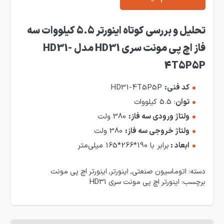
تحلیل
و بررسی کوتاه اینورتر 5.5 کیلووات سه
فاز اچ پی مونت سری HD31 مدل HD31-
4T5P5P
کد فنی:
HD31-4T5P5P
توان
: 5.5 کیلووات
ولتاژ ورودی سه فاز:
380 ولت
ولتاژ خروجی سه فاز:
380 ولت
ابعاد :
برابر با 190*266*165 میلی‌متر
دسته:
اتوماسیون صنعتی
,
اینورتر
,
اینورتر اچ پی مونت
برچسب:
اینورتر اچ پی مونت سری HD31