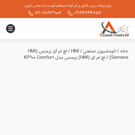
برای دریافت پیش فاکتور و هر گونه استعلام قیمت با ما تماس بگیرید.
021-88839002
09124744857
خانه
/
اتوماسیون صنعتی
/
HMI
/
اچ ام آی زیمنس (HMI
Siemens)
/
اچ ام ای (HMI) زیمنس مدل KP900 Comfort