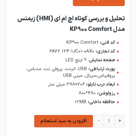
تحلیل
و بررسی کوتاه اچ ام ای (HMI) زیمنس
مدل KP900 Comfort
کد فنی:
KP900 Comfort
کد تجاری:
6AV2 124-1JC01-0AX0
صفحه نمایش
: 9 اینچ LED
پورت ارتباطی:
USB، اترنت، پروفی نت، مدباس،
پروفیباس،سریال، مینی USB
ابعاد درب تابلو:
206×388 میلی متر
رزولوشن:
480*800
حافظه داخلی:
12MB
اچ ام ای (HMI) زیمنس مدل KP900 Comfort عدد
+
-
افزودن به سبد استعلام