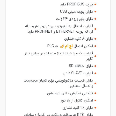
پورت PROFIBUS دارد
دارای پورت مینی USB
دارای پاور ورودی 24 ولت
قابلیت اتصال به اینورتر، سرو درایو و هر وسیله
ای که پورت ETHERNET و PROFINET دارد
دارای 8 کلید فشاری
امکان اتصال
اچ ام آی
به PLC
قابلیت ذخیره دیتا کاملا منعطف بر اساس نیاز
کاربر
دارای حافظه SD
قابلیت SLAVE شدن
دارای قابلیت ماکرونویسی برای انجام محاسبات
و اعمال منطقی
توانایی نمایش دادن انیمیشن
امکان کنترل از راه دور
دارای 26 کلید فشاری
دارای RTC به منظور عملکرد در تاریخ و ساعات