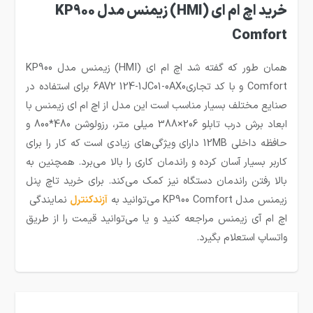
خرید اچ ام ای (HMI) زیمنس مدل KP900
Comfort
همان طور که گفته شد اچ ام ای (HMI) زیمنس مدل KP900
Comfort و با کد تجاری6AV2 124-1JC01-0AX0 برای استفاده در
صنایع مختلف بسیار مناسب است این مدل از اچ ام ای زیمنس با
ابعاد برش درب تابلو 206×388 میلی متر، رزولوشن 480*800 و
حافظه داخلی 12MB دارای ویژگی‌های زیادی است که کار را برای
کاربر بسیار آسان کرده و راندمان کاری را بالا می‌برد. همچنین به
بالا رفتن راندمان دستگاه نیز کمک می‌کند. برای خرید تاچ پنل
زیمنس مدل KP900 Comfort می‌توانید به
آزندکنترل
نمایندگی
اچ ام آی زیمنس مراجعه کنید و یا می‌توانید قیمت را از طریق
واتساپ استعلام بگیرد.