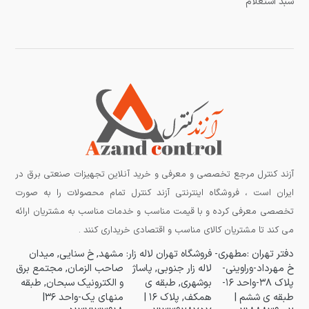
سبد استعلام
آزند کنترل مرجع تخصصی و معرفی و خرید آنلاین تجهیزات صنعتی برق در
ایران است ، فروشگاه اینترنتی آزند کنترل تمام محصولات را به صورت
تخصصی معرفی کرده و با قیمت مناسب و خدمات مناسب به مشتریان ارائه
می کند تا مشتریان کالای مناسب و اقتصادی خریداری کنند .
دفتر تهران :مطهری-
فروشگاه تهران لاله زار:
مشهد, خ سنایی, میدان
خ مهرداد-وراوینی-
لاله زار جنوبی, پاساژ
صاحب الزمان, مجتمع برق
پلاک ۳۸-واحد ۱۶-
بوشهری, طبقه ی
و الکترونیک سبحان, طبقه
طبقه ی ششم |
همکف, پلاک ۱۶ |
منهای یک-واحد ۳۶|