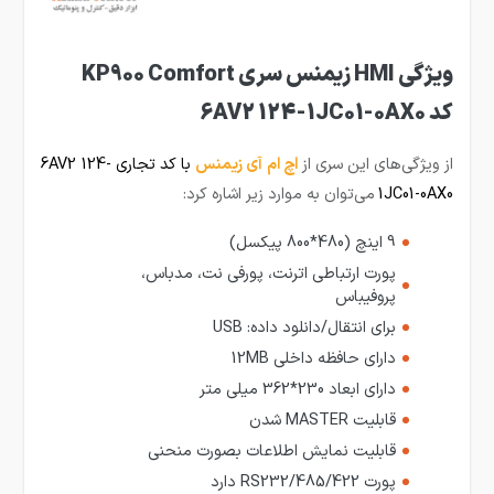
ویژگی HMI زیمنس سری KP900 Comfort
کد 6AV2 124-1JC01-0AX0
از ویژگی‌های این سری از
ا
چ ام آی ز
یمنس
با کد تجاری 6AV2 124-
1JC01-0AX0
می‌توان به موارد زیر اشاره کرد:
9 اینچ (480*800 پیکسل)
پورت ارتباطی اترنت، پورفی نت، مدباس،
پروفیباس
برای انتقال/دانلود داده: USB
دارای حافظه داخلی 12MB
دارای ابعاد 230*362 میلی متر
قابلیت MASTER شدن
قابلیت نمایش اطلاعات بصورت منحنی
پورت RS232/485/422 دارد