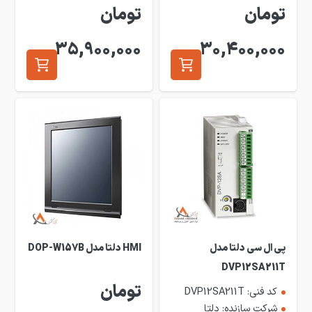
تومان
تومان
35,900,000
30,400,000
پی ال سی دلتا مدل
HMI دلتا مدل DOP-W157B
DVP12SA211T
تومان
کد فنی: DVP12SA211T
شرکت سازنده: دلتا