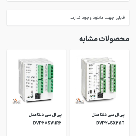
فایلی جهت دانلود وجود ندارد..
محصولات مشابه
پی ال سی دلتا مدل
پی ال سی دلتا مدل
DVP28SV11R2
DVP20SX211T