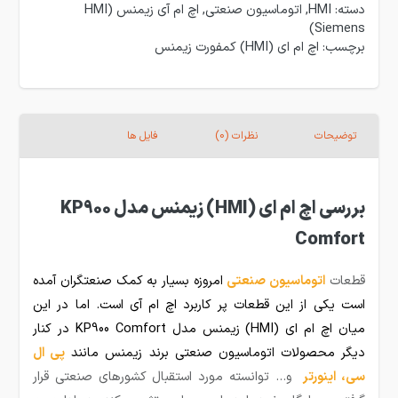
دسته:
HMI
,
اتوماسیون صنعتی
,
اچ ام آی زیمنس (HMI
Siemens)
برچسب:
اچ ام ای (HMI) کمفورت زیمنس
توضیحات
نظرات (0)
فایل ها
بررسی اچ ام ای (HMI) زیمنس مدل KP900
Comfort
قطعات
ا
توماسیون صنعتی
امروزه بسیار به کمک صنعتگران آمده
است یکی از این قطعات پر کاربرد اچ ام آی است. اما در این
میان اچ ام ای (HMI) زیمنس مدل KP900 Comfort
در کنار
دیگر محصولات اتوماسیون صنعتی برند زیمنس مانند
پی ال
سی
،
اینورتر
و… توانسته مورد استقبال کشورهای صنعتی قرار