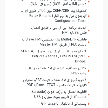
داخلی
HMI
و فلش
USB
) (سریهای
N,N1
)
کانفیگ برد CBEH/CBE روی
PLC
از طریق اچ ام
آی بدون نیاز به نرم افزار
Fatek Ethernet
Configuration Tools
آپدیت برنامه پی ال سی از طریق اتصال
فلش
USB
به
HMI
قابلیت Multi-Link برای دسترسی Slave HMI به
دیتای PLC از طریق
Master HMI
اتصال به پرینتر از طریق پورت سریال
(SPRT A
series , EPSON ESC/POS)
و
USB(PIC
Bridge)
انتقال مستقیم دیتاهای لاگ شده به پرینتر و
چاپ دیتاها
ذخیره فایلهای لاگ شده با فرمت
FBF
و نمایش
فایلها با فرمت دلخواه
TEXT
،
Excel
یا
PDF
قابلیت اتصال به بارکد خوان (Barcode
Reader) از طریق پورت سریال و
USB
پشتیبانی از فایلهای با فرمت
GIF