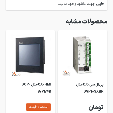
فایلی جهت دانلود وجود ندارد..
محصولات مشابه
پی ال سی دلتا مدل
HMI دلتا مدل DOP-
B07E411
DVP10SX11R
تومان
استعلام قیمت