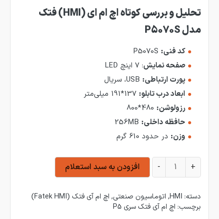
تحلیل
و بررسی کوتاه اچ ام ای (HMI) فتک
مدل P5070S
کد فنی:
P5070S
صفحه نمایش
: 7 اینچ LED
پورت ارتباطی:
USB، سریال
ابعاد درب تابلو:
137*191 میلی‌متر
رزولوشن:
480*800
حافظه داخلی:
256MB
وزن:
در حدود 610 گرم
اچ ام ای (HMI) فتک مدل P5070S عدد
+
-
افزودن به سبد استعلام
دسته:
HMI
,
اتوماسیون صنعتی
,
اچ ام آی فتک (Fatek HMI)
برچسب:
اچ ام آی فتک سری P5