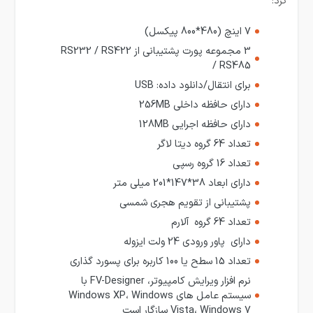
کرد:
7 اینچ (480*800 پیکسل)
3 مجموعه پورت پشتیبانی از RS232 / RS422
/ RS485
برای انتقال/دانلود داده: USB
دارای حافظه داخلی 256MB
دارای حافظه اجرایی 128MB
تعداد 64 گروه
دیتا لاگر
تعداد 16 گروه
رسپی
دارای ابعاد 38*147*201 میلی متر
پشتیبانی از تقویم هجری شمسی
تعداد 64 گروه
آلارم
دارای
پاور ورودی 24 ولت ایزوله
تعداد 15 سطح یا 100 کاربره برای پسورد گذاری
نرم افزار ویرایش کامپیوتر،
FV-Designer
با
سیستم عامل های Windows XP، Windows
Vista، Windows 7 سازگار است