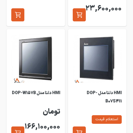
23,600,000
HMI دلتا مدل DOP-
HMI دلتا مدل DOP-W157B
B07S411
تومان
استعلام قیمت
166,100,000