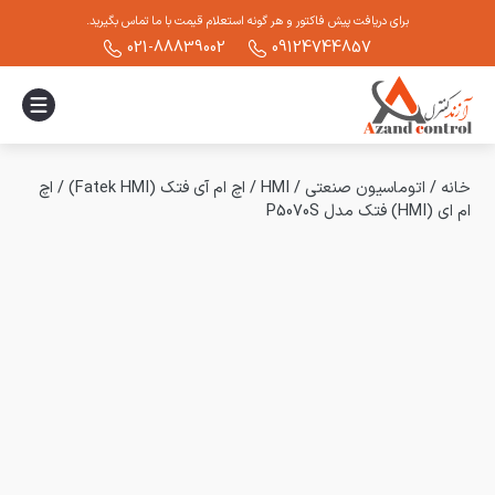
برای دریافت پیش فاکتور و هر گونه استعلام قیمت با ما تماس بگیرید.
021-88839002
09124744857
خانه
/
اتوماسیون صنعتی
/
HMI
/
اچ ام آی فتک (Fatek HMI)
/
اچ
ام ای (HMI) فتک مدل P5070S