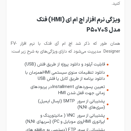
کنید.
ویژگی نرم افزار اچ ام ای (HMI) فتک
مدل P5070S
همان طور که ذکر شد اچ ام آی فتک با نرم افزار FV-
Designer مدیریت می‌شود که دارای ویژگی‌های به شرح زیر است:
قابلیت آپلود و دانلود پروژه از طریق فلش
(USB)
دانلود تنظیمات منوی سیستمی
HMI
همزمان با
دانلود برنامه از طریق کابل یا فلش
USB
تعیین پسوردهای
Installment
در پریودهای
زمانی جهت قفل شدن
HMI
پشتیبانی از سرور SMTP (ارسال ایمیل)
(سری‌های
N,N1
)
پشتیبانی از سرور VNC ( مانیتورینگ و
اپراتوری
HMI
روی موبایل و
PC
) (سریهای
N,N1
)
پشتیبانی از سرور FTP (دسترسی به حافظه های