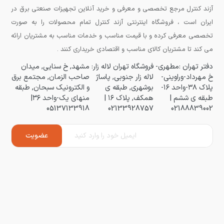
آزند کنترل مرجع تخصصی و معرفی و خرید آنلاین تجهیزات صنعتی برق در
ایران است ، فروشگاه اینترنتی آزند کنترل تمام محصولات را به صورت
تخصصی معرفی کرده و با قیمت مناسب و خدمات مناسب به مشتریان ارائه
می کند تا مشتریان کالای مناسب و اقتصادی خریداری کنند .
دفتر تهران :مطهری-
فروشگاه تهران لاله زار:
مشهد, خ سنایی, میدان
خ مهرداد-وراوینی-
لاله زار جنوبی, پاساژ
صاحب الزمان, مجتمع برق
پلاک ۳۸-واحد ۱۶-
بوشهری, طبقه ی
و الکترونیک سبحان, طبقه
طبقه ی ششم |
همکف, پلاک ۱۶ |
منهای یک-واحد ۳۶|
05137133918
02133928757
02188839002