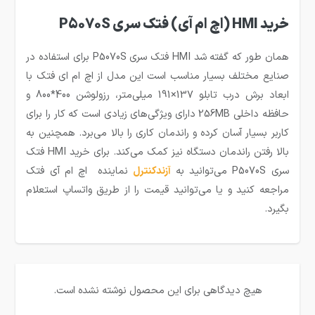
خرید HMI (اچ ام آی) فتک سری P5070S
همان طور که گفته شد HMI فتک سری P5070S برای استفاده در
صنایع مختلف بسیار مناسب است این مدل از اچ ام ای فتک با
ابعاد برش درب تابلو 137×191 میلی‌متر، رزولوشن 400*800 و
حافظه داخلی 256MB دارای ویژگی‌های زیادی است که کار را برای
کاربر بسیار آسان کرده و راندمان کاری را بالا می‌برد. همچنین به
بالا رفتن راندمان دستگاه نیز کمک می‌کند. برای خرید HMI فتک
سری P5070S می‌توانید به
آزندکنترل
نماینده اچ ام آی فتک
مراجعه کنید و یا می‌توانید قیمت را از طریق واتساپ استعلام
بگیرد.
هیچ دیدگاهی برای این محصول نوشته نشده است.