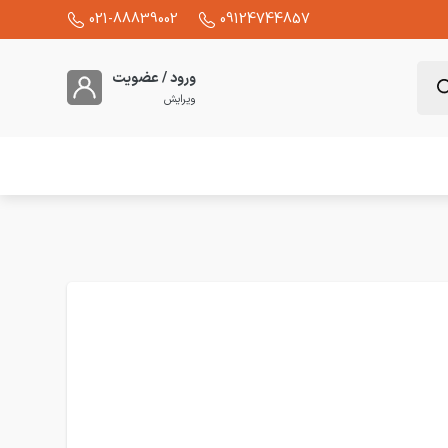
021-88839002
09124744857
ورود / عضویت
ویرایش