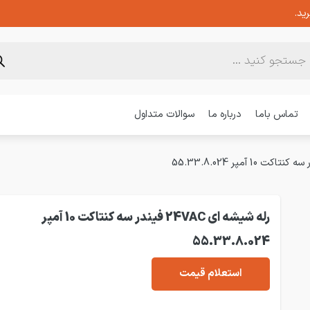
ید.
تماس باما
درباره ما
سوالات متداول
رله شیشه ای 24VAC فیندر سه کنتاکت 10 آمپر
55.33.8.024
استعلام قیمت