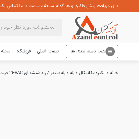
برای دریافت پیش فاکتور و هر گونه استعلام قیمت با ما تماس بگیر
Products
search
همه دسته بندی ها
صفحه اصلی
فروشگاه
مجله
خانه
/
الکترومکانیکال
/
رله
/
رله فیندر
/
رله شیشه ای 24VAC فیندر سه کنتاکت 10 آمپر 55.33.8.024