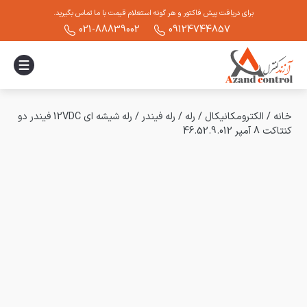
برای دریافت پیش فاکتور و هر گونه استعلام قیمت با ما تماس بگیرید.
021-88839002
09124744857
خانه
/
الکترومکانیکال
/
رله
/
رله فیندر
/
رله شیشه ای 12VDC فیندر دو
کنتاکت 8 آمپر 46.52.9.012