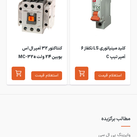
کلید مینیاتوری LS تکفاز 6
کنتاکتور 32 آمپر ال اس
آمپر تیپ C
بوبین 24 ولت MC-32a
استعلام قیمت
استعلام قیمت
مطالب برگزیده
وایرینگ پی ال سی