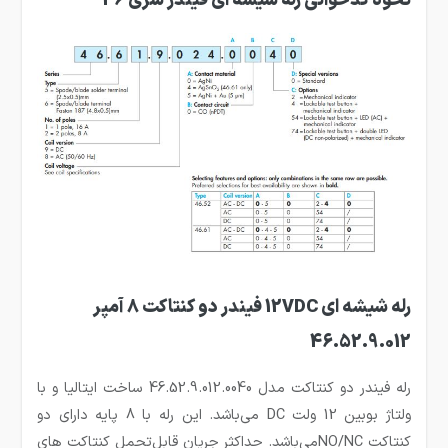
نحوه کدخوانی رله شیشه ای فیندر سری 46
رله شیشه ای 12VDC فیندر دو کنتاکت 8 آمپر
46.52.9.012
رله فیندر دو کنتاکت مدل 46.52.9.012.0040 ساخت ایتالیا و با
ولتاژ بوبین 12 ولت DC می‌باشد. این رله با 8 پایه دارای دو
کنتاکت NO/NCمی‌باشد. حداکثر جریان قابل‌تحمل کنتاکت های