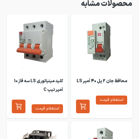
محصولات مشابه
محافظ جان 2 پل 40 آمپر LS
کلید مینیاتوری LS سه فاز 10
آمپر تیپ C
استعلام قیمت
استعلام قیمت