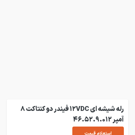
رله شیشه ای 12VDC فیندر دو کنتاکت 8
آمپر 46.52.9.012
استعلام قیمت