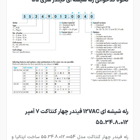
نحوه کدخوانی رله شیشه ای فیندر سری 55
رله شیشه ای 12VAC فیندر چهار کنتاکت 7 آمپر
55.34.8.012
رله فیندر چهار کنتاکت مدل 55.34.8.012.0054 ساخت ایتالیا و