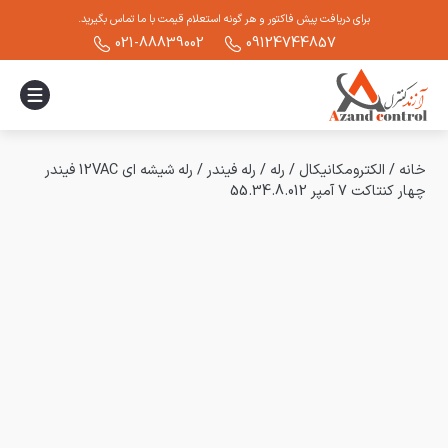
برای دریافت پیش فاکتور و هر گونه استعلام قیمت با ما تماس بگیرید.
021-88839002
09124744857
خانه
/
الکترومکانیکال
/
رله
/
رله فیندر
/
رله شیشه ای 12VAC فیندر
چهار کنتاکت 7 آمپر 55.34.8.012