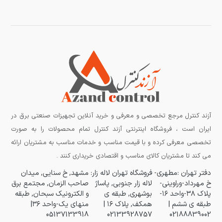
آزند کنترل مرجع تخصصی و معرفی و خرید آنلاین تجهیزات صنعتی برق در
ایران است ، فروشگاه اینترنتی آزند کنترل تمام محصولات را به صورت
تخصصی معرفی کرده و با قیمت مناسب و خدمات مناسب به مشتریان ارائه
می کند تا مشتریان کالای مناسب و اقتصادی خریداری کنند .
دفتر تهران :مطهری-
فروشگاه تهران لاله زار:
مشهد, خ سنایی, میدان
خ مهرداد-وراوینی-
لاله زار جنوبی, پاساژ
صاحب الزمان, مجتمع برق
پلاک ۳۸-واحد ۱۶-
بوشهری, طبقه ی
و الکترونیک سبحان, طبقه
طبقه ی ششم |
همکف, پلاک ۱۶ |
منهای یک-واحد ۳۶|
05137133918
02133928757
02188839002