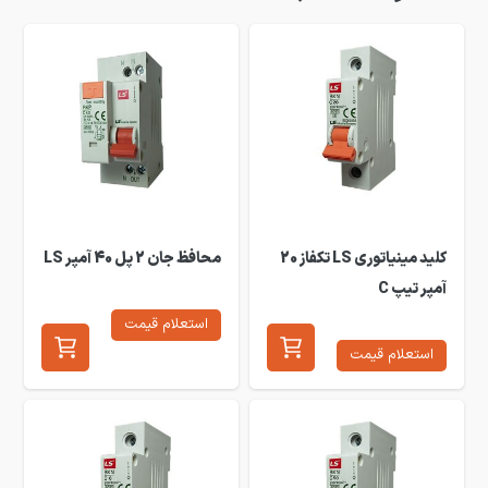
کلید مینیاتوری LS تکفاز 20
محافظ جان 2 پل 40 آمپر LS
آمپر تیپ C
استعلام قیمت
استعلام قیمت