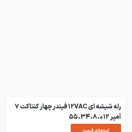
رله شیشه ای 12VAC فیندر چهار کنتاکت 7
آمپر 55.34.8.012
استعلام قیمت