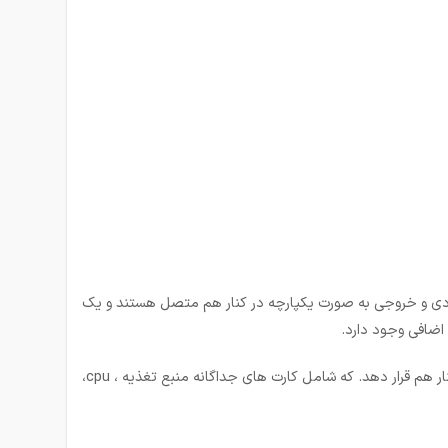
Compac) یکپارچه طراحی و ساخته شده اند به این معنا که منبع تغذیه و cpu و ماژول های ورودی و خروجی به صورت یکپارچه در کنار هم متصل هستند و یک
2- در انواع مدولاتور بر خلاف نوع یکپارچه کاربر می تواند ماژول های ورودی و خروجی دلخواه را از آن خانواده بسته به نیاز خود انتخاب و در کنار هم قرار دهد. که شامل کارت های جداگانه منبع تغذیه ، cpu،