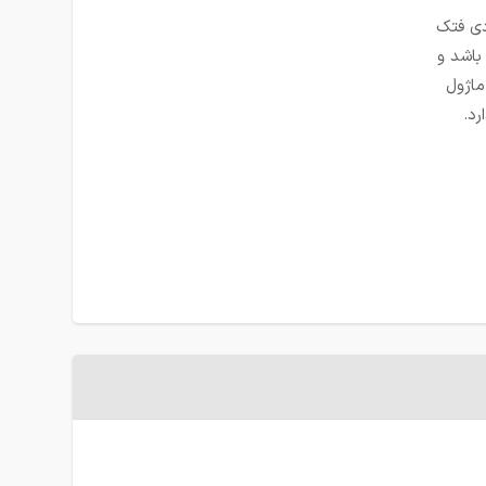
قتصادی فتک
باشد و
که به ماژول