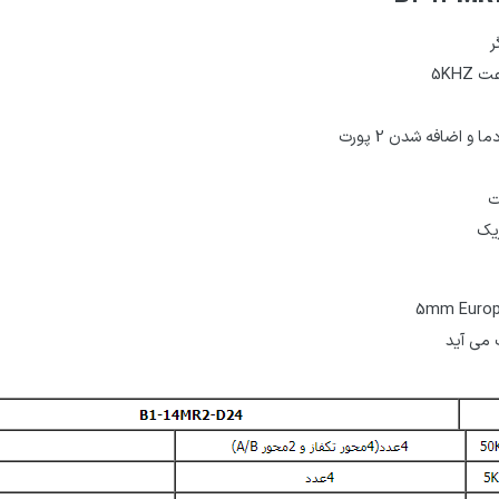
ر
5KHZ
و اضافه شدن 2 پورت
ت
یک
5mm Europe
 می آید