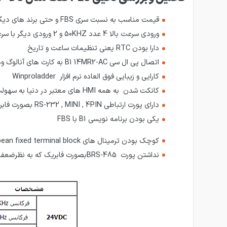
قیمت مناسب به نسبت سری
FBS
و حتی برند های دیگ
ورودی سرعت بالا 4 عدد
50KHZ
و 2 ورودی دیگر با سرعت
دارا بودن
RTC
یعنی تنظیمات ساعت و تاریخ
اتصال پی ال سی
B1 14MR2-AC
به کارت های آنالوگ ودما 
کارایی و زیبایی فوق العاده نرم افزار
Winproladder
کانکت شدن به همه
HMI
های معتبر در دنیا به سهول
دارای پورت ارتباطی
RS-232 , MINI , 4PIN
بصورت فابر
یکی بودن برنامه نویسی
B1
با
FBS
کوچک بودن ترمینال های
an fixed terminal block
نداشتن پورت
BRS-485
بصورت فابریک که به نظرضعف