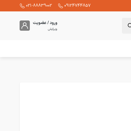
021-88839002
09124744857
ورود / عضویت
ویرایش