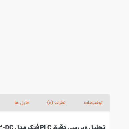
توضیحات
نظرات (0)
فایل ها
تحلیل وبررسی دقیق PLC فتک مدل B1-14MR2-DC