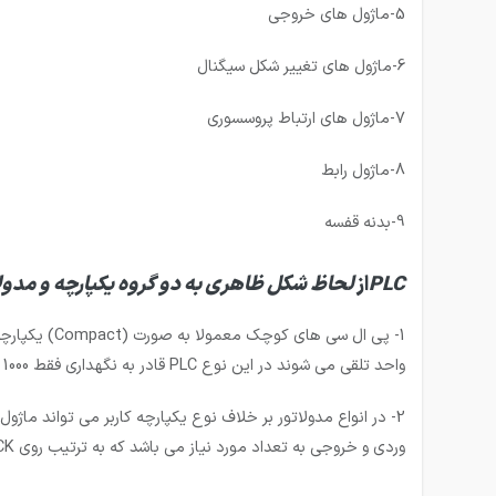
5-ماژول های خروجی
6-ماژول های تغییر شکل سیگنال
7-ماژول های ارتباط پروسسوری
8-ماژول رابط
9-بدنه قفسه
PLC
از
لحاظ شکل ظاهری به دو گروه یکپارچه و مدول
واحد تلقی می شوند در این نوع PLC قادر به نگهداری فقط 1000 خط برنامه می باشد اما مکانی جهت اتصال به پروگرام و ورودی و خروجی های اضافی وجود دارد.
وردی و خروجی به تعداد مورد نیاز می باشد که به ترتیب روی RACK و در داخل (SLOTS) شکاف ها نصب می شوند.