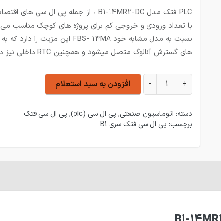
PLC فتک مدل B1-14MR2-DC ، از جمله پی ال سی های ا
با تعداد ورودی و خروجی کم برای پروژه های کوچک مناسب می 
نسبت به مدل مشابه خود FBS- 14MA این مزیت را دارد 
های گسترش آنالوگ متصل میشود و همچنین RTC داخلی نیز دارد.
PLC فتک مدل B1-14MR2-DC عدد
+
-
افزودن به سبد استعلام
دسته:
اتوماسیون صنعتی
,
پی ال سی (plc)
,
پی ال سی فتک
برچسب:
پی ال سی فتک سری B1