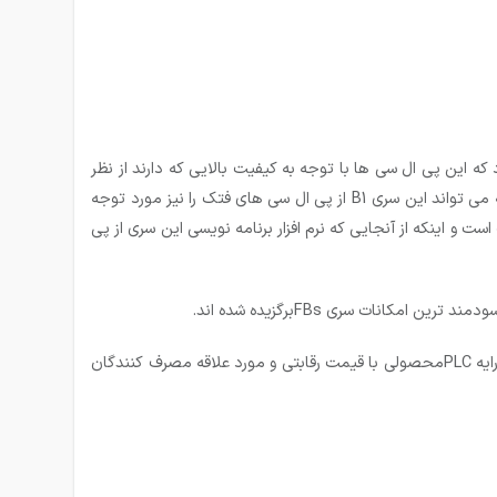
 که بتواند با دیگر شرکت های هم رده ی خود چون شرکت دلتا و… رقابت کند پی ال سی های سری B1 را ارائه داد که این پی ال سی ها با توجه به کیفیت بالایی که دارند از نظر
اقتصادی مقرون به صرفه محسوب می شوند که این مورد باعث شده مورد توجه صنایع کوچک و ماشین آلات ساده قرار بگیرد و موارد دیگر که می تواند این سری B1 از پی ال سی های فتک را نیز مورد توجه
سیار حائز اهمیت است و اینکه از آنجایی که نرم افزار برنامه نویسی این سری از پی
 و سودمند ترین امکانات سری
FBs
برگزیده شده اند.
رایه
PLC
محصولی با قیمت رقابتی و مورد علاقه مصرف کنندگان