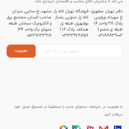
می کند تا مشتریان کالای مناسب و اقتصادی خریداری کنند .
دفتر تهران :مطهری-
فروشگاه تهران لاله زار:
مشهد, خ سنایی, میدان
خ مهرداد-وراوینی-
لاله زار جنوبی, پاساژ
صاحب الزمان, مجتمع برق
پلاک ۳۸-واحد ۱۶-
بوشهری, طبقه ی
و الکترونیک سبحان, طبقه
طبقه ی ششم |
همکف, پلاک ۱۶ |
منهای یک-واحد ۳۶|
05137133918
02133928757
02188839002
با عضویت در خبرنامه، محتوای جدید را مستقیما در صندوق ایمیل خود
دریافت کنید.