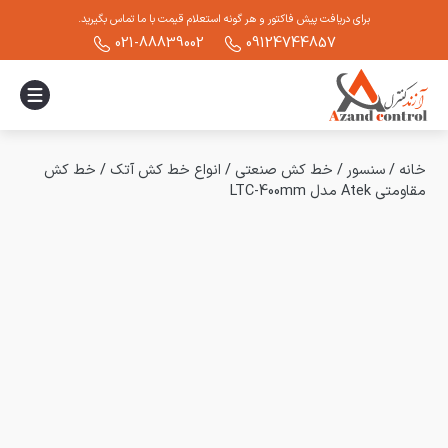
برای دریافت پیش فاکتور و هر گونه استعلام قیمت با ما تماس بگیرید.
021-88839002
09124744857
خانه
/
سنسور
/
خط کش صنعتی
/
انواع خط کش آتک
/
خط کش
مقاومتی Atek مدل LTC-400mm