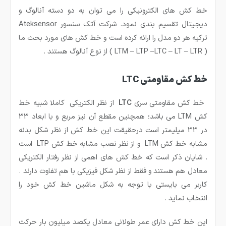
خط کش های الکترونیکی را می توان به دو دسته آنالوگ و
دیجیتال تقسیم بندی نمود. شرکت آتک سنسور Ateksensor
ترکیه هر دو مدل را ارائه کرده است و خط کش های مورد بحث ما
( LTM – LTP –LTC – LT – LTR ) از نوع آنالوگ هستند .
خط کش مقاومتی LTC
خط کش مقاومتی سری
LTC
از نظر الکتریکی کاملا شبیه خط
کش LTM می باشد؛ همچنین مقطع آن نیز مربع و با ابعاد 33
در 33 میلیمتر است درحقیقت این خط کش از نظر شکل بدنه
مشابه خط کش LTM و از نظر نصب مشابه خط کش LTP است
. شایان ذکر است که خط کش های اهمی از نظر رفتار الکتریکی
معادل هم هستند و فقط از نظر شکل فیزیکی با هم تفاوت دارند .
کاربر می بایستی با توجه به شکل ماشین خط کش خود را
انتخاب نماید .
این خط کش دارای عمر طولانی معادل یکصد میلیون بار حرکت