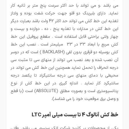
می باشد .و می تواند با حد اکثر سرعت پنج متر بر ثانیه کار
نماید. دارای بلبرینگ دو قلو جهت حرکت شفت بوده و ولتاز
تغذیه این خط کش می تواند حد اکثر 42 ولت باشد بعبارت دیگر
این خط کش در مدارات با تغذیه پنج ، ده ، دوازده و بیست و
چهار ولتی براحتی قابل استفاده است . مقطع پروفیل این خط
کش مربع با ابعاد 33 در 33 میلیمتر است . نصب این خط
کش بوسیله دو قرقری بدون لقی (
BACKLASH
) است که در دوسر
آن نصب شده و بعد نصب می تواند از منهای سی تا مثبت سی
درجه انحراف را تحمل نماید همچنین این خط کش می تواند در
محیطی با دمای منهای سی درجه سانتیگراد تا یکصد درجه
سانتیگرد کار نماید . اندازه گیری در این خط کش از نوع
پتانسیومتری است و بصورت مطلق (
ABSOLUTE
) است (با قطع
و وصل برق موقعیت خود را می شناسد).
خط کش آنالوگ 4 تا بیست میلی آمپر LTC
یکی از محصولات پر کاربرد شرکت اتک سنسور می باشد. وقتی