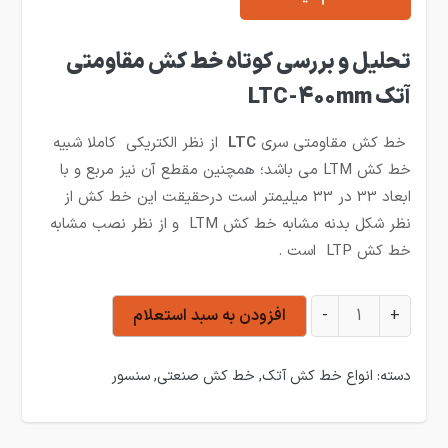
تحلیل و بررسی کوتاه خط کش مقاومتی
آتک LTC-400mm
خط کش مقاومتی سری
LTC
از نظر الکتریکی کاملا شبیه
خط کش LTM می باشد؛ همچنین مقطع آن نیز مربع و با
ابعاد 33 در 33 میلیمتر است درحقیقت این خط کش از
نظر شکل بدنه مشابه خط کش LTM و از نظر نصب مشابه
خط کش LTP است .
خط کش مقاومتی Atek مدل LTC-400mm عدد
+
-
افزودن به سبد استعلام
دسته:
انواع خط کش آتک
,
خط کش صنعتی
,
سنسور