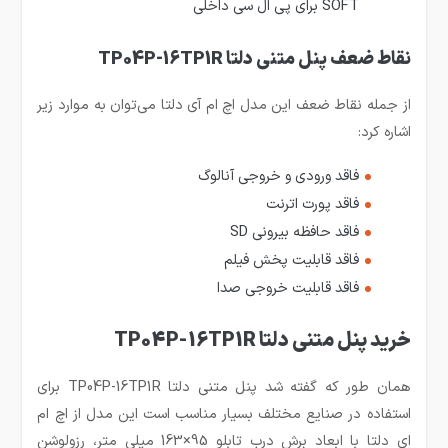
SOFT برای پی ال سی داخلی
نقاط ضعف پنل متنی دلتا TP04P-16TP1R
از جمله نقاط ضعف این مدل اچ ام آی دلتا می‌توان به موارد زیر
اشاره کرد:
فاقد ورودی و خروجی آنالوگ
فاقد پورت اترنت
فاقد حافظه بیرونی SD
فاقد قابلیت پخش فیلم
فاقد قابلیت خروجی صدا
خرید پنل متنی دلتا TP04P-16TP1R
همان طور که گفته شد پنل متنی دلتا TP04P-16TP1R برای
استفاده در صنایع مختلف بسیار مناسب است این مدل از اچ ام
ای دلتا با ابعاد برش درب تابلو 95×163 میلی متر، رزولوشن