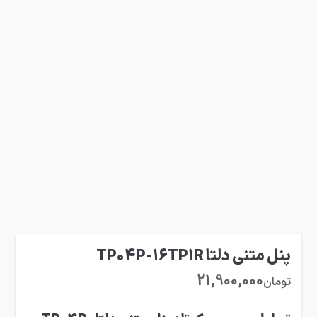
پنل متنی دلتا TP04P-16TP1R
21,900,000
تومان