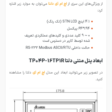
از ویژگی‌های این سری از
ا
چ ام آی دلتا
می‌توان به موارد زیر اشاره
کرد:
4.1 اینچ STN LCD (تک رنگ)
194*64 پیکسل
0 ~ 9 کلید عددی و کلیدهای عملکردی تعریف
شده توسط کاربر در دسترس است
حالت داخلی RS-232 Modbus ASCII/RTU
ابعاد پنل متنی دلتا TP04P-16TP1R
در تصویر زیر می‌توانید ابعاد این مدل
اچ ام آی
دلتا را مشاهده
کنید.