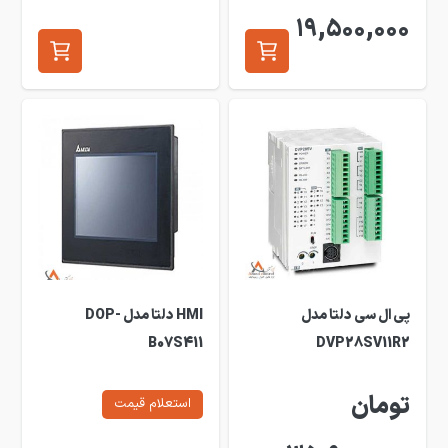
19,500,000
پی ال سی دلتا مدل
HMI دلتا مدل DOP-
B07S411
DVP28SV11R2
تومان
استعلام قیمت