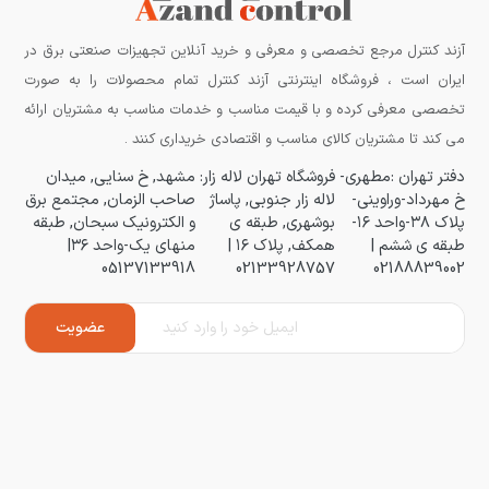
آزند کنترل مرجع تخصصی و معرفی و خرید آنلاین تجهیزات صنعتی برق در
ایران است ، فروشگاه اینترنتی آزند کنترل تمام محصولات را به صورت
تخصصی معرفی کرده و با قیمت مناسب و خدمات مناسب به مشتریان ارائه
می کند تا مشتریان کالای مناسب و اقتصادی خریداری کنند .
دفتر تهران :مطهری-
فروشگاه تهران لاله زار:
مشهد, خ سنایی, میدان
خ مهرداد-وراوینی-
لاله زار جنوبی, پاساژ
صاحب الزمان, مجتمع برق
پلاک ۳۸-واحد ۱۶-
بوشهری, طبقه ی
و الکترونیک سبحان, طبقه
طبقه ی ششم |
همکف, پلاک ۱۶ |
منهای یک-واحد ۳۶|
05137133918
02133928757
02188839002