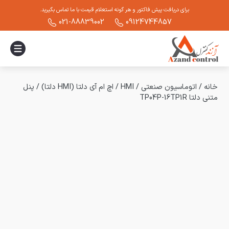
برای دریافت پیش فاکتور و هر گونه استعلام قیمت با ما تماس بگیرید.
021-88839002
09124744857
خانه
/
اتوماسیون صنعتی
/
HMI
/
اچ ام آی دلتا (HMI دلتا)
/
پنل
متنی دلتا TP04P-16TP1R