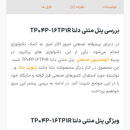
توضیحات
نظرات (0)
فایل ها
بررسی پنل متنی دلتا TP04P-16TP1R
در دنیای پیشرفته صنعتی امروز اکثر امور به کمک تکنولوژی
انجام می‌شود. یکی از این تکنولوژی های پرکاربرد در
زمینه
ا
توماسیون صنعتی
پنل متنی دلتا TP04P-16TP1R است.
این محصول در کنار دیگر محصولات دلتا مانند
اینورتر دلتا
و…
توانسته مورد استقبال کشورهای صنعتی قرار گرفته و جایگاه خود
را در این جوامع تثبیت کند. در ادامه به بررسی بیشتر این سری
خواهیم پرداخت.
ویژگی پنل متنی دلتا TP04P-16TP1R