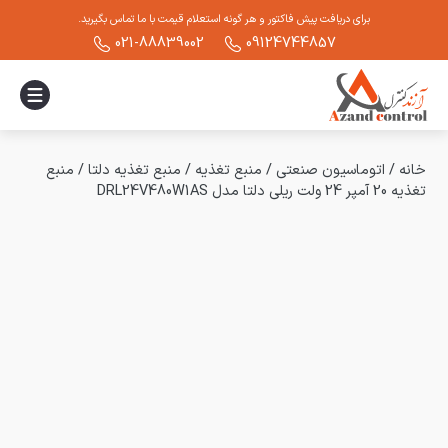
برای دریافت پیش فاکتور و هر گونه استعلام قیمت با ما تماس بگیرید.
021-88839002
09124744857
خانه
/
اتوماسیون صنعتی
/
منبع تغذیه
/
منبع تغذیه دلتا
/
منبع
تغذیه 20 آمپر 24 ولت ریلی دلتا مدل DRL24V480W1AS