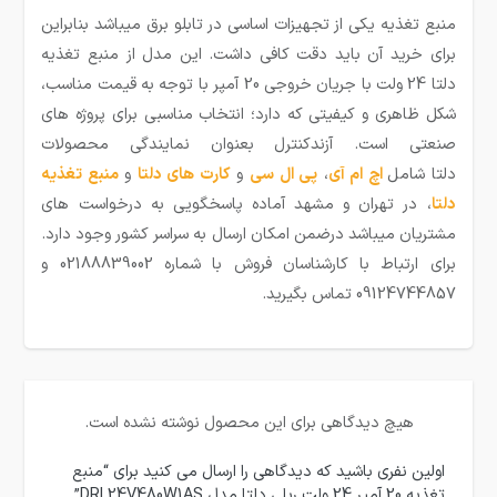
منبع تغذیه یکی از تجهیزات اساسی در تابلو برق میباشد بنابراین
برای خرید آن باید دقت کافی داشت. این مدل از منبع تغذیه
دلتا 24 ولت با جریان خروجی 20 آمپر با توجه به قیمت مناسب،
شکل ظاهری و کیفیتی که دارد؛ انتخاب مناسبی برای پروژه های
صنعتی است. آزندکنترل بعنوان نمایندگی محصولات
دلتا شامل
اچ ام آی
،
پی ال سی
و
کارت های دلتا
و
منبع تغذیه
دلتا
، در تهران و مشهد آماده پاسخگویی به درخواست های
مشتریان میباشد درضمن امکان ارسال به سراسر کشور وجود دارد.
برای ارتباط با کارشناسان فروش با شماره 02188839002 و
09124744857 تماس بگیرید.
هیچ دیدگاهی برای این محصول نوشته نشده است.
اولین نفری باشید که دیدگاهی را ارسال می کنید برای “منبع
تغذیه 20 آمپر 24 ولت ریلی دلتا مدل DRL24V480W1AS”