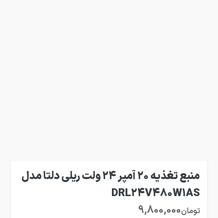
منبع تغذیه 20 آمپر 24 ولت ریلی دلتا مدل
DRL24V480W1AS
9,800,000
تومان