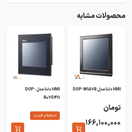
محصولات مشابه
HMI دلتا مدل DOP-W157B
HMI دلتا مدل DOP-
B07S411
تومان
استعلام قیمت
166,100,000