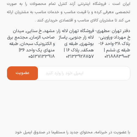
ایران است ، فروشگاه اینترنتی آزند کنترل تمام محصولات را به صورت
تخصصی معرفی کرده و با قیمت مناسب و خدمات مناسب به مشتریان ارائه
می کند تا مشتریان کالای مناسب و اقتصادی خریداری کنند .
دفتر تهران :مطهری-
فروشگاه تهران لاله زار:
مشهد, خ سنایی, میدان
خ مهرداد-وراوینی-
لاله زار جنوبی, پاساژ
صاحب الزمان, مجتمع برق
پلاک ۳۸-واحد ۱۶-
بوشهری, طبقه ی
و الکترونیک سبحان, طبقه
طبقه ی ششم |
همکف, پلاک ۱۶ |
منهای یک-واحد ۳۶|
05137133918
02133928757
02188839002
با عضویت در خبرنامه، محتوای جدید را مستقیما در صندوق ایمیل خود