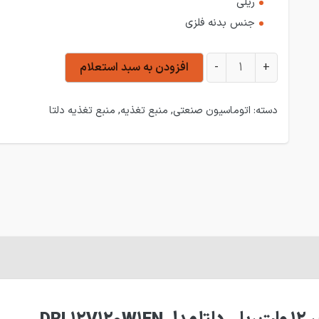
ریلی
جنس بدنه فلزی
منبع تغذیه 10 آمپر 12 ولت ریلی دلتا مدل DRL12V120W1EN عدد
+
-
افزودن به سبد استعلام
دسته:
اتوماسیون صنعتی
,
منبع تغذیه
,
منبع تغذیه دلتا