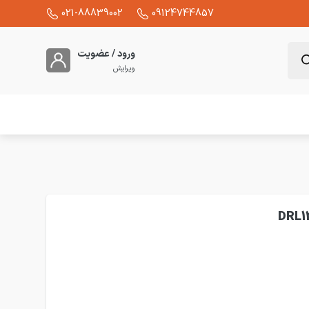
021-88839002
09124744857
ورود / عضویت
ویرایش