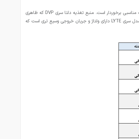
بطور کلی منابع تغذیه دلتا یا همان delta powersupply درمقایسه با سایر برندهای با کیفیت بازار اتوماسیون صنعتی از قیمت و مرغوبیت مناسبی برخوردار است. منبع تغذیه دلتا سری DVP که ظاهری
شبیه به پی ال سی و کارت (ماژول)های دلتا دارند 24 ولت و با جریان خروجی یک آمپر، دو آمپر و پنج آمپر موجود در بازار هستند اما این مدل سری LYTE دارای ولتاژ و جریان خروجی وسیع تری است که