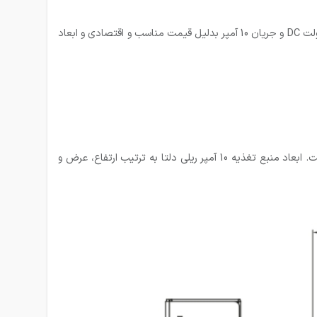
منبع تغذیه ریلی 10 آمپر دلتا با کدفنی DRL12V120W1EN یکی دیگر از منابع تغذیه دلتا سری DRL میباشد. این منبع تغذیه با ولتاژ خروجی 12 ولت DC و جریان 10 آمپر بدلیل قیمت مناسب و اقتصادی و ابعاد
این محصول بدلیل ابعاد مناسب آن گزینه ایی خوب برای پروژه های صنعتی و بخصوص تابلو برق هایی که با کمبود فضا مواجه هستند، است. ابعاد منبع تغذیه 10 آمپر ریلی دلتا به ترتیب ارتفاع، عرض و