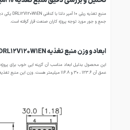
تحلیل و بررسی دقیق منبع تغذیه 10 آمپر 12 ولت ریلی دلتا مدل DRL12V120W1EN
جمع و جور مورد توجه پروژه کاران صنعت قرار گرفته است.
ابعاد و وزن منبع تغذیه DELTA-DRL12V120W1EN
عمق آن 123.6 ، 30 و 116.8 میلیمتر هست. وزن این منبع تغذیه 0.45 کیلوگرم میباشد.