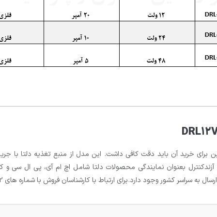
آزندکنترل بعنوان نمایندگی محصولات دلتا شامل اچ ام آی، پی ال سی و کار
ود دارد.برای ارتباط با کارشناسان فروش با شماره های 02188839002 و 09124744857 تماس بگیرید.