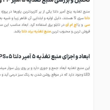
تحلیل و بررسی منبع تغذیه 5 آمپر 24 ولت ریلی دلتا مدل DVPPS05
منبع تغذیه پنج آمپر دلتا یکی از پر کاربردترین پاورها در پروژه های شهری و 
دلتا
سری S هستند، دلیل اولیه و ابتدایی آن ظاهر زیبا و شبیه به ماژول ها در تابلو برق میباشد. از آنجاییکه برای انتخاب منبع تغذیه محدودیت برند نداریم میتوانیم این منبع تغذیه را در کنار هر نوع
سی
و یا
اچ ام آی
در تابلو برق استفاده کرد.
فروش ترین و محبوب ترین
منبع تغذیه برند دلتا
باشد.
ابعاد و اجزای منبع تغذیه 5 آمپر دلتا DVPPS05
این منبع تغذیه ابعاد جمع و جوری دارد و بر روی ریل سوار میش
LED وجود دارد که در موقع روشن شدن به رنگ سبز درمی آید و درنهایت هم پلاک دستگاه است که بر روی بدنه آن کدمحصول و اطلاعات درج شده است. ابعاد DVPPS05 به صورت زیر میباشد: