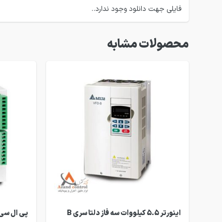
فایلی جهت دانلود وجود ندارد..
محصولات مشابه
اینورتر 5.5 کیلووات سه فاز دلتا سری B
پی ال سی دلتا 