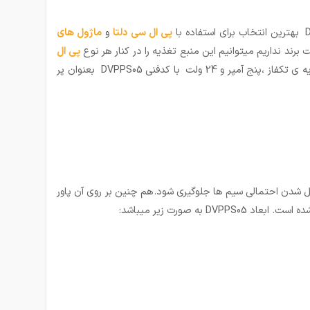
پی ال سی دلتا
و
ماژول های
پی ال
ابعاد مناسب این محصول که در ادامه به آن اشاره خواهیم کرد باعث شده است که این منبع تغذیه ی تکفاز ،پنج آمپر و 24 ولت با کدفنی DVPPS05 بعنوان پر
 شل شدن احتمالی سیم ها جلوگیری شود.هم چنین بر روی آن پاور