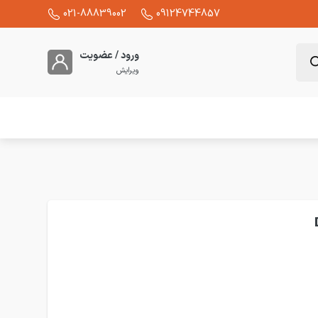
021-88839002
09124744857
ورود / عضویت
ویرایش