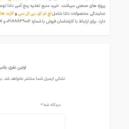
پروژه های صنعتی میباشند. خرید منبع تغذیه پنج آمپر دلتا توص
نمایندگی محصولات دلتا شامل
اچ ام آی
،
پی ال سی
و
کارت های
دارد. برای ارتباط با کارشناسان فروش با شماره 02188839002 و 09124744857 تماس بگیرید.
اولین نفری باشید که 
نشانی ایمیل شما منتشر نخواهد شد.
بخ
دیدگاه شما
*