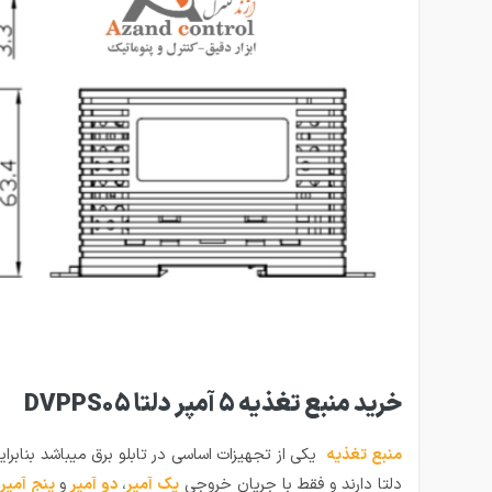
خرید منبع تغذیه 5 آمپر دلتا DVPPS05
منبع تغذیه
دلتا دارند و فقط با جریان خروجی
یک آمپر
،
دو آمپر
و
پنج آمپر