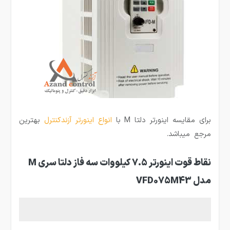
برای مقایسه اینورتر دلتا M با
انواع اینورتر
آزندکنترل
بهترین
مرجع میباشد.
نقاط قوت اینورتر 7.5 کیلووات سه فاز دلتا سری M
مدل VFD075M43