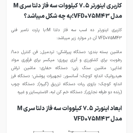
کاربری اینورتر 7.5 کیلووات سه فاز دلتا سری M
مدل VFD075M43
؛به چه شکل میباشد؟
کاربری اینورتر ده اسب سه فاز دلتا M؛با پارت نامبر فنی
VFD075M43 آن در موارد زیر میباشد:
ماشین بسته بندی؛ دستگاه پیراشکی؛ تردمیل; فن کنترل دما/
رطوبت برای کشاورزی و آبزی پروری؛ میکسر برای فرآوری مواد
غذایی؛ ماشین سنگ زنی؛ دستگاه حفاری؛ ماشین تراش
هیدرولیک اندازه کوچک؛ آسانسور; تجهیزات پوشش؛ دستگاه فرز
اندازه کوچک؛ بازوی ربات دستگاه تزریق (گیره); دستگاه چوب
(رنده دو طرفه نجاری); دستگاه خم کن لبه، الاستیسایزر و غیره
ابعاد اینورتر 7.5 کیلووات سه فاز دلتا سری M
مدل VFD075M43