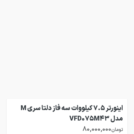
اینورتر 7.5 کیلووات سه فاز دلتا سری M
مدل VFD075M43
80,000,000
تومان