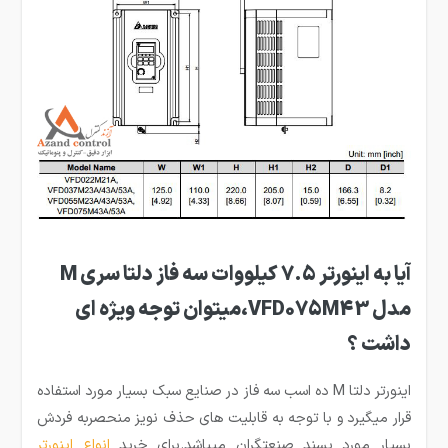
آیا به اینورتر 7.5 کیلووات سه فاز دلتا سری M
مدل VFD075M43،میتوان توجه ویژه ای
داشت ؟
اینورتر دلتا M ده اسب سه فاز در صنایع سبک بسیار مورد استفاده
قرار میگیرد و با توجه به قابلیت های حذف نویز منحصربه فردش
بسیار مورد پسند صنعتگران میباشد.برای خرید
انواع اینورتر