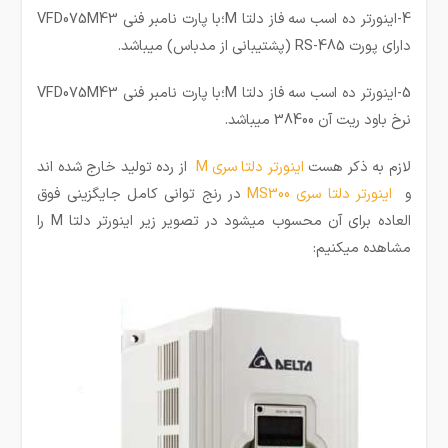
4-اینورتر ده اسب سه فاز دلتا M؛با پارت نامبر فنی VFD075M43
دارای پورت RS-485 (پشتیبانی از مدباس) میباشد.
5-اینورتر ده اسب سه فاز دلتا M؛با پارت نامبر فنی VFD075M43
نرخ باود ریت آن 38400 میباشد.
لازم به ذکر هست
اینورتر دلتا سری M
از رده تولید خارج شده اند
و
اینورتر دلتا سری MS300
در رنج توانی کامل جایگزینی فوق
العاده برای آن محسوب میشود در تصویر زیر اینورتر دلتا M را
مشاهده میکنیم: