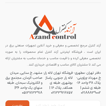
آزند کنترل مرجع تخصصی و معرفی و خرید آنلاین تجهیزات صنعتی برق در
ایران است ، فروشگاه اینترنتی آزند کنترل تمام محصولات را به صورت
تخصصی معرفی کرده و با قیمت مناسب و خدمات مناسب به مشتریان ارائه
می کند تا مشتریان کالای مناسب و اقتصادی خریداری کنند .
دفتر تهران :مطهری-
فروشگاه تهران لاله زار:
مشهد, خ سنایی, میدان
خ مهرداد-وراوینی-
لاله زار جنوبی, پاساژ
صاحب الزمان, مجتمع برق
پلاک ۳۸-واحد ۱۶-
بوشهری, طبقه ی
و الکترونیک سبحان, طبقه
طبقه ی ششم |
همکف, پلاک ۱۶ |
منهای یک-واحد ۳۶|
05137133918
02133928757
02188839002