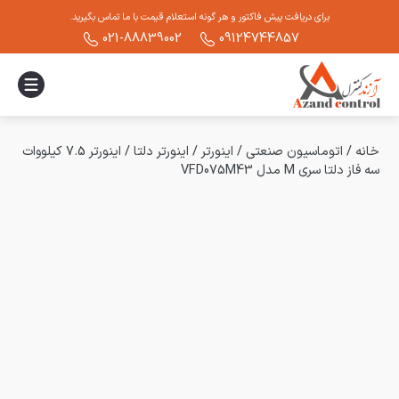
برای دریافت پیش فاکتور و هر گونه استعلام قیمت با ما تماس بگیرید.
021-88839002
09124744857
خانه
/
اتوماسیون صنعتی
/
اینورتر
/
اینورتر دلتا
/
اینورتر 7.5 کیلووات
سه فاز دلتا سری M مدل VFD075M43