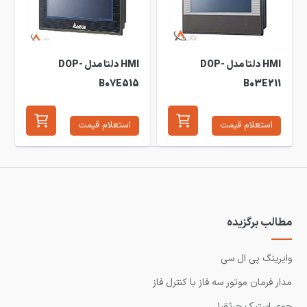
HMI دلتا مدل DOP-
HMI دلتا مدل DOP-
B07E515
B03E211
استعلام قیمت
استعلام قیمت
مطالب برگزیده
وایرینگ پی ال سی
مدار فرمان موتور سه فاز با کنترل فاز
جوی استیک جرثقیل