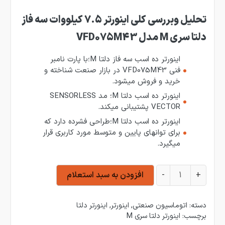
تحلیل وبررسی کلی اینورتر 7.5 کیلووات سه فاز
دلتا سری M مدل VFD075M43
اینورتر ده اسب سه فاز دلتا M؛با پارت نامبر
فنی VFD075M43 در بازار صنعت شناخته و
خرید و فروش میشود.
اینورتر ده اسب دلتا M؛ مد SENSORLESS
VECTOR پشتیبانی میکند.
اینورتر ده اسب دلتا M؛طراحی فشرده دارد که
برای توانهای پایین و متوسط مورد کاربری قرار
میگیرد.
اینورتر 7.5 کیلووات سه فاز دلتا سری M مدل VFD075M43 عدد
+
-
افزودن به سبد استعلام
دسته:
اتوماسیون صنعتی
,
اینورتر
,
اینورتر دلتا
برچسب:
اینورتر دلتا سری M