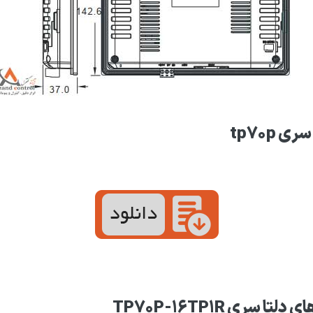
 tp70p
سری TP70P-16TP1R