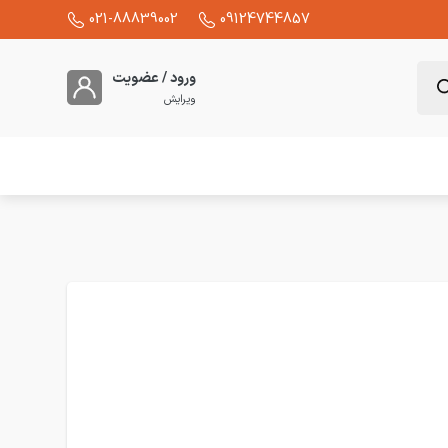
021-88839002
09124744857
ورود / عضویت
ویرایش