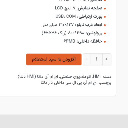
کد فنی:
TP70P-16TP1R
صفحه نمایش
: 7 اینچ LCD
پورت ارتباطی:
USB، COM
ابعاد درب تابلو:
127×190 میلی‌متر
رزولوشن:
480*800 (رنگ 65536)
حافظه داخلی:
64MB
اچ ام آی دلتا TP70P-16TP1R عدد
+
-
افزودن به سبد استعلام
دسته:
HMI
,
اتوماسیون صنعتی
,
اچ ام آی دلتا (HMI دلتا)
برچسب:
اچ ام آی پی ال سی داخلی دار دلتا