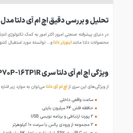
تحلیل و بررسی دقیق اچ ام آی دلتا مدل tp70p
در دنیای پیشرفته صنعتی امروز اکثر امور به کمک تکنولوژی انجام
محصولات دلتا مانند
اینورتر دلتا
و… توانسته مورد استقبال کشور
ویژگی اچ ام آی دلتا سری TP70P-16TP1R
از ویژگی‌های این سری از
ا
چ ام آی دلتا
می‌توان به موارد زیر اشاره 
ساعت واقعی داخلی
حافظه فلش 64 میلیون بایتی
2 پورت ارتباطی و برنامه نویسی USB
2 مجموعه از ورودی پالس با سرعت 10 کیلوهرتز