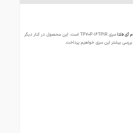
م آی
د
لتا
سری TP70P-16TP1R است. این محصول در کنار دیگر
ه بررسی بیشتر این سری خواهیم پرداخت.