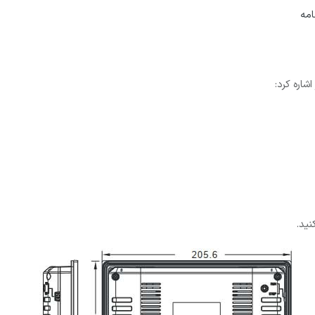
شاره کرد:
نید.