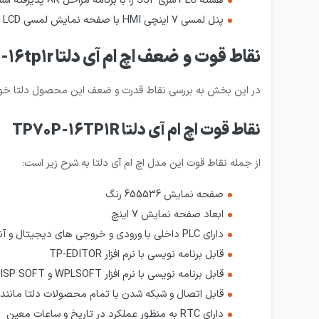
هسته PLC سری SS2 را با برنامه مراحل 8K پذیرفته است
پنل لمسی 7 اینچی HMI با صفحه نمایش لمسی LCD رنگی داخلی PLC 7 65535
نقاط قوت و ضعف اچ ام آی دلتا tp70p-16tp1r
در این بخش به بررسی نقاط قدرت و ضعف این محصول دلتا خو
نقاط قوت اچ ام آی دلتا TP70P-16TP1R
از جمله نقاط قوت این مدل اچ ام آی دلتا به شرح زیر است:
صفحه نمایش 655536 رنگ
ابعاد صفحه نمایش 7 اینچ
دارای PLC داخلی با ورودی و خروجی های دیجیتال و آنالوگ
قابل برنامه نویسی با نرم افزار TP-EDITOR
قابل برنامه نویسی با نرم افزار WPLSOFT و ISP SOFT برای پی ال سی داخلی
قابل اتصال و شبکه شدن با تمام محصولات دلتا مانند انو
دارای RTC به منظور عملکرد در تاریخ و ساعات معین