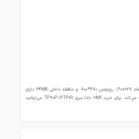
همان طور که گفته شد HMI دلتا سری TP70P-16TP1R برای استفاده در صنایع مختلف بسیار مناسب است این مدل از اچ ام ای دلتا با ابعاد 127×190، رزولوشن 480*800 و حافظه داخلی 64MB دارای
ویژگی‌های زیادی است که کار را برای کاربر بسیار آسان کرده و راندمان کاری را بالا می‌برد. همچنین به بالا رفتن راندمان دستگاه نیز کمک می‌کند. برای خرید HMI دلتا سری TP70P-16TP1R می‌توانید