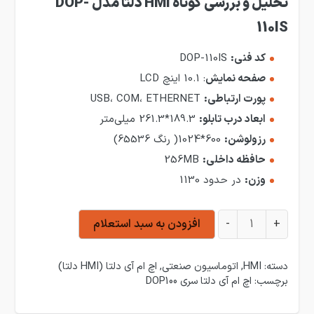
تحلیل
و بررسی کوتاه HMI دلتا مدل DOP-
110IS
کد فنی:
DOP-110IS
صفحه نمایش
: 10.1 اینچ LCD
پورت ارتباطی:
USB، COM، ETHERNET
ابعاد درب تابلو:
189.3*261.3 میلی‌متر
رزولوشن:
600*1024( رنگ 65536)
حافظه داخلی:
256MB
وزن:
در حدود 1130
HMI دلتا مدل DOP-110IS عدد
+
-
افزودن به سبد استعلام
دسته:
HMI
,
اتوماسیون صنعتی
,
اچ ام آی دلتا (HMI دلتا)
برچسب:
اچ ام آی دلتا سری DOP100