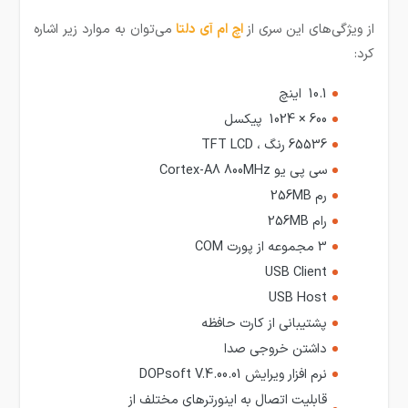
از ویژگی‌های این سری از
ا
چ ام آی دلتا
می‌توان به موارد زیر اشاره
کرد:
10.1 اینچ
600 × 1024 پیکسل
65536 رنگ ، TFT LCD
سی پی یو Cortex-A8 800MHz
رم 256MB
رام 256MB
3 مجموعه از پورت COM
USB Client
USB Host
پشتیبانی از کارت حافظه
داشتن خروجی صدا
نرم افزار ویرایش DOPsoft V.4.00.01
قابلیت اتصال به اینورترهای مختلف از