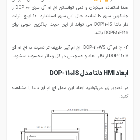
صدا استفاده میکردن و نمی توانستن اچ ام آی سری DOP100 را
جایگزین سری B نمایند حال این سری استاندارد 10 اینچ اترنت
دار دلتا DOP110IS می تواند از این حیث جاگزین خوبی برای
DOPB10E615 باشد.
4- اچ ام آی DOP-110WS اچ ام آیی ظریف تر نسبت به اچ ام آی
DOP-110IS از نظر ابعاد و همچنین در کل زیباتر محسوب میشود.
ابعاد HMI دلتا مدل DOP-110IS
در تصویر زیر می‌توانید ابعاد این مدل اچ ام آی دلتا را مشاهده
کنید.