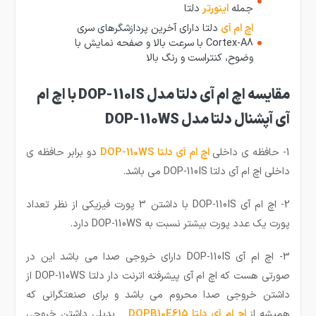
جمله
اینورتر
دلتا
اچ ام آی
دلتا دارای آخرین پردازشگرهای سری
Cortex-A8 با سرعت بالا و صفحه نمایش با
وضوح، کنتراست و رنگ بالا
مقایسه اچ ام آی دلتا مدل DOP-110IS با اچ ام
آی آپشنال دلتا مدل DOP-110WS
1- حافظه ی داخلی
اچ ام آی دلتا DOP-110WS
دو برابر حافظه ی
داخلی اچ ام آی دلتا DOP-110IS می باشد.
2- اچ ام آی DOP-110IS با داشتن 3 پورت فیزیکی از نظر تعداد
پورت یک عدد پورت بیشتر نسبت به DOP-110WS دارد.
3- اچ ام آی DOP-110IS دارای خروجی صدا می باشد این در
صورتی هست که اچ ام آی پیشرفته اترنت دار دلتا DOP-110WS از
داشتن خروجی صدا محروم می باشد و برای صنعتگرانی که
همیشه از
اچ ام آی دلتا DOPB10E615
بدیلی داشتن خروجی