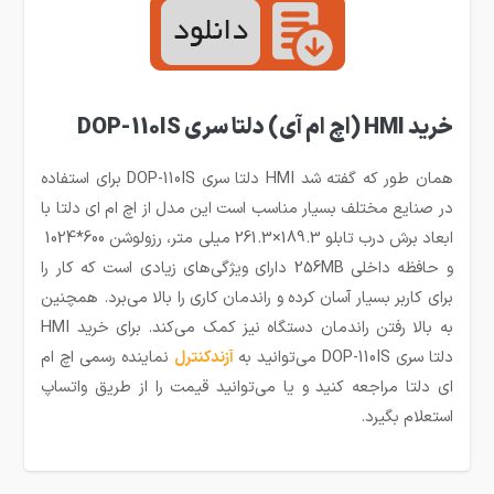
خرید HMI (اچ ام آی) دلتا سری DOP-110IS
همان طور که گفته شد HMI دلتا سری DOP-110IS برای استفاده
در صنایع مختلف بسیار مناسب است این مدل از اچ ام ای دلتا با
ابعاد برش درب تابلو 189.3×261.3 میلی متر، رزولوشن 600*1024
و حافظه داخلی 256MB دارای ویژگی‌های زیادی است که کار را
برای کاربر بسیار آسان کرده و راندمان کاری را بالا می‌برد. همچنین
به بالا رفتن راندمان دستگاه نیز کمک می‌کند. برای خرید HMI
دلتا سری DOP-110IS می‌توانید به
آزندکنترل
نماینده رسمی اچ ام
ای دلتا مراجعه کنید و یا می‌توانید قیمت را از طریق واتساپ
استعلام بگیرد.