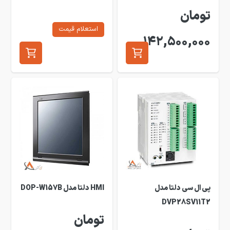
تومان
استعلام قیمت
142,500,000
پی ال سی دلتا مدل
HMI دلتا مدل DOP-W157B
DVP28SV11T2
تومان