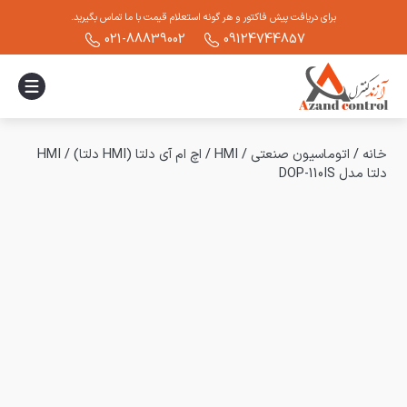
برای دریافت پیش فاکتور و هر گونه استعلام قیمت با ما تماس بگیرید.
021-88839002
09124744857
خانه
/
اتوماسیون صنعتی
/
HMI
/
اچ ام آی دلتا (HMI دلتا)
/
HMI
دلتا مدل DOP-110IS