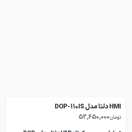
HMI دلتا مدل DOP-110IS
52,650,000
تومان