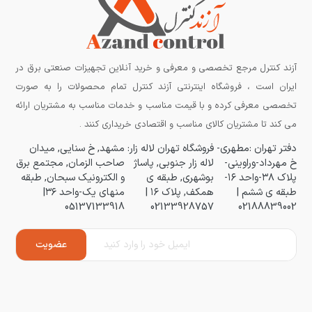
آزند کنترل مرجع تخصصی و معرفی و خرید آنلاین تجهیزات صنعتی برق در
ایران است ، فروشگاه اینترنتی آزند کنترل تمام محصولات را به صورت
تخصصی معرفی کرده و با قیمت مناسب و خدمات مناسب به مشتریان ارائه
می کند تا مشتریان کالای مناسب و اقتصادی خریداری کنند .
دفتر تهران :مطهری-
فروشگاه تهران لاله زار:
مشهد, خ سنایی, میدان
خ مهرداد-وراوینی-
لاله زار جنوبی, پاساژ
صاحب الزمان, مجتمع برق
پلاک ۳۸-واحد ۱۶-
بوشهری, طبقه ی
و الکترونیک سبحان, طبقه
طبقه ی ششم |
همکف, پلاک ۱۶ |
منهای یک-واحد ۳۶|
05137133918
02133928757
02188839002