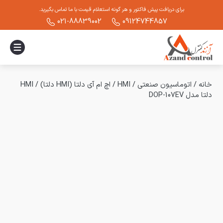
برای دریافت پیش فاکتور و هر گونه استعلام قیمت با ما تماس بگیرید.
021-88839002
09124744857
خانه
/
اتوماسیون صنعتی
/
HMI
/
اچ ام آی دلتا (HMI دلتا)
/
HMI
دلتا مدل DOP-107EV