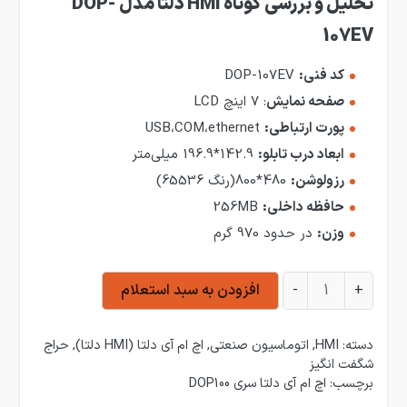
تحلیل
و بررسی کوتاه HMI دلتا مدل DOP-
107EV
کد فنی:
DOP-107EV
صفحه نمایش
: 7 اینچ LCD
پورت ارتباطی:
USB،COM،ethernet
ابعاد درب تابلو:
142.9*196.9 میلی‌متر
رزولوشن:
480*800(رنگ 65536)
حافظه داخلی:
256MB
وزن:
در حدود 970 گرم
HMI دلتا مدل DOP-107EV عدد
+
-
افزودن به سبد استعلام
دسته:
HMI
,
اتوماسیون صنعتی
,
اچ ام آی دلتا (HMI دلتا)
,
حراج
شگفت انگیز
برچسب:
اچ ام آی دلتا سری DOP100