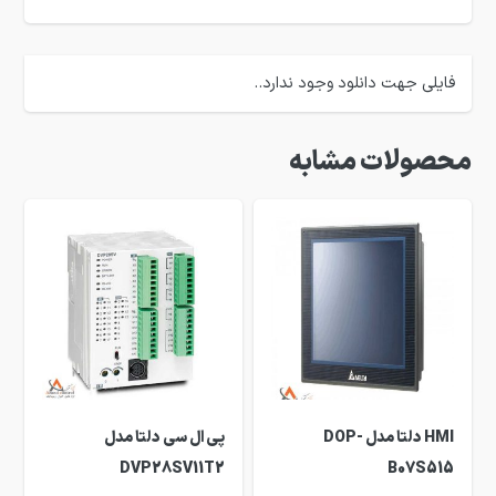
فایلی جهت دانلود وجود ندارد..
محصولات مشابه
HMI دلتا مدل DOP-
پی ال سی دلتا مدل
DVP28SV11T2
B07S515