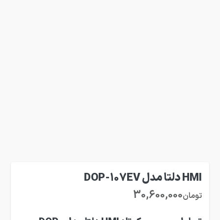
HMI دلتا مدل DOP-107EV
30,600,000
تومان