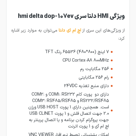
ویژگی HMI دلتا سری hmi delta dop-107ev
از ویژگی‌های این سری از
ا
چ ام آی دلتا
می‌توان به موارد زیر اشاره
کرد:
7 اینچ (800*480) 65536 رنگ TFT
CPU Cortex-A8 800MHz
256 مگابایت رم
رام 256 مگابایتی
دارای منبع تغذیه 24VDC
دارای دو پورت کام COM1: RS232 و COM2:
RS232/RS485 و COM3: RS485/RS485
است. همچنین دارای 1 پورت USB HOST ورژن
2.0 جهت اتصال فلش و 1 پورت USB CLINET
جهت پروگرام کردن برنامه و یا اتصال پرینتر به
اچ ام آی و 1 پورت اترنت
امکان پشتیبانی توسط نرم افزار VNC VIEWER