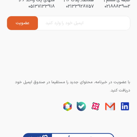
طبقه ی ششم |
همکف, پلاک ۱۶ |
منهای یک-واحد ۳۶|
05137133918
02133928757
02188839002
با عضویت در خبرنامه، محتوای جدید را مستقیما در صندوق ایمیل خود
دریافت کنید.