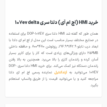
خرید HMI (اچ ام آی) دلتا سری 107ev delta
همان طور که گفته شد HMI دلتا سری DOP-107EV برای استفاده
در صنایع مختلف بسیار مناسب است این مدل از اچ ام ای دلتا با
ابعاد درب تابلو 142.9*196.9، رزولوشن 480*800 و حافظه داخلی
256MB دارای ویژگی‌های زیادی است که کار را برای کاربر بسیار
آسان کرده و راندمان کاری را بالا می‌برد. همچنین به بالا رفتن
راندمان دستگاه نیز کمک می‌کند. برای خرید HMI دلتا سری DOP-
107EV می‌توانید به
آزندکنترل
نماینده رسمی اچ ام ای دلتا
مراجعه کنید و یا می‌توانید قیمت را از طریق واتساپ استعلام
بگیرد.