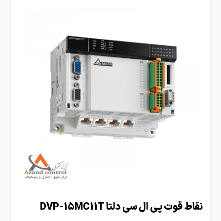
نقاط قوت پی ال سی دلتا DVP-15MC11T