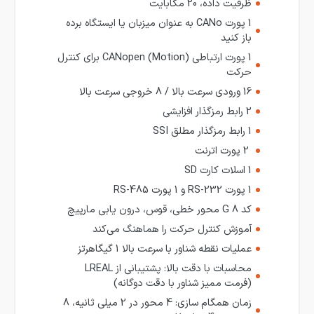
ظرفیت داده، 20 مگابایت
1 پورت CANo به عنوان میزبان یا ایستگاه برده
باز کنید
1 پورت ارتباطی CANopen (Motion) برای کنترل
حرکت
16 ورودی سرعت بالا / 8 خروجی سرعت بالا
2 رابط رمزگذار افزایشی
1 رابط رمزگذار مطلق SSI
2 پورت اترنت
1 اسلات کارت SD
1 پورت RS-232 و 1 پورت RS-485
کد G 8 محور خطی، قوس، درون یابی مارپیچ
آموزش کنترل حرکت را هماهنگ می‌کند
عملیات نقطه شناور با سرعت بالا 1 گیگاهرتز
محاسبات با دقت بالا: پشتیبانی از LREAL
(فرمت ممیز شناور با دقت دوگانه)
زمان همگام سازی: 4 محور در 2 میلی ثانیه، 8