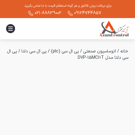
برای دریافت پیش فاکتور و هر گونه استعلام قیمت با ما تماس بگیرید.
021-88839002
09124744857
خانه
/
اتوماسیون صنعتی
/
پی ال سی (plc)
/
پی ال سی دلتا
/
پی ال
سی دلتا مدل DVP-15MC11T