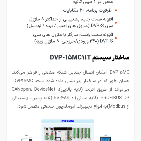
محور در 4 میلی ثانیه
ظرفیت برنامه، 20 مگابایت
افزونه سمت چپ، پشتیبانی از حداکثر 8 ماژول
سری DVP-S (ماژول های اصلی / برده / لودسل)
افزونه سمت راست: سازگار با ماژول های سری
DVP-S (240 ورودی/خروجی، 8 ماژول ویژه)
ساختار سیستم
DVP-15MC11T
DVP15MC امکان اتصال چندین شبکه صنعتی را فراهم می‌کند.
همان طور که در ساختار زیر نشان داده شده است، DVP15MC
می‌تواند از طریق اترنت (لایه بالایی)، CANopen، DeviceNet
،PROFIBUS DP (لایه میانی) و RS-485 (لایه پایین، پشتیبانی
از Modbus)به انواع تجهیزات اتوماسیون صنعتی متصل شود.