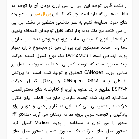
از نکات قابل توجه این پی ال سی ارزان بودن آن با توجه به
قابلیت هایی که دارد است. چرا که اگر این
پی ال سی
را با هم رده
های خود مقایسه کنیم به نظر انتخابی منطقی تر باشد. این پی
ال سی اقتصادی دلتا بوده و از نکات قابل توجه آن انعطاف پذیری
در انتخاب انواع اکسپنشن مانند: ورودی خروجی دیجیتال، ماژول
دما و… است. همچنین این پی ال سی در مجموع دارای چهار
پورت ارتباطی است.DVP15MC11T یک نوع کنترل کننده حرکت
چند محوره است که توسط کمپانی دلتا به صورت مستقل بر
اساس پورت CANopen تحقیق و تولید شده است. با پروتکل
ارتباطی پایه CANopen DS301 و پروتکل کنترل حرکت
DSP402 تطبیق دارد. علاوه بر این، از کتابخانه های دستورالعمل
استاندارد تعریف شده توسط سازمان های بین المللی برای کنترل
حرکت نیز پشتیبانی می کند. این به کاربر راحتی زیادی را برای
یادگیری و توسعه سریع پروژه ها به ارمغان می آورد. حداکثر 24
محور را می توان با استفاده از پورت Motion کنترل کرد.
دستورالعمل های حرکت تک محوری شامل دستورالعمل های