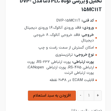
تحلیل و بررسی کوتاه PLC دلتا مدل DVP-
15MC11T
کد فنی:
DVP-15MC11T
ورودی:
فاقد ورودی آنالوگ،16 ورودی دیجیتال
خروجی
: فاقد خروجی آنالوگ، 8 خروجی
دیجیتال
امکان گسترش از سمت راست و چپ
نوع خروجی:
ترانزیستوری
پورت ارتباطی:
پورت ارتباطی RS-232، پورت
ارتباطی RS-485، پورت ارتباطی CANopen؛
پورت ارتباطی اترنت
قابلیت ECAM در ۲۰۴۸ نقطه
پی ال سی دلتا مدل DVP-15MC11T عدد
+
-
افزودن به سبد استعلام
دسته:
پی ال سی دلتا