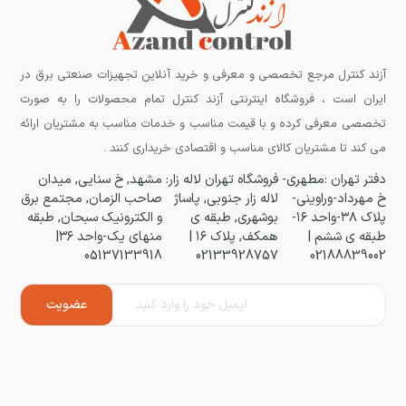
آزند کنترل مرجع تخصصی و معرفی و خرید آنلاین تجهیزات صنعتی برق در
ایران است ، فروشگاه اینترنتی آزند کنترل تمام محصولات را به صورت
تخصصی معرفی کرده و با قیمت مناسب و خدمات مناسب به مشتریان ارائه
می کند تا مشتریان کالای مناسب و اقتصادی خریداری کنند .
دفتر تهران :مطهری-
فروشگاه تهران لاله زار:
مشهد, خ سنایی, میدان
خ مهرداد-وراوینی-
لاله زار جنوبی, پاساژ
صاحب الزمان, مجتمع برق
پلاک ۳۸-واحد ۱۶-
بوشهری, طبقه ی
و الکترونیک سبحان, طبقه
طبقه ی ششم |
همکف, پلاک ۱۶ |
منهای یک-واحد ۳۶|
05137133918
02133928757
02188839002