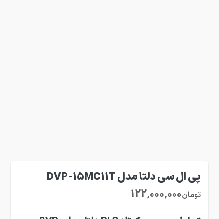
پی ال سی دلتا مدل DVP-15MC11T
122,000,000
تومان