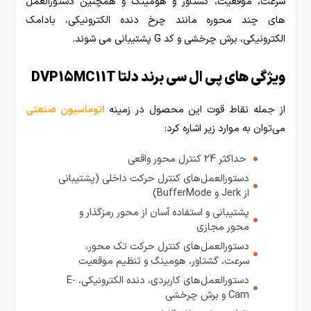
سرعت، موقعیت، گشتاور و هومینگ و همچنین دستورالعمل
های چند محوره مانند چرخ دنده الکترونیکی، بادامک
الکترونیکی، برش چرخشی و کد G پشتیبانی می شوند.
ویژگی های پی ال سی برند دلتا DVP15MC11T
از جمله نقاط قوت این محصول در زمینه
اتوماسیون صنعتی
می‌توان به موارد زیر اشاره کرد:
حداکثر 24 کنترل محور واقعی
دستورالعمل‌های کنترل حرکت داخلی (پشتیبانی
از Jerk و BufferMode)
پشتیبانی و استفاده آسان از محور رمزگذار و
محور مجازی
دستورالعمل‌های کنترل حرکت تک محور،
سرعت، گشتاور، هومینگ و تنظیم موقعیت
دستورالعمل‌های کاربردی، دنده الکترونیکی، E-
Cam و برش چرخشی